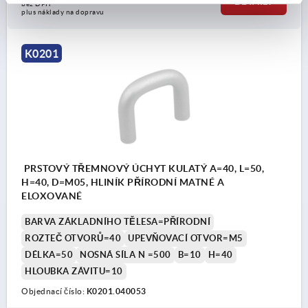
DETAILY
bez DPH
plus náklady na dopravu
K0201
PRSTOVÝ TŘEMNOVÝ ÚCHYT KULATÝ A=40, L=50,
H=40, D=M05, HLINÍK PŘÍRODNÍ MATNÉ A
ELOXOVANÉ
BARVA ZÁKLADNÍHO TĚLESA=PŘÍRODNÍ
ROZTEČ OTVORŮ=40
UPEVŇOVACÍ OTVOR=M5
DÉLKA=50
NOSNÁ SÍLA N =500
B=10
H=40
HLOUBKA ZÁVITU=10
Objednací číslo:
K0201.040053