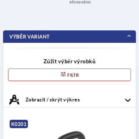
eloxováno.
VÝBĚR VARIANT
Zúžit výběr výrobků
FILTR
Zobrazit / skrýt výkres
K0201