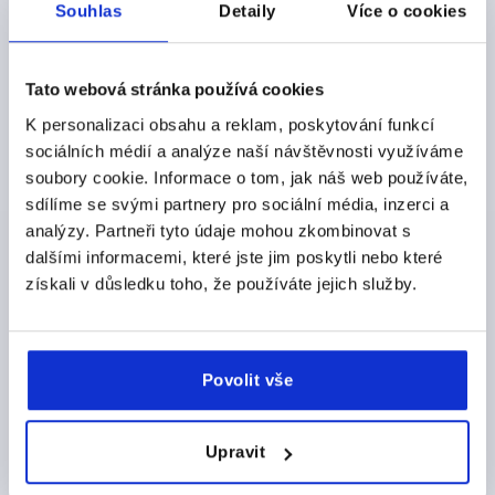
Souhlas
Detaily
Více o cookies
K0201
Tato webová stránka používá cookies
K personalizaci obsahu a reklam, poskytování funkcí
sociálních médií a analýze naší návštěvnosti využíváme
soubory cookie. Informace o tom, jak náš web používáte,
sdílíme se svými partnery pro sociální média, inzerci a
PRSTOVÝ TŘEMNOVÝ ÚCHYT KULATÝ A=40, L=48,
analýzy. Partneři tyto údaje mohou zkombinovat s
H=32, D=M04, HLINÍK PŘÍRODNÍ MATNÉ A
dalšími informacemi, které jste jim poskytli nebo které
ELOXOVANÉ
získali v důsledku toho, že používáte jejich služby.
BARVA ZÁKLADNÍHO TĚLESA=PŘÍRODNÍ
ROZTEČ OTVORŮ=40
UPEVŇOVACÍ OTVOR=M4
DÉLKA=48
NOSNÁ SÍLA N =500
B=8
H=32
Povolit vše
HLOUBKA ZÁVITU=10
Objednací číslo:
K0201.040043
Upravit
CZK135.85