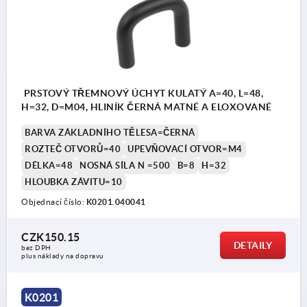
PRSTOVÝ TŘEMNOVÝ ÚCHYT KULATÝ A=40, L=48,
H=32, D=M04, HLINÍK ČERNÁ MATNÉ A ELOXOVANÉ
BARVA ZÁKLADNÍHO TĚLESA=ČERNÁ
ROZTEČ OTVORŮ=40
UPEVŇOVACÍ OTVOR=M4
DÉLKA=48
NOSNÁ SÍLA N =500
B=8
H=32
HLOUBKA ZÁVITU=10
Objednací číslo:
K0201.040041
CZK150.15
DETAILY
bez DPH
plus náklady na dopravu
K0201