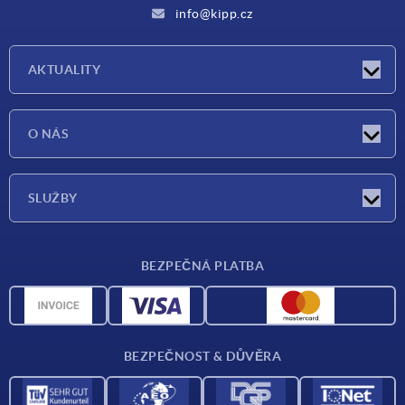
info@kipp.cz
AKTUALITY
Aktuality
O NÁS
Veletrhy
O nás
SLUŽBY
Dodací podmínky
BEZPEČNÁ PLATBA
Přehled materiálů
CAD data
Kontakt
BEZPEČNOST & DŮVĚRA