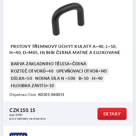
PRSTOVÝ TŘEMNOVÝ ÚCHYT KULATÝ A=40, L=50,
H=40, D=M05, HLINÍK ČERNÁ MATNÉ A ELOXOVANÉ
BARVA ZÁKLADNÍHO TĚLESA=ČERNÁ
ROZTEČ OTVORŮ=40
UPEVŇOVACÍ OTVOR=M5
DÉLKA=50
NOSNÁ SÍLA N =500
B=10
H=40
HLOUBKA ZÁVITU=10
Objednací číslo:
K0201.040051
CZK150.15
DETAILY
bez DPH
plus náklady na dopravu