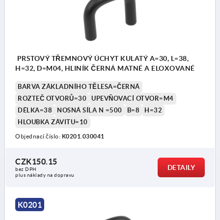
PRSTOVÝ TŘEMNOVÝ ÚCHYT KULATÝ A=30, L=38,
H=32, D=M04, HLINÍK ČERNÁ MATNÉ A ELOXOVANÉ
BARVA ZÁKLADNÍHO TĚLESA=ČERNÁ
ROZTEČ OTVORŮ=30
UPEVŇOVACÍ OTVOR=M4
DÉLKA=38
NOSNÁ SÍLA N =500
B=8
H=32
HLOUBKA ZÁVITU=10
Objednací číslo:
K0201.030041
CZK150.15
DETAILY
bez DPH
plus náklady na dopravu
K0201