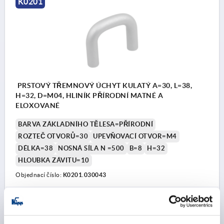
K0201
PRSTOVÝ TŘEMNOVÝ ÚCHYT KULATÝ A=30, L=38,
H=32, D=M04, HLINÍK PŘÍRODNÍ MATNÉ A
ELOXOVANÉ
BARVA ZÁKLADNÍHO TĚLESA=PŘÍRODNÍ
ROZTEČ OTVORŮ=30
UPEVŇOVACÍ OTVOR=M4
DÉLKA=38
NOSNÁ SÍLA N =500
B=8
H=32
HLOUBKA ZÁVITU=10
Objednací číslo:
K0201.030043
CZK135.85
DETAILY
bez DPH
plus náklady na dopravu