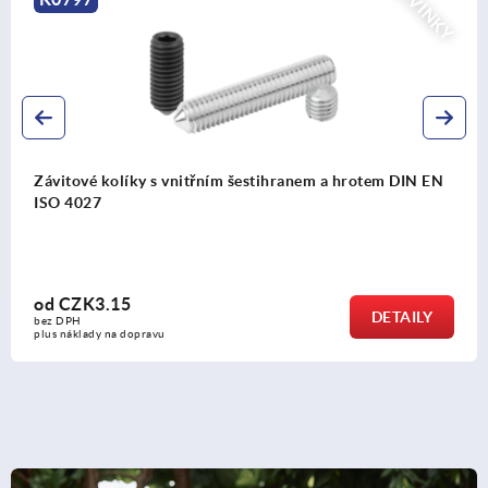
OVINKY
DIN EN
Úchyt tvaru T, antibakteriální
od
CZK76.65
AILY
DE
bez DPH
plus náklady na dopravu