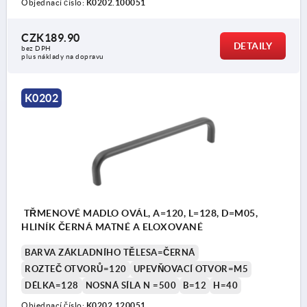
Objednací číslo:
K0202.100051
CZK189.90
DETAILY
bez DPH
plus náklady na dopravu
K0202
TŘMENOVÉ MADLO OVÁL, A=120, L=128, D=M05,
HLINÍK ČERNÁ MATNÉ A ELOXOVANÉ
BARVA ZÁKLADNÍHO TĚLESA=ČERNÁ
ROZTEČ OTVORŮ=120
UPEVŇOVACÍ OTVOR=M5
DÉLKA=128
NOSNÁ SÍLA N =500
B=12
H=40
Objednací číslo:
K0202.120051