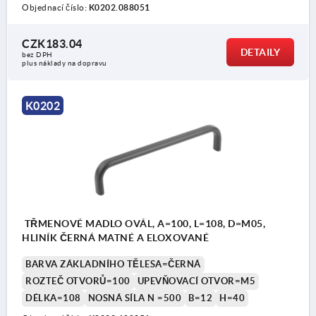
Objednací číslo:
K0202.088051
CZK183.04
DETAILY
bez DPH
plus náklady na dopravu
K0202
TŘMENOVÉ MADLO OVÁL, A=100, L=108, D=M05,
HLINÍK ČERNÁ MATNÉ A ELOXOVANÉ
BARVA ZÁKLADNÍHO TĚLESA=ČERNÁ
ROZTEČ OTVORŮ=100
UPEVŇOVACÍ OTVOR=M5
DÉLKA=108
NOSNÁ SÍLA N =500
B=12
H=40