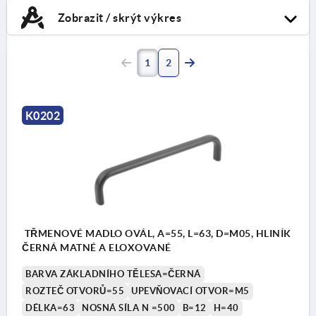
Zobrazit / skrýt výkres
1
2
K0202
TŘMENOVÉ MADLO OVÁL, A=55, L=63, D=M05, HLINÍK
ČERNÁ MATNÉ A ELOXOVANÉ
BARVA ZÁKLADNÍHO TĚLESA=ČERNÁ
ROZTEČ OTVORŮ=55
UPEVŇOVACÍ OTVOR=M5
DÉLKA=63
NOSNÁ SÍLA N =500
B=12
H=40