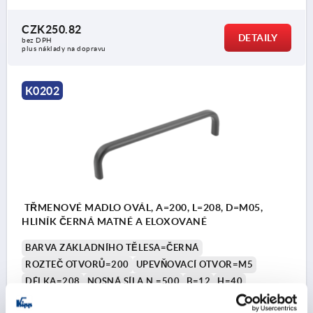
CZK250.82
DETAILY
bez DPH
plus náklady na dopravu
K0202
TŘMENOVÉ MADLO OVÁL, A=200, L=208, D=M05,
HLINÍK ČERNÁ MATNÉ A ELOXOVANÉ
BARVA ZÁKLADNÍHO TĚLESA=ČERNÁ
ROZTEČ OTVORŮ=200
UPEVŇOVACÍ OTVOR=M5
DÉLKA=208
NOSNÁ SÍLA N =500
B=12
H=40
Objednací číslo:
K0202.200051