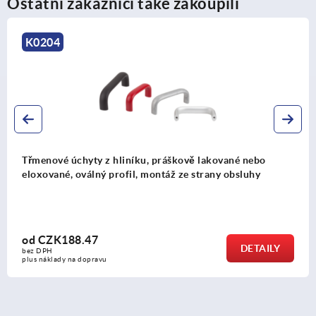
Ostatní zákazníci také zakoupili
K0216
Třmenové úchyty z hliníku, s plastovým ramenem úchy
montáž ze strany obsluhy
od
CZK206.49
DETAIL
bez DPH
plus náklady na dopravu