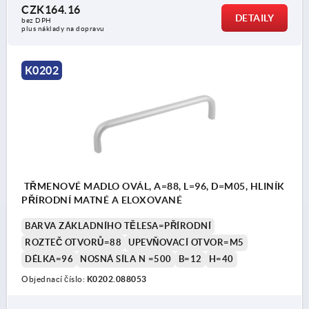
CZK164.16
DETAILY
bez DPH
plus náklady na dopravu
K0202
TŘMENOVÉ MADLO OVÁL, A=88, L=96, D=M05, HLINÍK
PŘÍRODNÍ MATNÉ A ELOXOVANÉ
BARVA ZÁKLADNÍHO TĚLESA=PŘÍRODNÍ
ROZTEČ OTVORŮ=88
UPEVŇOVACÍ OTVOR=M5
DÉLKA=96
NOSNÁ SÍLA N =500
B=12
H=40
Objednací číslo:
K0202.088053