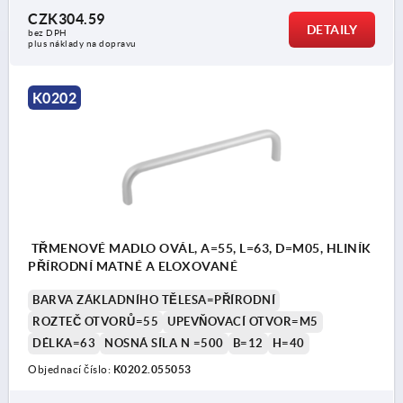
CZK304.59
DETAILY
bez DPH
plus náklady na dopravu
K0202
TŘMENOVÉ MADLO OVÁL, A=55, L=63, D=M05, HLINÍK
PŘÍRODNÍ MATNÉ A ELOXOVANÉ
BARVA ZÁKLADNÍHO TĚLESA=PŘÍRODNÍ
ROZTEČ OTVORŮ=55
UPEVŇOVACÍ OTVOR=M5
DÉLKA=63
NOSNÁ SÍLA N =500
B=12
H=40
Objednací číslo:
K0202.055053