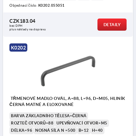
Objednací číslo:
K0202.055051
CZK183.04
DETAILY
bez DPH
plus náklady na dopravu
K0202
TŘMENOVÉ MADLO OVÁL, A=88, L=96, D=M05, HLINÍK
ČERNÁ MATNÉ A ELOXOVANÉ
BARVA ZÁKLADNÍHO TĚLESA=ČERNÁ
ROZTEČ OTVORŮ=88
UPEVŇOVACÍ OTVOR=M5
DÉLKA=96
NOSNÁ SÍLA N =500
B=12
H=40