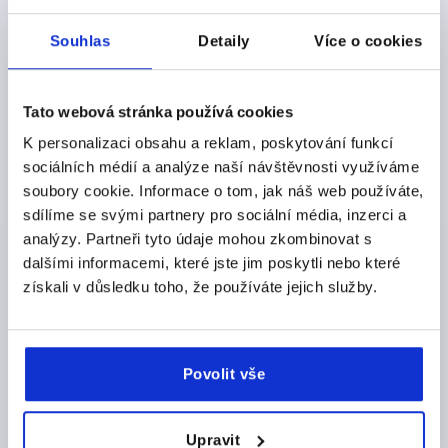
CZK265.41
Souhlas
Detaily
Více o cookies
DETAILY
bez DPH
plus náklady na dopravu
Tato webová stránka používá cookies
K0202
K personalizaci obsahu a reklam, poskytování funkcí
sociálních médií a analýze naší návštěvnosti využíváme
soubory cookie. Informace o tom, jak náš web používáte,
sdílíme se svými partnery pro sociální média, inzerci a
analýzy. Partneři tyto údaje mohou zkombinovat s
dalšími informacemi, které jste jim poskytli nebo které
získali v důsledku toho, že používáte jejich služby.
TŘMENOVÉ MADLO OVÁL, A=235, L=243, D=M05,
HLINÍK ČERNÁ MATNÉ A ELOXOVANÉ
BARVA ZÁKLADNÍHO TĚLESA=ČERNÁ
ROZTEČ OTVORŮ=235
UPEVŇOVACÍ OTVOR=M5
Povolit vše
DÉLKA=243
NOSNÁ SÍLA N =500
B=12
H=40
Objednací číslo:
K0202.235051
Upravit