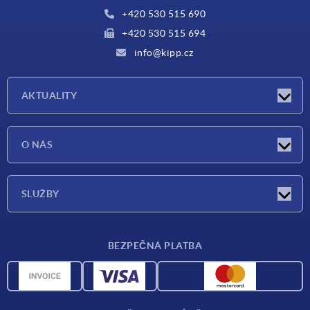
+420 530 515 690
+420 530 515 694
info@kipp.cz
AKTUALITY
Aktuality
O NÁS
Veletrhy
O nás
SLUŽBY
Dodací podmínky
BEZPEČNÁ PLATBA
Přehled materiálů
CAD data
Kontakt