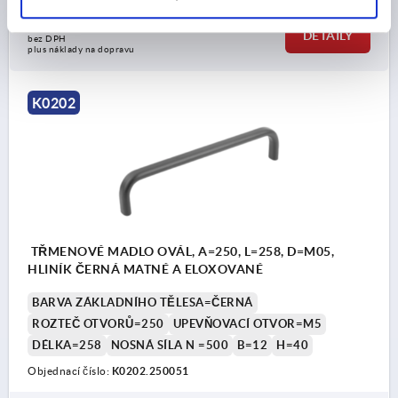
CZK292.58
DETAILY
bez DPH
plus náklady na dopravu
K0202
TŘMENOVÉ MADLO OVÁL, A=250, L=258, D=M05,
HLINÍK ČERNÁ MATNÉ A ELOXOVANÉ
BARVA ZÁKLADNÍHO TĚLESA=ČERNÁ
ROZTEČ OTVORŮ=250
UPEVŇOVACÍ OTVOR=M5
DÉLKA=258
NOSNÁ SÍLA N =500
B=12
H=40
Objednací číslo:
K0202.250051