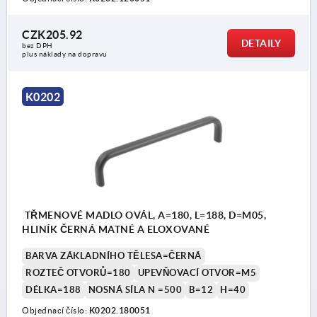
CZK205.92
DETAILY
bez DPH
plus náklady na dopravu
K0202
TŘMENOVÉ MADLO OVÁL, A=180, L=188, D=M05,
HLINÍK ČERNÁ MATNÉ A ELOXOVANÉ
BARVA ZÁKLADNÍHO TĚLESA=ČERNÁ
ROZTEČ OTVORŮ=180
UPEVŇOVACÍ OTVOR=M5
DÉLKA=188
NOSNÁ SÍLA N =500
B=12
H=40
Objednací číslo:
K0202.180051