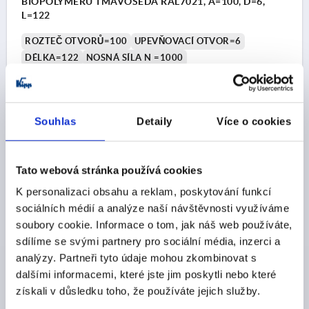
BIOPOLYMERU TMAVOŠEDÁ RAL7021, A=100, D=6,
L=122
ROZTEČ OTVORŮ=100
UPEVŇOVACÍ OTVOR=6
DÉLKA=122
NOSNÁ SÍLA N =1000
TYP PROVEDENÍ=S PRŮCHOZÍM OTVOREM
BARVA ZÁKLADNÍHO TĚLESA=TMAVOŠEDÁ RAL 7021
PROVEDENÍ=A
B=17
C=9,5
H=33
S=20
Souhlas
Detaily
Více o cookies
Objednací číslo:
K1060.10110005290
CZK155.30
Tato webová stránka používá cookies
DETAILY
bez DPH
plus náklady na dopravu
K personalizaci obsahu a reklam, poskytování funkcí
sociálních médií a analýze naší návštěvnosti využíváme
K1060 A
soubory cookie. Informace o tom, jak náš web používáte,
sdílíme se svými partnery pro sociální média, inzerci a
analýzy. Partneři tyto údaje mohou zkombinovat s
dalšími informacemi, které jste jim poskytli nebo které
získali v důsledku toho, že používáte jejich služby.