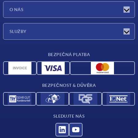
Aktuality
O NÁS
Veletrhy
O nás
SLUŽBY
Dodací podmínky
BEZPEČNÁ PLATBA
Přehled materiálů
CAD data
Kontakt
BEZPEČNOST & DŮVĚRA
SLEDUJTE NÁS