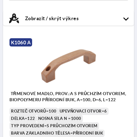
Zobrazit / skrýt výkres
K1060 A
TŘMENOVÉ MADLO, PROV.:A S PRŮCHZÍM OTVOREM,
BIOPOLYMERU PŘÍRODNÍ BUK, A=100, D=6, L=122
ROZTEČ OTVORŮ=100
UPEVŇOVACÍ OTVOR=6
DÉLKA=122
NOSNÁ SÍLA N =1000
TYP PROVEDENÍ=S PRŮCHOZÍM OTVOREM
BARVA ZÁKLADNÍHO TĚLESA=PŘÍRODNÍ BUK