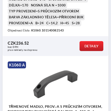
DÉLKA=170
NOSNÁ SÍLA N =1000
TYP PROVEDENÍ=S PRŮCHOZÍM OTVOREM
BARVA ZÁKLADNÍHO TĚLESA=PŘÍRODNÍ BUK
PROVEDENÍ=A
B=24
C=14,2
H=45
S=28
Objednací číslo:
K1060.101140082143
CZK236.52
DETAILY
bez DPH
plus náklady na dopravu
K1060 A
TŘMENOVÉ MADLO, PROV.:A S PRŮCHZÍM OTVOREM,