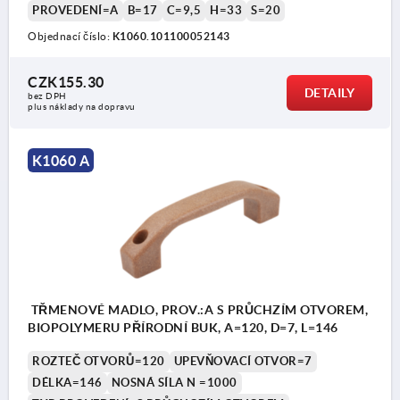
PROVEDENÍ=A
B=17
C=9,5
H=33
S=20
Objednací číslo:
K1060.101100052143
CZK155.30
DETAILY
bez DPH
plus náklady na dopravu
K1060 A
TŘMENOVÉ MADLO, PROV.:A S PRŮCHZÍM OTVOREM,
BIOPOLYMERU PŘÍRODNÍ BUK, A=120, D=7, L=146
ROZTEČ OTVORŮ=120
UPEVŇOVACÍ OTVOR=7
DÉLKA=146
NOSNÁ SÍLA N =1000