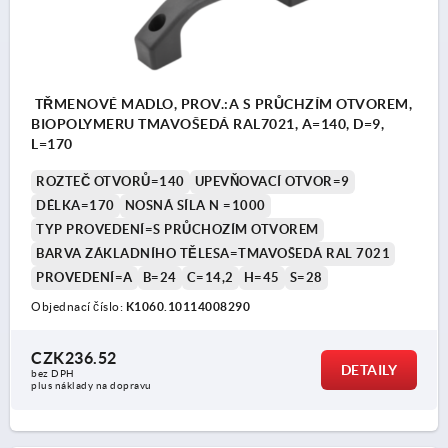
TŘMENOVÉ MADLO, PROV.:A S PRŮCHZÍM OTVOREM,
BIOPOLYMERU TMAVOŠEDÁ RAL7021, A=140, D=9,
L=170
ROZTEČ OTVORŮ=140
UPEVŇOVACÍ OTVOR=9
DÉLKA=170
NOSNÁ SÍLA N =1000
TYP PROVEDENÍ=S PRŮCHOZÍM OTVOREM
BARVA ZÁKLADNÍHO TĚLESA=TMAVOŠEDÁ RAL 7021
PROVEDENÍ=A
B=24
C=14,2
H=45
S=28
Objednací číslo:
K1060.10114008290
CZK236.52
DETAILY
bez DPH
plus náklady na dopravu