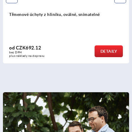
Koncová podložka z nerezové oceli
od
CZK18.30
AILY
DE
bez DPH
plus náklady na dopravu