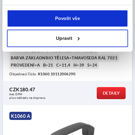
TŘMENOVÉ MADLO, PROV.:A S PRŮCHZÍM OTVOREM,
Povolit vše
BIOPOLYMERU TMAVOŠEDÁ RAL7021, A=120, D=7,
L=146
ROZTEČ OTVORŮ=120
UPEVŇOVACÍ OTVOR=7
Upravit
DÉLKA=146
NOSNÁ SÍLA N =1000
TYP PROVEDENÍ=S PRŮCHOZÍM OTVOREM
BARVA ZÁKLADNÍHO TĚLESA=TMAVOŠEDÁ RAL 7021
PROVEDENÍ=A
B=21
C=11,4
H=39
S=24
Objednací číslo:
K1060.10112006290
CZK180.47
DETAILY
bez DPH
plus náklady na dopravu
K1060 A