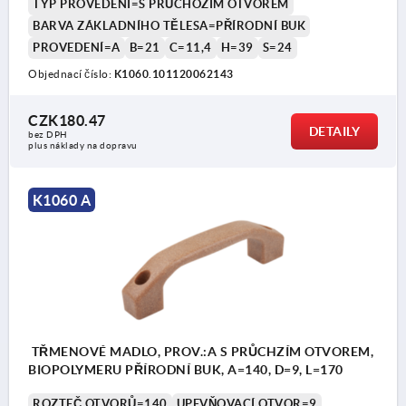
TYP PROVEDENÍ=S PRŮCHOZÍM OTVOREM
BARVA ZÁKLADNÍHO TĚLESA=PŘÍRODNÍ BUK
PROVEDENÍ=A
B=21
C=11,4
H=39
S=24
Objednací číslo:
K1060.101120062143
CZK180.47
DETAILY
bez DPH
plus náklady na dopravu
K1060 A
TŘMENOVÉ MADLO, PROV.:A S PRŮCHZÍM OTVOREM,
BIOPOLYMERU PŘÍRODNÍ BUK, A=140, D=9, L=170
ROZTEČ OTVORŮ=140
UPEVŇOVACÍ OTVOR=9