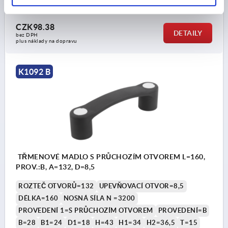
Objednací číslo:
K1092.212008
CZK98.38
DETAILY
bez DPH
plus náklady na dopravu
K1092 B
TŘMENOVÉ MADLO S PRŮCHOZÍM OTVOREM L=160,
PROV.:B, A=132, D=8,5
ROZTEČ OTVORŮ=132
UPEVŇOVACÍ OTVOR=8,5
DÉLKA=160
NOSNÁ SÍLA N =3200
PROVEDENÍ 1=S PRŮCHOZÍM OTVOREM
PROVEDENÍ=B
B=28
B1=24
D1=18
H=43
H1=34
H2=36,5
T=15