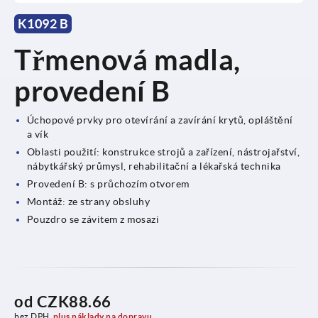
K1092 B
Třmenová madla,
provedení B
Úchopové prvky pro otevírání a zavírání krytů, opláštění
a vík
Oblasti použití: konstrukce strojů a zařízení, nástrojařství,
nábytkářský průmysl, rehabilitační a lékařská technika
Provedení B: s průchozím otvorem
Montáž: ze strany obsluhy
Pouzdro se závitem z mosazi
od
CZK88.66
bez DPH
plus náklady na dopravu