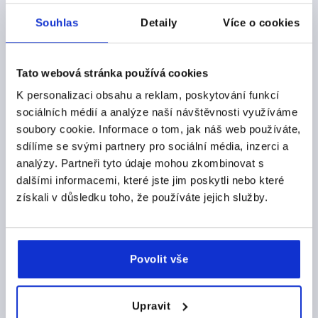
Souhlas
Detaily
Více o cookies
CZK98.38
DETAILY
bez DPH
plus náklady na dopravu
Tato webová stránka používá cookies
K1092 B
K personalizaci obsahu a reklam, poskytování funkcí
sociálních médií a analýze naší návštěvnosti využíváme
soubory cookie. Informace o tom, jak náš web používáte,
sdílíme se svými partnery pro sociální média, inzerci a
analýzy. Partneři tyto údaje mohou zkombinovat s
dalšími informacemi, které jste jim poskytli nebo které
získali v důsledku toho, že používáte jejich služby.
TŘMENOVÉ MADLO S PRŮCHOZÍM OTVOREM L=148,
PROV.:B, A=120, D=8,5
ROZTEČ OTVORŮ=120
UPEVŇOVACÍ OTVOR=8,5
Povolit vše
DÉLKA=148
NOSNÁ SÍLA N =2900
PROVEDENÍ 1=S PRŮCHOZÍM OTVOREM
PROVEDENÍ=B
B=28
B1=24
D1=18
H=40,5
H1=31,5
H2=34
T=15
Upravit