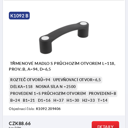
K1092 B
TŘMENOVÉ MADLO S PRŮCHOZÍM OTVOREM L=118,
PROV.:B, A=94, D=6,5
ROZTEČ OTVORŮ=94
UPEVŇOVACÍ OTVOR=6,5
DÉLKA=118
NOSNÁ SÍLA N =2500
PROVEDENÍ 1=S PRŮCHOZÍM OTVOREM
PROVEDENÍ=B
B=24
B1=21
D1=16
H=37
H1=30
H2=33
T=14
Objednací číslo:
K1092.209406
CZK88.66
DETAILY
bez DPH