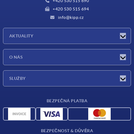
+420 530 515 690
+420 530 515 694
info@kipp.cz
AKTUALITY
Aktuality
O NÁS
Veletrhy
O nás
SLUŽBY
Dodací podmínky
BEZPEČNÁ PLATBA
Přehled materiálů
CAD data
Kontakt
BEZPEČNOST & DŮVĚRA