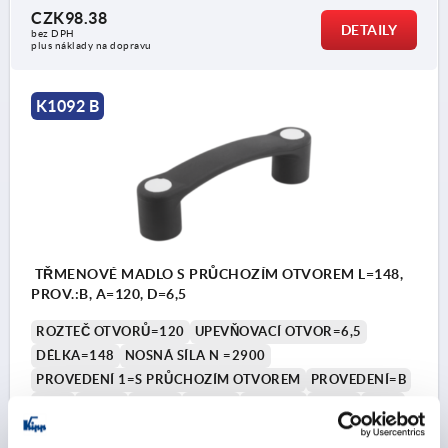
CZK98.38
DETAILY
bez DPH
plus náklady na dopravu
K1092 B
TŘMENOVÉ MADLO S PRŮCHOZÍM OTVOREM L=148,
PROV.:B, A=120, D=6,5
ROZTEČ OTVORŮ=120
UPEVŇOVACÍ OTVOR=6,5
DÉLKA=148
NOSNÁ SÍLA N =2900
PROVEDENÍ 1=S PRŮCHOZÍM OTVOREM
PROVEDENÍ=B
B=28
B1=24
D1=18
H=40,5
H1=31,5
H2=34
T=15
Objednací číslo:
K1092.212006