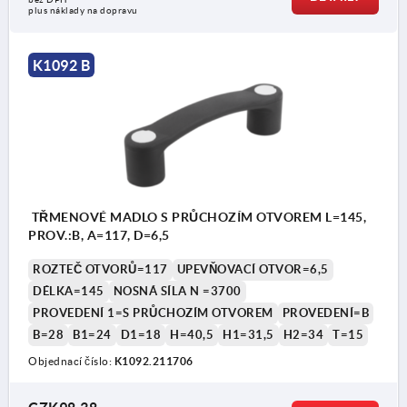
plus náklady na dopravu
K1092 B
TŘMENOVÉ MADLO S PRŮCHOZÍM OTVOREM L=145,
PROV.:B, A=117, D=6,5
ROZTEČ OTVORŮ=117
UPEVŇOVACÍ OTVOR=6,5
DÉLKA=145
NOSNÁ SÍLA N =3700
PROVEDENÍ 1=S PRŮCHOZÍM OTVOREM
PROVEDENÍ=B
B=28
B1=24
D1=18
H=40,5
H1=31,5
H2=34
T=15
Objednací číslo:
K1092.211706