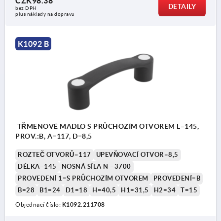
CZK98.38
DETAILY
bez DPH
plus náklady na dopravu
K1092 B
TŘMENOVÉ MADLO S PRŮCHOZÍM OTVOREM L=145,
PROV.:B, A=117, D=8,5
ROZTEČ OTVORŮ=117
UPEVŇOVACÍ OTVOR=8,5
DÉLKA=145
NOSNÁ SÍLA N =3700
PROVEDENÍ 1=S PRŮCHOZÍM OTVOREM
PROVEDENÍ=B
B=28
B1=24
D1=18
H=40,5
H1=31,5
H2=34
T=15
Objednací číslo:
K1092.211708