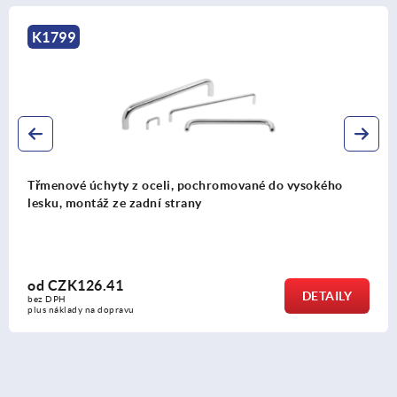
K0216
ané do vysokého
Třmenové úchyty z hliníku, s plas
montáž ze strany obsluhy
od
CZK206.49
DETAILY
bez DPH
plus náklady na dopravu