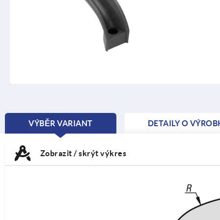
VÝBĚR VARIANT
DETAILY O VÝROB
CURRENT
TAB:
Zobrazit / skrýt výkres