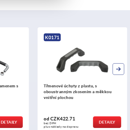
K0190
 s
Třmenová madla antibakteriální
a měkkou
od
CZK175.60
DETAILY
DETAILY
bez DPH
plus náklady na dopravu