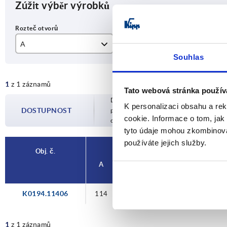
Zúžit výběr výrobků
A
D
L
Souhlas
114
6,5
13
1
z 1 záznamů
Tato webová stránka použív
Dostupnost je aktualizována několikrát 
K personalizaci obsahu a re
DOSTUPNOST
potvrzeném datu odeslání budete infor
cookie. Informace o tom, jak
objednávky.
tyto údaje mohou zkombinovat
používáte jejich služby.
Obj. č.
A
D
L
Nosná síla 
K0194.11406
114
6,5
134
1000
1
z 1 záznamů