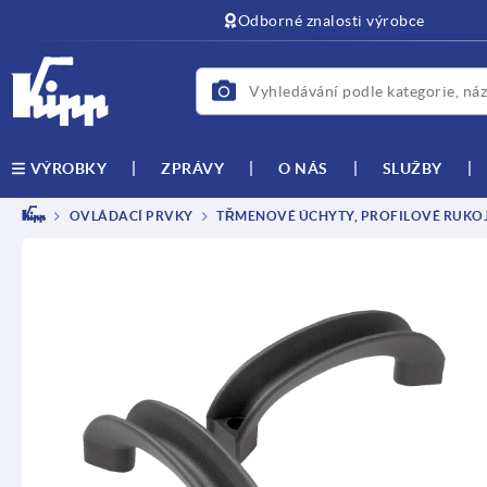
Odborné znalosti výrobce
ZPRÁVY
O NÁS
SLUŽBY
VÝROBKY
OVLÁDACÍ PRVKY
TŘMENOVÉ ÚCHYTY, PROFILOVÉ RUKOJE