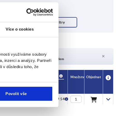
Více o cookies
Doba dodání na vyžádání
ěvnosti využíváme soubory
V současné době není skladem
, inzerci a analýzy. Partneři
li v důsledku toho, že
Dostupnost
CAD
Množství
Objednat
Cena
T
Povolit vše
6,5
CZK109.54