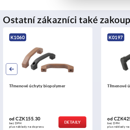
Ostatní zákazníci také zakoup
K0197
K0203
Třmenové úchyty z plastu, šikmé
Třmenové 
plastový
od
CZK425.00
od
CZK2
DETAILY
bez DPH
bez DPH
plus náklady na dopravu
plus náklady