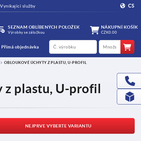
CS
Vynikající služby
SEZNAM OBLÍBENÝCH POLOŽEK
NÁKUPNÍ KOŠÍK
Výrobky se záložkou
CZK0.00
productCode
qty
Přímá objednávka
OBLOUKOVÉ ÚCHYTY Z PLASTU, U-PROFIL
z plastu, U-profil
NEJPRVE VYBERTE VARIANTU