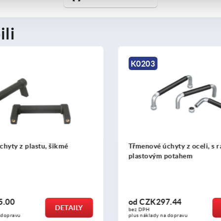
ili
K0171
úchyty z oceli, s ramenem s
Třmenové úchyty z plastu,
m potahem
oboustranným zkosením 
vnitřní plochou
97.44
od
CZK422.71
DETAILY
bez DPH
 na dopravu
plus náklady na dopravu