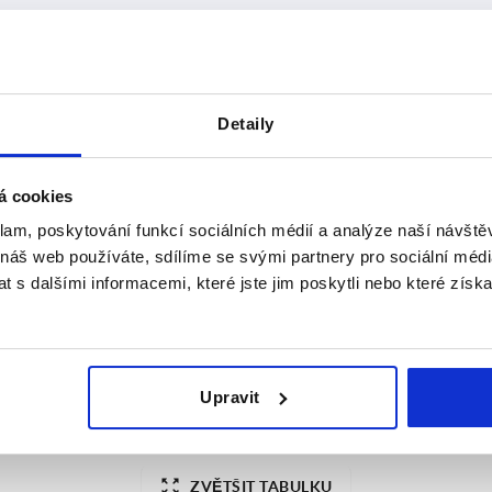
Nosná síla N
B
Detaily
4
1000
28
ZVĚTŠIT TABULKU
á cookies
denně v pravidelných intervalech. O
1-3 Dní
klam, poskytování funkcí sociálních médií a analýze naší návšt
mováni v posledním kroku před dokončením
4-20 Dní
 náš web používáte, sdílíme se svými partnery pro sociální média
 s dalšími informacemi, které jste jim poskytli nebo které získa
N
B
C
D1
H
L1
R
R1
S
Upravit
28
29
10,5
48
92
117
79
15
ZVĚTŠIT TABULKU