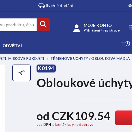
Rychlé dodání
MOJE KONTO
Přihlášení / registrace
ODVĚTVÍ
TI, MISKOVÉ RUKOJETI
TŘMENOVÉ ÚCHYTY / OBLOUKOVÁ MADLA
K0194
Obloukové úchyty 
od
CZK109.54
bez DPH
plus náklady na dopravu