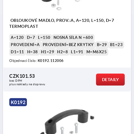
1) Krytka
OBLOUKOVÉ MADLO, PROV.:A, A=120, L=150, D=7
TERMOPLAST
A=120
D=7
L=150
NOSNÁ SÍLA N =600
PROVEDENÍ=A
PROVEDENÍ=BEZ KRYTKY
B=29
B1=23
D1=11
H=38
H1=29
H2=8
L1=91
M=M6X25
Objednací číslo:
K0192.112006
CZK101.53
DETAILY
bez DPH
plus náklady na dopravu
K0192