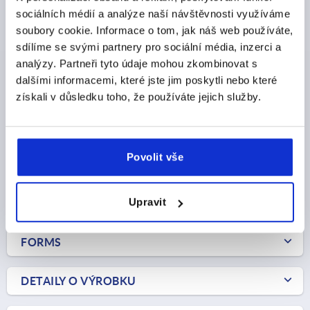
sociálních médií a analýze naší návštěvnosti využíváme
soubory cookie. Informace o tom, jak náš web používáte,
OBLOUKOVÉ MADLO, PROV.:B, A=140, L=178, D=9,5
sdílíme se svými partnery pro sociální média, inzerci a
TERMOPLAST
analýzy. Partneři tyto údaje mohou zkombinovat s
A=140
D=9,5
L=178
NOSNÁ SÍLA N =1000
dalšími informacemi, které jste jim poskytli nebo které
PROVEDENÍ=B
PROVEDENÍ=S KRYTKOU
B=38
B1=26
získali v důsledku toho, že používáte jejich služby.
D1=15
H=59
H1=42
H2=6
L1=101
M=M8X30
Objednací číslo:
K0192.214008
Povolit vše
CZK218.79
DETAILY
bez DPH
plus náklady na dopravu
Upravit
FORMS
DETAILY O VÝROBKU