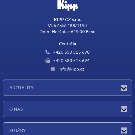
KIPP CZ s.r.o.
Vídeňská 188/119d
Dolní Heršpice 619 00 Brno
Centrála
+420 530 515 690
+420 530 515 694
info@kipp.cz
AKTUALITY
Aktuality
O NÁS
Veletrhy
O nás
SLUŽBY