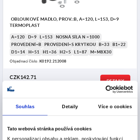
OBLOUKOVÉ MADLO, PROV.:B, A=120, L=153, D=9
TERMOPLAST
A=120
D=9
L=153
NOSNÁ SÍLA N =1000
PROVEDENÍ=B
PROVEDENÍ=S KRYTKOU
B=33
B1=22
D1=14
H=51
H1=36
H2=5
L1=87
M=M8X30
Objednací číslo:
K0192.212008
CZK142.71
DETAILY
bez DPH
plus náklady na dopravu
K0192
Souhlas
Detaily
Více o cookies
Tato webová stránka používá cookies
K personalizaci obsahu a reklam, poskytování funkcí