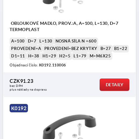
OBLOUKOVÉ MADLO, PROV.:A, A=100, L=130, D=7
TERMOPLAST
A=100
D=7
L=130
NOSNÁ SÍLA N =600
PROVEDENÍ=A
PROVEDENÍ=BEZ KRYTKY
B=27
B1=22
D1=11
H=38
H1=29
H2=5
L1=79
M=M6X25
Objednací číslo:
K0192.110006
CZK91.23
DETAILY
bez DPH
plus náklady na dopravu
K0192
Provedenì A: bez krytek
Provedenì B: s krytkami