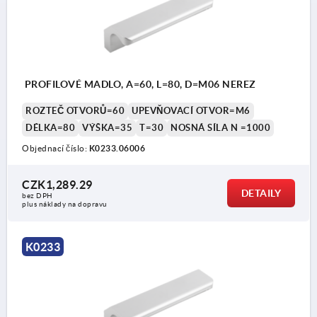
PROFILOVÉ MADLO, A=60, L=80, D=M06 NEREZ
ROZTEČ OTVORŮ=60
UPEVŇOVACÍ OTVOR=M6
DÉLKA=80
VÝŠKA=35
T=30
NOSNÁ SÍLA N =1000
Objednací číslo:
K0233.06006
CZK1,289.29
DETAILY
bez DPH
plus náklady na dopravu
K0233