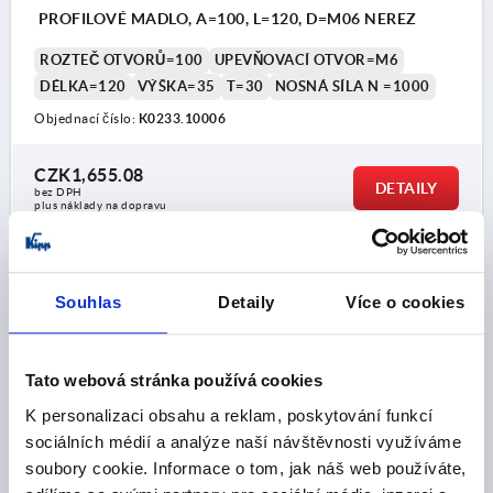
PROFILOVÉ MADLO, A=100, L=120, D=M06 NEREZ
ROZTEČ OTVORŮ=100
UPEVŇOVACÍ OTVOR=M6
DÉLKA=120
VÝŠKA=35
T=30
NOSNÁ SÍLA N =1000
Objednací číslo:
K0233.10006
CZK1,655.08
DETAILY
bez DPH
plus náklady na dopravu
K0233
Souhlas
Detaily
Více o cookies
Tato webová stránka používá cookies
K personalizaci obsahu a reklam, poskytování funkcí
sociálních médií a analýze naší návštěvnosti využíváme
PROFILOVÉ MADLO, A=130, L=150, D=M06 NEREZ
soubory cookie. Informace o tom, jak náš web používáte,