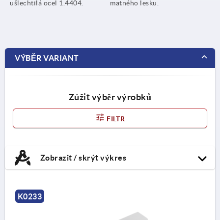
ušlechtilá ocel 1.4404.
matného lesku.
VÝBĚR VARIANT
Zúžit výběr výrobků
FILTR
Zobrazit / skrýt výkres
K0233