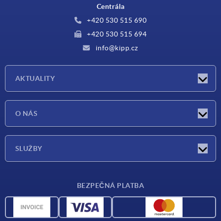
Centrála
+420 530 515 690
+420 530 515 694
info@kipp.cz
AKTUALITY
Aktuality
O NÁS
Veletrhy
O nás
SLUŽBY
Dodací podmínky
BEZPEČNÁ PLATBA
Přehled materiálů
CAD data