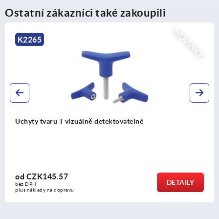
Ostatní zákazníci také zakoupili
NOVINKY
K2263
né
Úchyty tvaru T z termoplastu
od
CZK33.75
DETAILY
bez DPH
plus náklady na dopravu