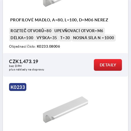
PROFILOVÉ MADLO, A=80, L=100, D=M06 NEREZ
ROZTEČ OTVORŮ=80
UPEVŇOVACÍ OTVOR=M6
DÉLKA=100
VÝŠKA=35
T=30
NOSNÁ SÍLA N =1000
Objednací číslo:
K0233.08006
CZK1,473.19
DETAILY
bez DPH
plus náklady na dopravu
K0233