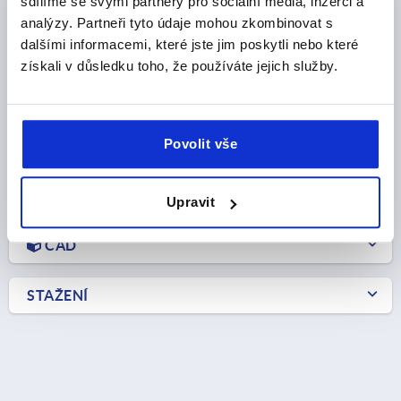
sdílíme se svými partnery pro sociální média, inzerci a
ROZTEČ OTVORŮ=130
UPEVŇOVACÍ OTVOR=M6
analýzy. Partneři tyto údaje mohou zkombinovat s
DÉLKA=150
VÝŠKA=35
T=30
NOSNÁ SÍLA N =1000
dalšími informacemi, které jste jim poskytli nebo které
Objednací číslo:
K0233.13006
získali v důsledku toho, že používáte jejich služby.
CZK1,925.92
DETAILY
bez DPH
plus náklady na dopravu
Povolit vše
DETAILY O VÝROBKU
Upravit
CAD
STAŽENÍ