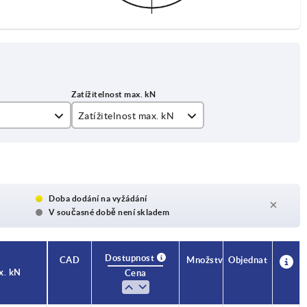
Zatížitelnost max. kN
20
25
35
Doba dodání na vyžádání
V současné době není skladem
45
Dostupnost
CAD
Množství
Objednat
x. kN
Cena