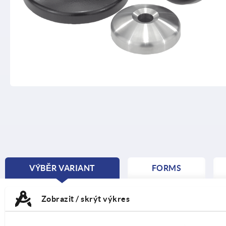
VÝBĚR VARIANT
FORMS
CURRENT
TAB:
Zobrazit / skrýt výkres