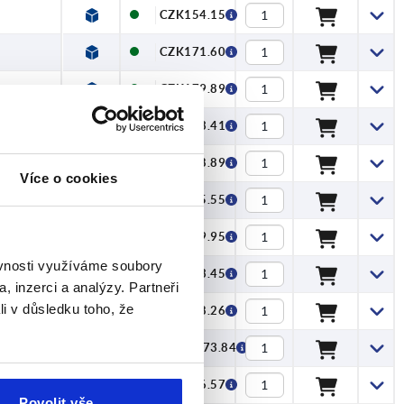
CZK154.15
CZK171.60
CZK179.89
CZK263.41
CZK318.89
Více o cookies
CZK405.55
CZK519.95
ěvnosti využíváme soubory
CZK593.45
, inzerci a analýzy. Partneři
li v důsledku toho, že
CZK828.26
CZK1,273.84
CZK286.57
Povolit vše