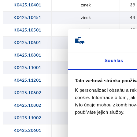
119
K0425.10401
zinek
39
K0425.10451
zinek
44
K0425.10501
zinek
49
K0425.10601
zinek
59
K0425.10801
zinek
79
Souhlas
K0425.11001
zinek
99
K0425.11201
zinek
119
Tato webová stránka použív
K personalizaci obsahu a re
K0425.10602
nerezová ocel
59
cookie. Informace o tom, jak
tyto údaje mohou zkombinovat
K0425.10802
nerezová ocel
79
používáte jejich služby.
K0425.11002
nerezová ocel
99
K0425.20601
zinek
59