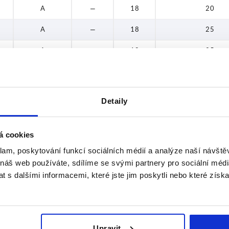
A
—
18
20
A
—
18
25
A
—
18
25
A
—
18
35
A
—
18
35
Detaily
A
—
18
35
A
—
18
35
á cookies
klam, poskytování funkcí sociálních médií a analýze naší návšt
A
—
18
45
 náš web používáte, sdílíme se svými partnery pro sociální média
 s dalšími informacemi, které jste jim poskytli nebo které získa
A
—
18
45
A
—
18
45
B
—
20
35
Upravit