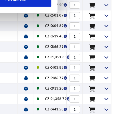
CZK357.50
CZK501.07
CZK604.89
CZK619.48
CZK866.29
CZK1,351.35
CZK403.83
CZK486.77
CZK913.20
CZK1,358.79
CZK441.58