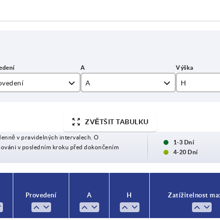
ovedení
A
H
55
18
ZVĚTŠIT TABULKU
74
20
denně v pravidelných intervalech. O
1-3 Dní
mováni v posledním kroku před dokončením
4-20 Dní
Provedení
A
H
Zatížitelnost ma