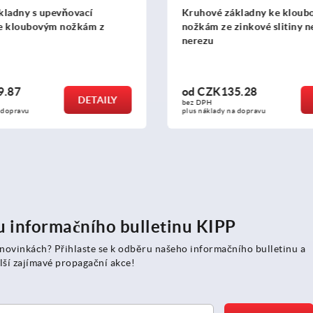
Kruhové základny ke kloubovým
Kruhové základn
nožkám ze zinkové slitiny nebo z
nožkám ECO ze zi
nerezu
nebo plastové
od
CZK135.28
od
CZK26.31
DETAILY
bez DPH
bez DPH
plus náklady na dopravu
plus náklady na dopra
ru informačního bulletinu KIPP
 novinkách? Přihlaste se k odběru našeho informačního bulletinu a
lší zajímavé propagační akce!