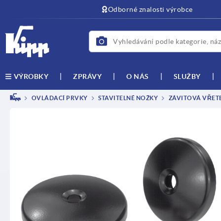
Odborné znalosti výrobce
ZPRÁVY
O NÁS
SLUŽBY
VÝROBKY
OVLÁDACÍ PRVKY
STAVITELNÉ NOŽKY
ZÁVITOVÁ VŘETE