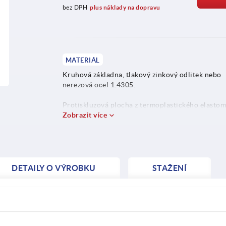
bez DPH
plus náklady na dopravu
MATERIÁL
Kruhová základna, tlakový zinkový odlitek nebo
nerezová ocel 1.4305.
Protiskluzová plocha z termoplastického elastom
Zobrazit více
DETAILY O VÝROBKU
STAŽENÍ