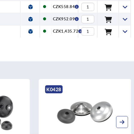
CZK558.84
CZK952.09
CZK1,435.72
K0426