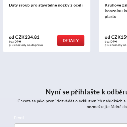
oceli
Kruhové základny s upevňovací
konzolou ke kloubovým nožkám z
plastu
od
CZK159.87
LY
DETAILY
bez DPH
plus náklady na dopravu
Nyní se přihlašte k odbě
Chcete se jako první dozvědět o exkluzivních nabídkách a
nezmeškejte žádné da