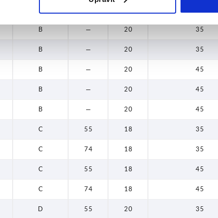
B
—
20
35
B
—
20
35
B
—
20
35
B
—
20
45
B
—
20
45
B
—
20
45
C
55
18
35
C
74
18
35
C
55
18
45
C
74
18
45
D
55
20
35