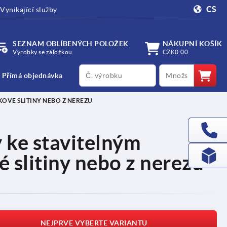
CS
Vynikající služby
SEZNAM OBLÍBENÝCH POLOŽEK
NÁKUPNÍ KOŠÍK
Výrobky se záložkou
CZK0.00
productCode
qty
Přímá objednávka
OVÉ SLITINY NEBO Z NEREZU
 ke stavitelným
 slitiny nebo z nerezu
NEJPRVE VYBERTE VARIANTU