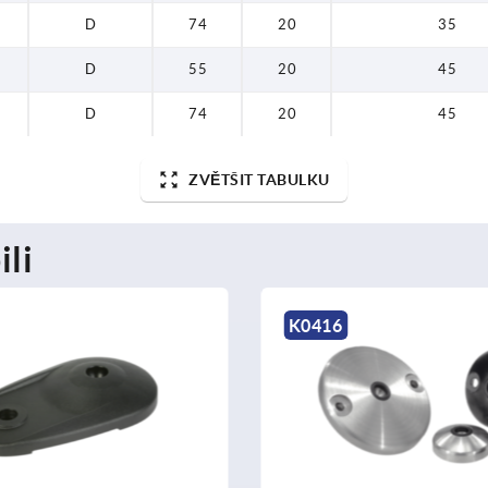
D
74
20
35
D
55
20
45
D
74
20
45
ZVĚTŠIT TABULKU
ili
K0416
K0428