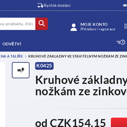
Rychlé dodání
MOJE KONTO
Přihlášení / registrace
ODVĚTVÍ
NA A TALÍŘE
KRUHOVÉ ZÁKLADNY KE STAVITELNÝM NOŽKÁM ZE ZINK
K0425
Kruhové základny
nožkám ze zinkové
od
CZK154.15