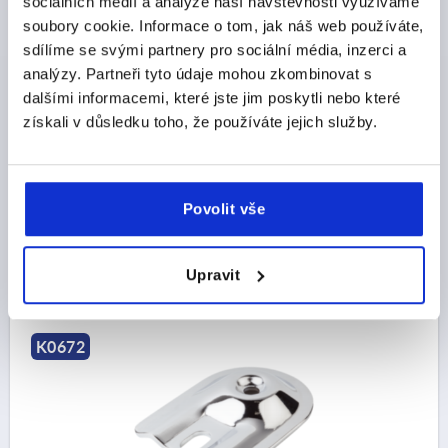
sociálních médií a analýze naší návštěvnosti využíváme
soubory cookie. Informace o tom, jak náš web používáte,
sdílíme se svými partnery pro sociální média, inzerci a
analýzy. Partneři tyto údaje mohou zkombinovat s
VÁLEC PRO STAVITELNÉ NOŽKY, PROV.:C NEREZ, D=80
dalšími informacemi, které jste jim poskytli nebo které
získali v důsledku toho, že používáte jejich služby.
MATERIÁL ZÁKLADNÍ TĚLESO=NEREZOVÁ OCEL
PRŮMĚR TALÍŘE=80
PROVEDENÍ=C
ZATÍŽITELNOST MAX. KN=20
Povolit vše
Objednací číslo:
K0672.30802
CZK445.59
DETAILY
Upravit
bez DPH
plus náklady na dopravu
K0672