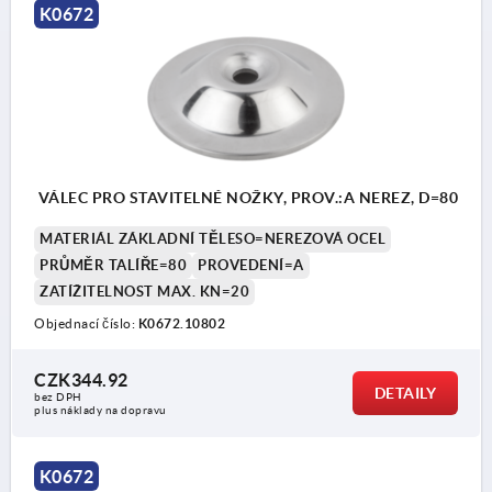
K0672
1) X při velikosti vřetena:
VÁLEC PRO STAVITELNÉ NOŽKY, PROV.:A NEREZ, D=80
MATERIÁL ZÁKLADNÍ TĚLESO=NEREZOVÁ OCEL
PRŮMĚR TALÍŘE=80
PROVEDENÍ=A
ZATÍŽITELNOST MAX. KN=20
Objednací číslo:
K0672.10802
CZK344.92
DETAILY
bez DPH
plus náklady na dopravu
K0672