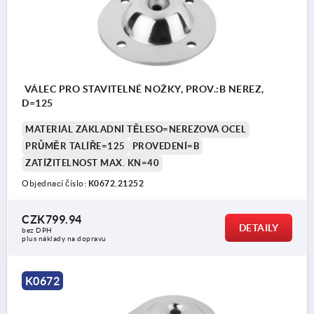
VÁLEC PRO STAVITELNÉ NOŽKY, PROV.:B NEREZ,
D=125
MATERIÁL ZÁKLADNÍ TĚLESO=NEREZOVÁ OCEL
PRŮMĚR TALÍŘE=125
PROVEDENÍ=B
ZATÍŽITELNOST MAX. KN=40
Objednací číslo:
K0672.21252
CZK799.94
DETAILY
bez DPH
plus náklady na dopravu
K0672