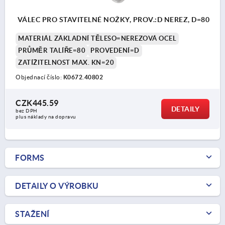
VÁLEC PRO STAVITELNÉ NOŽKY, PROV.:D NEREZ, D=80
MATERIÁL ZÁKLADNÍ TĚLESO=NEREZOVÁ OCEL
PRŮMĚR TALÍŘE=80
PROVEDENÍ=D
ZATÍŽITELNOST MAX. KN=20
Objednací číslo:
K0672.40802
CZK445.59
DETAILY
bez DPH
plus náklady na dopravu
FORMS
DETAILY O VÝROBKU
STAŽENÍ