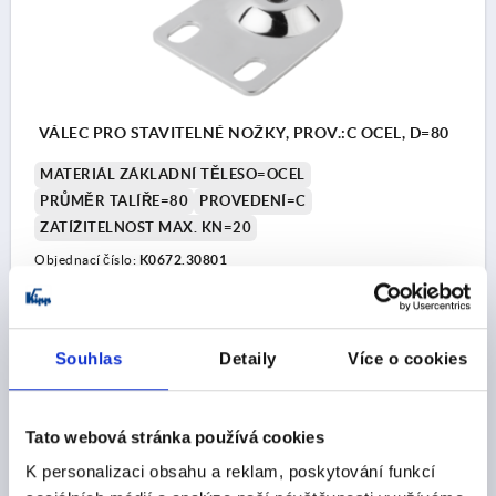
VÁLEC PRO STAVITELNÉ NOŽKY, PROV.:C OCEL, D=80
MATERIÁL ZÁKLADNÍ TĚLESO=OCEL
PRŮMĚR TALÍŘE=80
PROVEDENÍ=C
ZATÍŽITELNOST MAX. KN=20
Objednací číslo:
K0672.30801
CZK164.16
DETAILY
bez DPH
plus náklady na dopravu
Souhlas
Detaily
Více o cookies
K0672
Tato webová stránka používá cookies
K personalizaci obsahu a reklam, poskytování funkcí