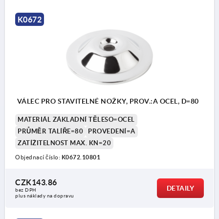
K0672
VÁLEC PRO STAVITELNÉ NOŽKY, PROV.:A OCEL, D=80
MATERIÁL ZÁKLADNÍ TĚLESO=OCEL
PRŮMĚR TALÍŘE=80
PROVEDENÍ=A
ZATÍŽITELNOST MAX. KN=20
Objednací číslo:
K0672.10801
CZK143.86
DETAILY
bez DPH
plus náklady na dopravu