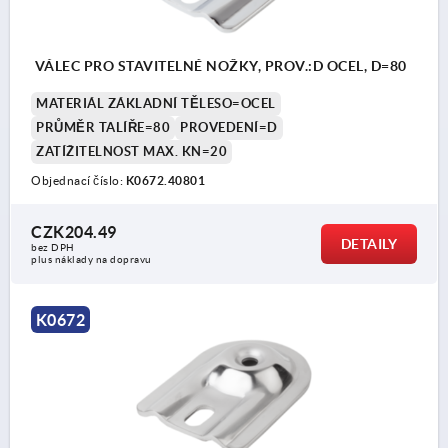
VÁLEC PRO STAVITELNÉ NOŽKY, PROV.:D OCEL, D=80
MATERIÁL ZÁKLADNÍ TĚLESO=OCEL
PRŮMĚR TALÍŘE=80
PROVEDENÍ=D
ZATÍŽITELNOST MAX. KN=20
Objednací číslo:
K0672.40801
CZK204.49
DETAILY
bez DPH
plus náklady na dopravu
K0672