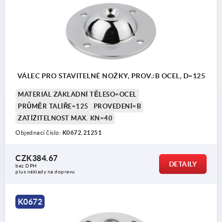
VÁLEC PRO STAVITELNÉ NOŽKY, PROV.:B OCEL, D=125
MATERIÁL ZÁKLADNÍ TĚLESO=OCEL
PRŮMĚR TALÍŘE=125
PROVEDENÍ=B
ZATÍŽITELNOST MAX. KN=40
Objednací číslo:
K0672.21251
CZK384.67
DETAILY
bez DPH
plus náklady na dopravu
K0672