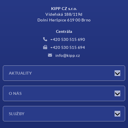
KIPP CZ s.r.o.
Vídeňská 188/119d
Dolní Heršpice 619 00 Brno
Centrála
+420 530 515 690
+420 530 515 694
info@kipp.cz
AKTUALITY
Aktuality
O NÁS
Veletrhy
O nás
SLUŽBY