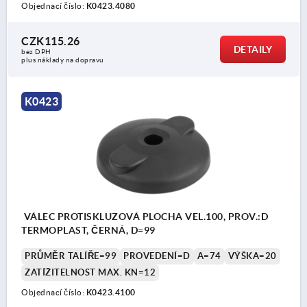
Objednací číslo:
K0423.4080
CZK115.26
DETAILY
bez DPH
plus náklady na dopravu
K0423
VÁLEC PROTISKLUZOVÁ PLOCHA VEL.100, PROV.:D
TERMOPLAST, ČERNÁ, D=99
PRŮMĚR TALÍŘE=99
PROVEDENÍ=D
A=74
VÝŠKA=20
ZATÍŽITELNOST MAX. KN=12
Objednací číslo:
K0423.4100