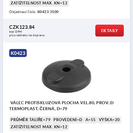
ZATÍŽITELNOST MAX. KN=12
Objednací číslo:
K0423.3100
CZK123.84
DETAILY
bez DPH
plus náklady na dopravu
K0423
VÁLEC PROTISKLUZOVÁ PLOCHA VEL.80, PROV.:D
TERMOPLAST, ČERNÁ, D=79
PRŮMĚR TALÍŘE=79
PROVEDENÍ=D
A=55
VÝŠKA=20
ZATÍŽITELNOST MAX. KN=12