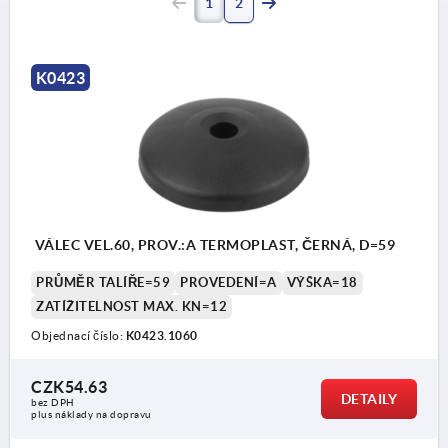
1
2
K0423
VÁLEC VEL.60, PROV.:A TERMOPLAST, ČERNÁ, D=59
PRŮMĚR TALÍŘE=59
PROVEDENÍ=A
VÝŠKA=18
ZATÍŽITELNOST MAX. KN=12
Objednací číslo:
K0423.1060
CZK54.63
DETAILY
bez DPH
plus náklady na dopravu