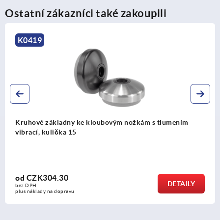
Ostatní zákazníci také zakoupili
K0424
Kruhové základny ke stavitelným nožkám plastové, těžké
provedení
od
CZK315.74
DETAILY
bez DPH
plus náklady na dopravu