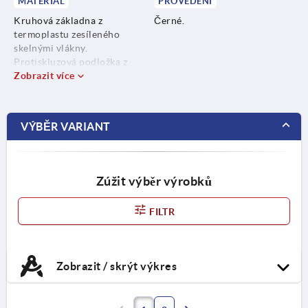
MATERIÁL
PROVEDENÍ
Kruhová základna z
Černé.
termoplastu zesíleného
skelnými vlákny.
Protiskluzová podložka z
termoplastického elastomeru.
Zobrazit více
VÝBĚR VARIANT
Zúžit výběr výrobků
FILTR
Zobrazit / skrýt výkres