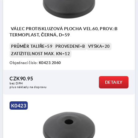
VÁLEC PROTISKLUZOVÁ PLOCHA VEL.60, PROV.:B
TERMOPLAST, ČERNÁ, D=59
PRŮMĚR TALÍŘE=59
PROVEDENÍ=B
VÝŠKA=20
ZATÍŽITELNOST MAX. KN=12
Objednací číslo:
K0423.2060
CZK90.95
DETAILY
bez DPH
plus náklady na dopravu
K0423