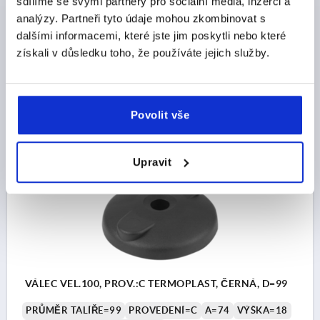
VÁLEC VEL.80, PROV.:C TERMOPLAST, ČERNÁ, D=79
sdílíme se svými partnery pro sociální média, inzerci a
analýzy. Partneři tyto údaje mohou zkombinovat s
PRŮMĚR TALÍŘE=79
PROVEDENÍ=C
A=55
VÝŠKA=18
dalšími informacemi, které jste jim poskytli nebo které
ZATÍŽITELNOST MAX. KN=12
získali v důsledku toho, že používáte jejich služby.
Objednací číslo:
K0423.3080
CZK60.63
DETAILY
bez DPH
Povolit vše
plus náklady na dopravu
Upravit
K0423
VÁLEC VEL.100, PROV.:C TERMOPLAST, ČERNÁ, D=99
PRŮMĚR TALÍŘE=99
PROVEDENÍ=C
A=74
VÝŠKA=18