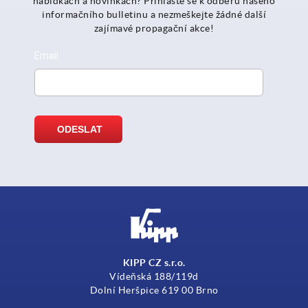
nabídkách a novinkách? Přihlaste se k odběru našeho
informačního bulletinu a nezmeškejte žádné další
zajímavé propagační akce!
KIPP CZ s.r.o.
Vídeňská 188/119d
Dolní Heršpice 619 00 Brno