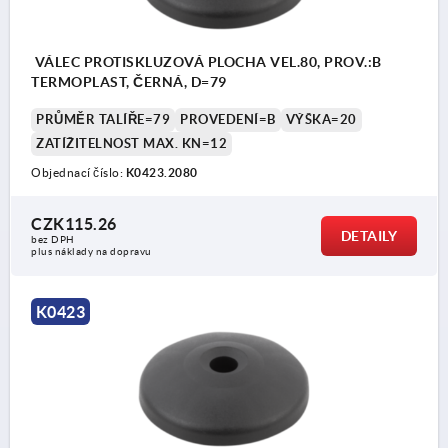
VÁLEC PROTISKLUZOVÁ PLOCHA VEL.80, PROV.:B
TERMOPLAST, ČERNÁ, D=79
PRŮMĚR TALÍŘE=79
PROVEDENÍ=B
VÝŠKA=20
ZATÍŽITELNOST MAX. KN=12
Objednací číslo:
K0423.2080
CZK115.26
DETAILY
bez DPH
plus náklady na dopravu
K0423