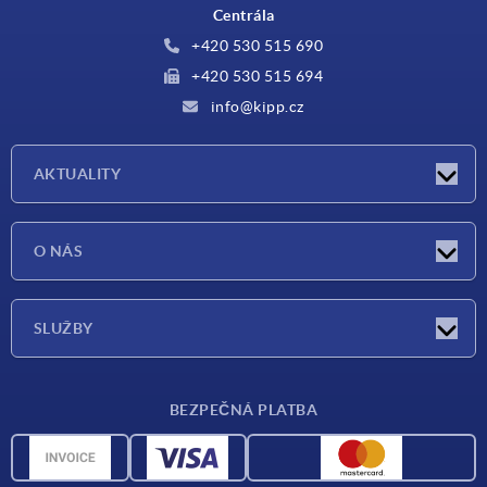
Centrála
+420 530 515 690
+420 530 515 694
info@kipp.cz
AKTUALITY
Aktuality
O NÁS
Veletrhy
O nás
SLUŽBY
Dodací podmínky
BEZPEČNÁ PLATBA
Přehled materiálů
CAD data