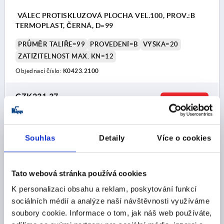
VÁLEC PROTISKLUZOVÁ PLOCHA VEL.100, PROV.:B
TERMOPLAST, ČERNÁ, D=99
PRŮMĚR TALÍŘE=99
PROVEDENÍ=B
VÝŠKA=20
ZATÍŽITELNOST MAX. KN=12
Objednací číslo:
K0423.2100
CZK231.37
DETAILY
bez DPH
plus náklady na dopravu
Souhlas
Detaily
Více o cookies
K0423
Tato webová stránka používá cookies
K personalizaci obsahu a reklam, poskytování funkcí
sociálních médií a analýze naší návštěvnosti využíváme
soubory cookie. Informace o tom, jak náš web používáte,