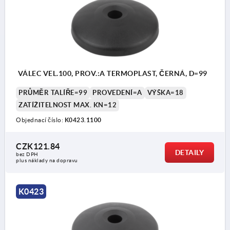
VÁLEC VEL.100, PROV.:A TERMOPLAST, ČERNÁ, D=99
PRŮMĚR TALÍŘE=99
PROVEDENÍ=A
VÝŠKA=18
ZATÍŽITELNOST MAX. KN=12
Objednací číslo:
K0423.1100
CZK121.84
DETAILY
bez DPH
plus náklady na dopravu
K0423