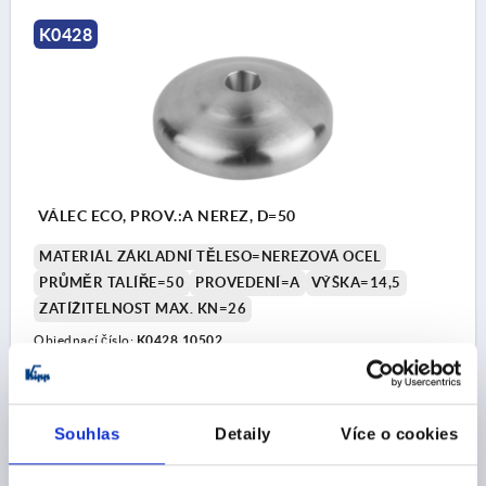
K0428
VÁLEC ECO, PROV.:A NEREZ, D=50
MATERIÁL ZÁKLADNÍ TĚLESO=NEREZOVÁ OCEL
PRŮMĚR TALÍŘE=50
PROVEDENÍ=A
VÝŠKA=14,5
ZATÍŽITELNOST MAX. KN=26
Objednací číslo:
K0428.10502
CZK356.64
DETAILY
bez DPH
plus náklady na dopravu
Souhlas
Detaily
Více o cookies