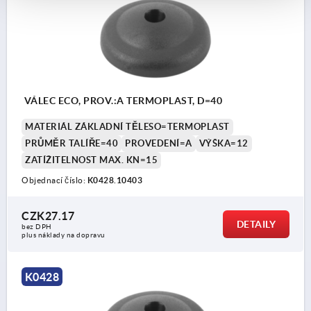
VÁLEC ECO, PROV.:A TERMOPLAST, D=40
MATERIÁL ZÁKLADNÍ TĚLESO=TERMOPLAST
PRŮMĚR TALÍŘE=40
PROVEDENÍ=A
VÝŠKA=12
ZATÍŽITELNOST MAX. KN=15
Objednací číslo:
K0428.10403
CZK27.17
DETAILY
bez DPH
plus náklady na dopravu
K0428