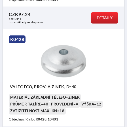
CZK97.24
DETAILY
bez DPH
plus náklady na dopravu
Provedení A bez protiskluzové podložky
K0428
Provedení B s protiskluzovou podložkou
VÁLEC ECO, PROV.:A ZINEK, D=40
MATERIÁL ZÁKLADNÍ TĚLESO=ZINEK
PRŮMĚR TALÍŘE=40
PROVEDENÍ=A
VÝŠKA=12
ZATÍŽITELNOST MAX. KN=18
Objednací číslo:
K0428.10401