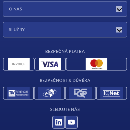
Aktuality
O NÁS
Veletrhy
O nás
SLUŽBY
Dodací podmínky
BEZPEČNÁ PLATBA
Přehled materiálů
CAD data
Kontakt
BEZPEČNOST & DŮVĚRA
SLEDUJTE NÁS