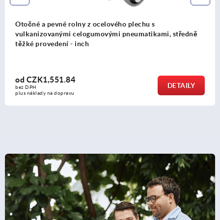
é rolny z ocelového plechu s
Otočné poje
ými celogumovými pneumatikami, středně
provedení -
ní - inch
1.84
od
CZK739
DETAILY
bez DPH
opravu
plus náklady na