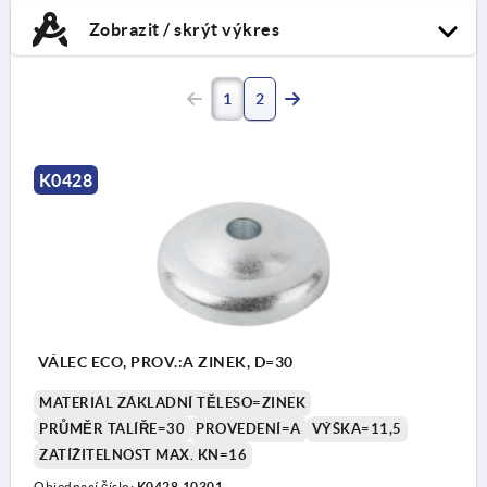
Zobrazit / skrýt výkres
1
2
K0428
VÁLEC ECO, PROV.:A ZINEK, D=30
MATERIÁL ZÁKLADNÍ TĚLESO=ZINEK
PRŮMĚR TALÍŘE=30
PROVEDENÍ=A
VÝŠKA=11,5
ZATÍŽITELNOST MAX. KN=16
Objednací číslo:
K0428.10301