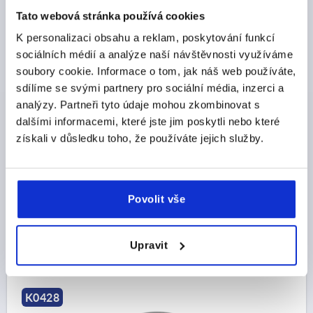
K0428
Tato webová stránka používá cookies
K personalizaci obsahu a reklam, poskytování funkcí
sociálních médií a analýze naší návštěvnosti využíváme
soubory cookie. Informace o tom, jak náš web používáte,
sdílíme se svými partnery pro sociální média, inzerci a
analýzy. Partneři tyto údaje mohou zkombinovat s
VÁLEC ECO, PROV.:A TERMOPLAST, D=30
dalšími informacemi, které jste jim poskytli nebo které
získali v důsledku toho, že používáte jejich služby.
MATERIÁL ZÁKLADNÍ TĚLESO=TERMOPLAST
PRŮMĚR TALÍŘE=30
PROVEDENÍ=A
VÝŠKA=11,5
ZATÍŽITELNOST MAX. KN=15
Povolit vše
Objednací číslo:
K0428.10303
CZK26.31
Upravit
DETAILY
bez DPH
plus náklady na dopravu
K0428