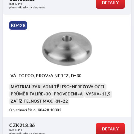
DETAILY
bez DPH
plus náklady na dopravu
K0428
VÁLEC ECO, PROV.:A NEREZ, D=30
MATERIÁL ZÁKLADNÍ TĚLESO=NEREZOVÁ OCEL
PRŮMĚR TALÍŘE=30
PROVEDENÍ=A
VÝŠKA=11,5
ZATÍŽITELNOST MAX. KN=22
Objednací číslo:
K0428.10302
CZK213.36
DETAILY
bez DPH
plus náklady na dopravu