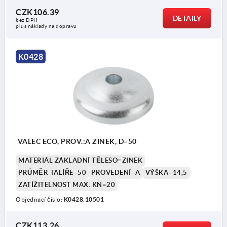
CZK106.39
DETAILY
bez DPH
plus náklady na dopravu
K0428
VÁLEC ECO, PROV.:A ZINEK, D=50
MATERIÁL ZÁKLADNÍ TĚLESO=ZINEK
PRŮMĚR TALÍŘE=50
PROVEDENÍ=A
VÝŠKA=14,5
ZATÍŽITELNOST MAX. KN=20
Objednací číslo:
K0428.10501
CZK113.26