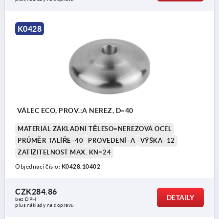
K0428
VÁLEC ECO, PROV.:A NEREZ, D=40
MATERIÁL ZÁKLADNÍ TĚLESO=NEREZOVÁ OCEL
PRŮMĚR TALÍŘE=40
PROVEDENÍ=A
VÝŠKA=12
ZATÍŽITELNOST MAX. KN=24
Objednací číslo:
K0428.10402
CZK284.86
DETAILY
bez DPH
plus náklady na dopravu