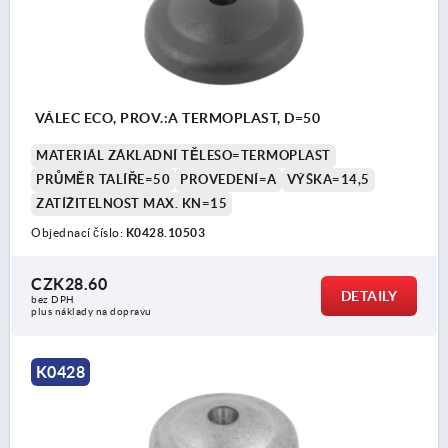
VÁLEC ECO, PROV.:A TERMOPLAST, D=50
MATERIÁL ZÁKLADNÍ TĚLESO=TERMOPLAST
PRŮMĚR TALÍŘE=50
PROVEDENÍ=A
VÝŠKA=14,5
ZATÍŽITELNOST MAX. KN=15
Objednací číslo:
K0428.10503
CZK28.60
DETAILY
bez DPH
plus náklady na dopravu
K0428