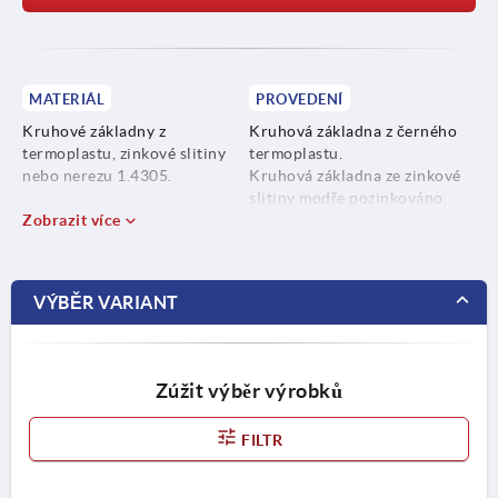
MATERIÁL
PROVEDENÍ
Kruhové základny z
Kruhová základna z černého
termoplastu, zinkové slitiny
termoplastu.
nebo nerezu 1.4305.
Kruhová základna ze zinkové
slitiny modře pozinkováno.
Protiskluzová podložka z
Zobrazit více
Kruhová základna z nerezu bez
termoplastického elastomeru.
povrchové úpravy.
VÝBĚR VARIANT
Zúžit výběr výrobků
FILTR