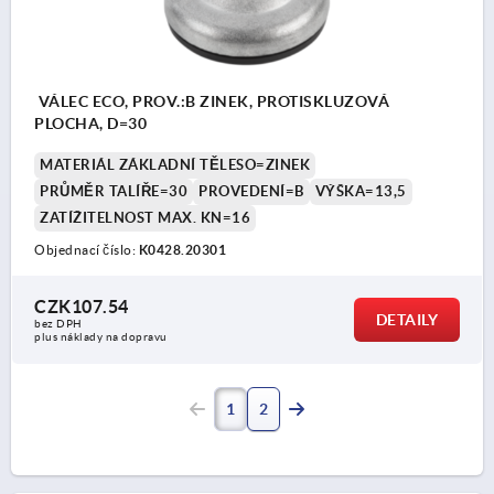
VÁLEC ECO, PROV.:B ZINEK, PROTISKLUZOVÁ
PLOCHA, D=30
MATERIÁL ZÁKLADNÍ TĚLESO=ZINEK
PRŮMĚR TALÍŘE=30
PROVEDENÍ=B
VÝŠKA=13,5
ZATÍŽITELNOST MAX. KN=16
Objednací číslo:
K0428.20301
CZK107.54
DETAILY
bez DPH
plus náklady na dopravu
1
2