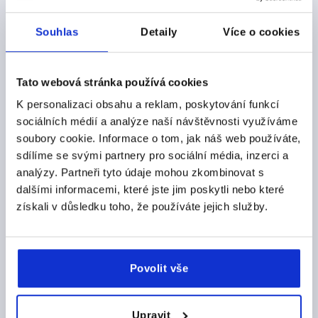
PRŮMĚR TALÍŘE=50
ZÁVIT=M16
PROVEDENÍ=C
Souhlas
Detaily
Více o cookies
MATERIÁL ZÁKLADNÍ TĚLESO=OCEL
DÉLKA ZÁVITU=150
VÝŠKA=19
CELKOVÁ VÝŠKA=179
H2=29
SW=16
SW1=8
Tato webová stránka používá cookies
ZATÍŽITELNOST MAX. KN (JEN PŘI STATICKÉM
ZATÍŽENÍ)=4
K personalizaci obsahu a reklam, poskytování funkcí
Objednací číslo:
K0739.3105016X150
sociálních médií a analýze naší návštěvnosti využíváme
soubory cookie. Informace o tom, jak náš web používáte,
CZK372.66
sdílíme se svými partnery pro sociální média, inzerci a
DETAILY
bez DPH
analýzy. Partneři tyto údaje mohou zkombinovat s
plus náklady na dopravu
dalšími informacemi, které jste jim poskytli nebo které
získali v důsledku toho, že používáte jejich služby.
K0739 C
Povolit vše
Upravit