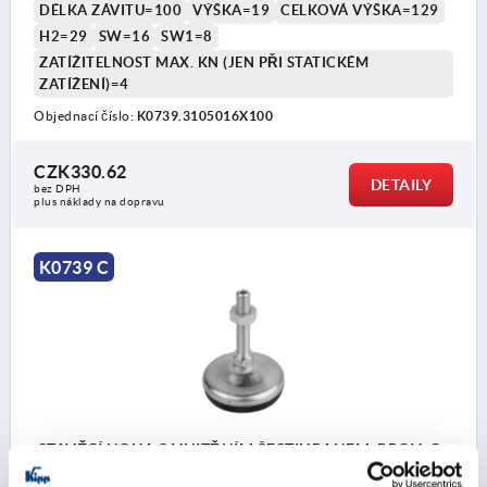
DÉLKA ZÁVITU=100
VÝŠKA=19
CELKOVÁ VÝŠKA=129
H2=29
SW=16
SW1=8
ZATÍŽITELNOST MAX. KN (JEN PŘI STATICKÉM
ZATÍŽENÍ)=4
Objednací číslo:
K0739.3105016X100
CZK330.62
DETAILY
bez DPH
plus náklady na dopravu
K0739 C
STAVĚCÍ NOHA S VNITŘNÍM ŠESTIHRANEM, PROV.:C
M16X150, D=50, OCEL, KOMP:GUMA