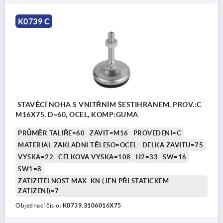
K0739 C
STAVĚCÍ NOHA S VNITŘNÍM ŠESTIHRANEM, PROV.:C
M16X75, D=60, OCEL, KOMP:GUMA
PRŮMĚR TALÍŘE=60
ZÁVIT=M16
PROVEDENÍ=C
MATERIÁL ZÁKLADNÍ TĚLESO=OCEL
DÉLKA ZÁVITU=75
VÝŠKA=22
CELKOVÁ VÝŠKA=108
H2=33
SW=16
SW1=8
ZATÍŽITELNOST MAX. KN (JEN PŘI STATICKÉM
ZATÍŽENÍ)=7
Objednací číslo:
K0739.3106016X75