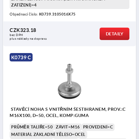
ZATÍŽENÍ)=4
Objednací číslo:
K0739.3105016X75
CZK323.18
DETAILY
bez DPH
plus náklady na dopravu
K0739 C
STAVĚCÍ NOHA S VNITŘNÍM ŠESTIHRANEM, PROV.:C
M16X100, D=50, OCEL, KOMP:GUMA
PRŮMĚR TALÍŘE=50
ZÁVIT=M16
PROVEDENÍ=C
MATERIÁL ZÁKLADNÍ TĚLESO=OCEL