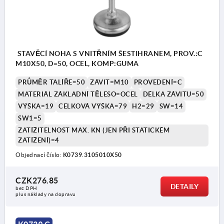
STAVĚCÍ NOHA S VNITŘNÍM ŠESTIHRANEM, PROV.:C
M10X50, D=50, OCEL, KOMP:GUMA
PRŮMĚR TALÍŘE=50
ZÁVIT=M10
PROVEDENÍ=C
MATERIÁL ZÁKLADNÍ TĚLESO=OCEL
DÉLKA ZÁVITU=50
VÝŠKA=19
CELKOVÁ VÝŠKA=79
H2=29
SW=14
SW1=5
ZATÍŽITELNOST MAX. KN (JEN PŘI STATICKÉM
ZATÍŽENÍ)=4
Objednací číslo:
K0739.3105010X50
CZK276.85
DETAILY
bez DPH
plus náklady na dopravu