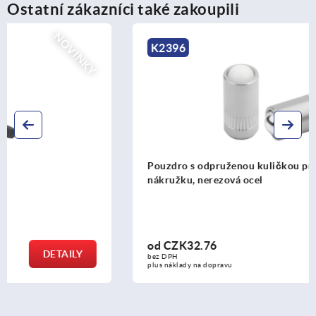
Ostatní zákazníci také zakoupili
NOVINKY
K2396
Pouzdro s odpruženou kuličkou pro lisování, bez
nákružku, nerezová ocel
od
CZK32.76
DETAILY
bez DPH
plus náklady na dopravu