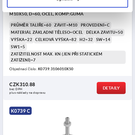
STAVĚCÍ NOHA S VNITŘNÍM ŠESTIHRANEM, PROV.:C
M10X50, D=60, OCEL, KOMP:GUMA
PRŮMĚR TALÍŘE=60
ZÁVIT=M10
PROVEDENÍ=C
MATERIÁL ZÁKLADNÍ TĚLESO=OCEL
DÉLKA ZÁVITU=50
VÝŠKA=22
CELKOVÁ VÝŠKA=82
H2=32
SW=14
SW1=5
ZATÍŽITELNOST MAX. KN (JEN PŘI STATICKÉM
ZATÍŽENÍ)=7
Objednací číslo:
K0739.3106010X50
CZK310.88
DETAILY
bez DPH
plus náklady na dopravu
K0739 C