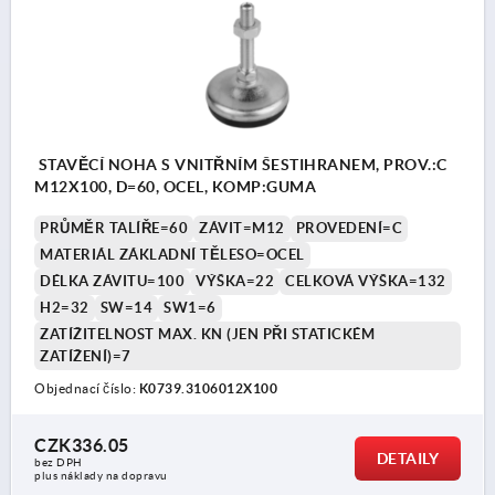
STAVĚCÍ NOHA S VNITŘNÍM ŠESTIHRANEM, PROV.:C
M12X100, D=60, OCEL, KOMP:GUMA
PRŮMĚR TALÍŘE=60
ZÁVIT=M12
PROVEDENÍ=C
MATERIÁL ZÁKLADNÍ TĚLESO=OCEL
DÉLKA ZÁVITU=100
VÝŠKA=22
CELKOVÁ VÝŠKA=132
H2=32
SW=14
SW1=6
ZATÍŽITELNOST MAX. KN (JEN PŘI STATICKÉM
ZATÍŽENÍ)=7
Objednací číslo:
K0739.3106012X100
CZK336.05
DETAILY
bez DPH
plus náklady na dopravu