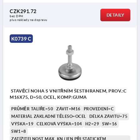
CZK291.72
DETAILY
bez DPH
plus náklady na dopravu
K0739 C
STAVĚCÍ NOHA S VNITŘNÍM ŠESTIHRANEM, PROV.:C
M16X75, D=50, OCEL, KOMP:GUMA
PRŮMĚR TALÍŘE=50
ZÁVIT=M16
PROVEDENÍ=C
MATERIÁL ZÁKLADNÍ TĚLESO=OCEL
DÉLKA ZÁVITU=75
VÝŠKA=19
CELKOVÁ VÝŠKA=104
H2=29
SW=16
SW1=8
ZATÍŽITELNOST MAX. KN (JEN PŘI STATICKÉM