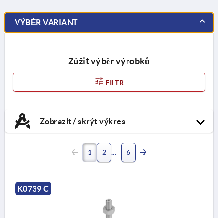
VÝBĚR VARIANT
Zúžit výběr výrobků
FILTR
Zobrazit / skrýt výkres
1
2
6
K0739 C