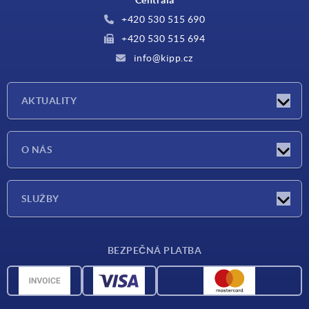
Centrála
+420 530 515 690
+420 530 515 694
info@kipp.cz
AKTUALITY
Aktuality
O NÁS
Veletrhy
O nás
SLUŽBY
Dodací podmínky
BEZPEČNÁ PLATBA
Přehled materiálů
CAD data
Kontakt