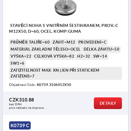
STAVĚCÍ NOHA S VNITŘNÍM ŠESTIHRANEM, PROV.:C
M12X50, D=60, OCEL, KOMP:GUMA
PRŮMĚR TALÍŘE=60
ZÁVIT=M12
PROVEDENÍ=C
MATERIÁL ZÁKLADNÍ TĚLESO=OCEL
DÉLKA ZÁVITU=50
VÝŠKA=22
CELKOVÁ VÝŠKA=82
H2=32
SW=14
SW1=6
ZATÍŽITELNOST MAX. KN (JEN PŘI STATICKÉM
ZATÍŽENÍ)=7
Objednací číslo:
K0739.3106012X50
CZK310.88
DETAILY
bez DPH
plus náklady na dopravu
K0739 C