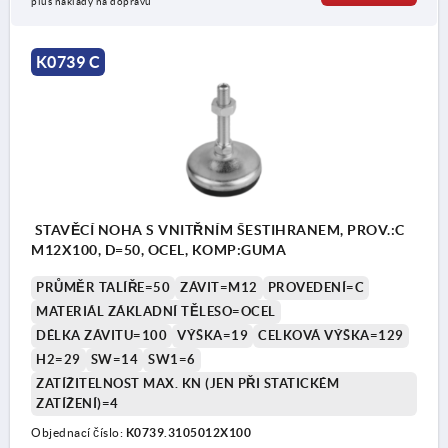
plus náklady na dopravu
K0739 C
STAVĚCÍ NOHA S VNITŘNÍM ŠESTIHRANEM, PROV.:C
M12X100, D=50, OCEL, KOMP:GUMA
PRŮMĚR TALÍŘE=50
ZÁVIT=M12
PROVEDENÍ=C
MATERIÁL ZÁKLADNÍ TĚLESO=OCEL
DÉLKA ZÁVITU=100
VÝŠKA=19
CELKOVÁ VÝŠKA=129
H2=29
SW=14
SW1=6
ZATÍŽITELNOST MAX. KN (JEN PŘI STATICKÉM
ZATÍŽENÍ)=4
Objednací číslo:
K0739.3105012X100