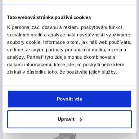
plus náklady na dopravu
Tato webová stránka používá cookies
DETAILY O VÝROBKU
K personalizaci obsahu a reklam, poskytování funkcí
sociálních médií a analýze naší návštěvnosti využíváme
soubory cookie. Informace o tom, jak náš web používáte,
CAD
sdílíme se svými partnery pro sociální média, inzerci a
analýzy. Partneři tyto údaje mohou zkombinovat s
STAŽENÍ
dalšími informacemi, které jste jim poskytli nebo které
získali v důsledku toho, že používáte jejich služby.
Povolit vše
Ostatní zákazníci také zakoupili
NOVINKY
Upravit
K0486