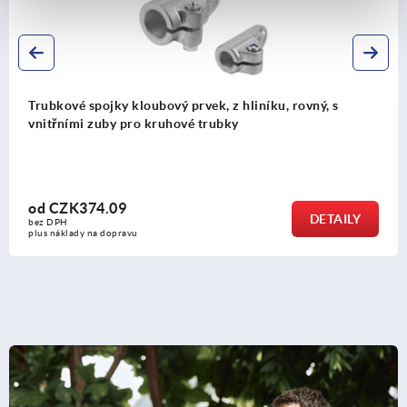
níku, rovný, s
Trubkové spojky kloubový prvek, hli
vnitřním ozubením pro kruhové tr
od
CZK374.09
DETAILY
bez DPH
plus náklady na dopravu