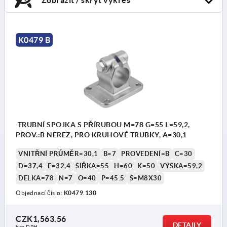
K0479 B
TRUBNÍ SPOJKA S PŘÍRUBOU M=78 G=55 L=59,2,
PROV.:B NEREZ, PRO KRUHOVÉ TRUBKY, A=30,1
VNITŘNÍ PRŮMĚR=30,1
B=7
PROVEDENÍ=B
C=30
D=37,4
E=32,4
ŠÍŘKA=55
H=60
K=50
VÝŠKA=59,2
DÉLKA=78
N=7
O=40
P=45.5
S=M8X30
Objednací číslo:
K0479.130
CZK1,563.56
DETAILY
bez DPH