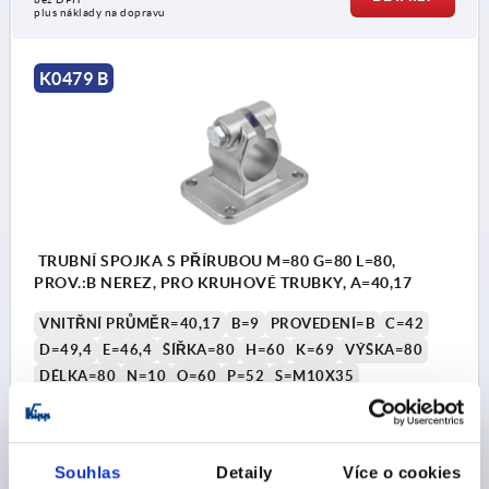
plus náklady na dopravu
K0479 B
TRUBNÍ SPOJKA S PŘÍRUBOU M=80 G=80 L=80,
PROV.:B NEREZ, PRO KRUHOVÉ TRUBKY, A=40,17
VNITŘNÍ PRŮMĚR=40,17
B=9
PROVEDENÍ=B
C=42
D=49,4
E=46,4
ŠÍŘKA=80
H=60
K=69
VÝŠKA=80
DÉLKA=80
N=10
O=60
P=52
S=M10X35
Objednací číslo:
K0479.140
CZK2,697.55
Souhlas
Detaily
Více o cookies
DETAILY
bez DPH