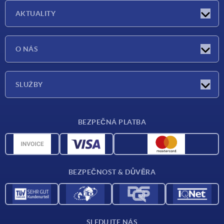
AKTUALITY
Aktuality
O NÁS
Veletrhy
O nás
SLUŽBY
Dodací podmínky
BEZPEČNÁ PLATBA
Přehled materiálů
CAD data
Kontakt
BEZPEČNOST & DŮVĚRA
SLEDUJTE NÁS