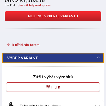
od
CZK1,563.56
bez DPH
plus náklady na dopravu
NEJPRVE VYBERTE VARIANTU
k přehledu forem
VÝBĚR VARIANT
Zúžit výběr výrobků
FILTR
Zobrazit / skrýt výkres