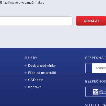
lší zajímavé propagační akce!
SLUŽBY
BEZPEČNÁ 
Dodací podmínky
Přehled materiálů
CAD data
BEZPEČNOS
Kontakt
SLEDUJTE N