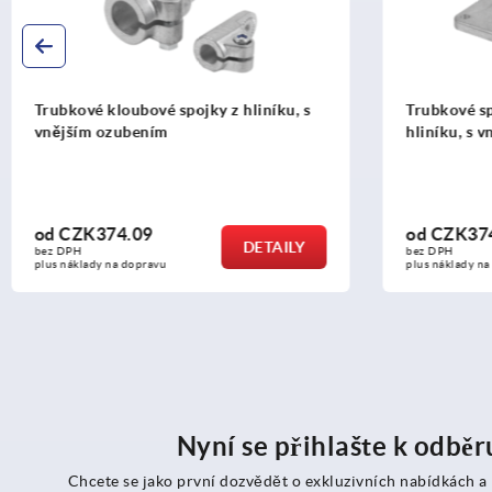
Trubkové spojky pro kloubovou nohu z
Trubkové 
hliníku, s vnitřním ozubením
plast
od
CZK374.09
od
CZK7
DETAILY
bez DPH
bez DPH
plus náklady na dopravu
plus náklady
Nyní se přihlašte k odbě
Chcete se jako první dozvědět o exkluzivních nabídkách a