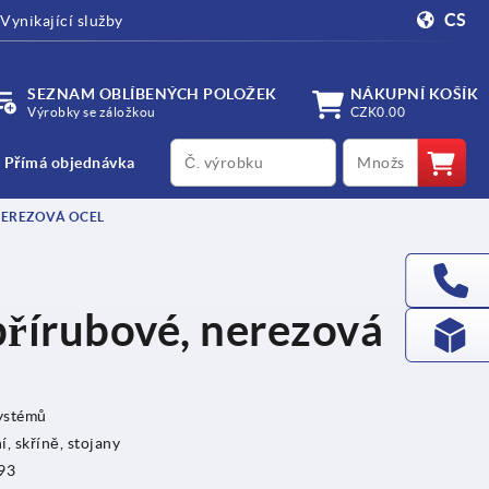
CS
Vynikající služby
SEZNAM OBLÍBENÝCH POLOŽEK
NÁKUPNÍ KOŠÍK
Výrobky se záložkou
CZK0.00
productCode
qty
Přímá objednávka
NEREZOVÁ OCEL
přírubové, nerezová
systémů
í, skříně, stojany
93