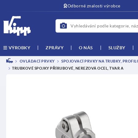
Odborné znalosti výrobce
ZPRÁVY
O NÁS
SLUŽBY
VÝROBKY
OVLÁDACÍ PRVKY
SPOJOVACÍ PRVKY NA TRUBKY, PROFIL
TRUBKOVÉ SPOJKY PŘÍRUBOVÉ, NEREZOVÁ OCEL, TVAR A