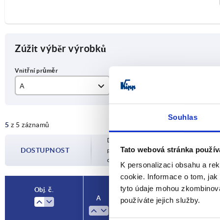
Zúžit výběr výrobků
A
B
Pr
12,1
5,5
A
Souhlas
5
z 5 záznamů
14,1
Dostupnost je aktualizována několikrát 
16,1
Tato webová stránka použív
DOSTUPNOST
potvrzeném datu odeslání budete infor
objednávky.
K personalizaci obsahu a re
18,1
cookie. Informace o tom, jak
20,1
tyto údaje mohou zkombinovat
Obj. č.
Obj. č.
A
A
B
B
Provedení
Provedení
C
C
používáte jejich služby.