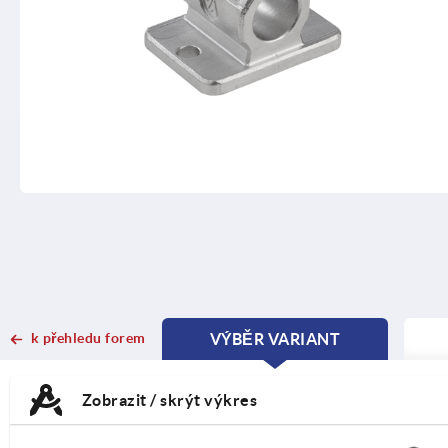
k přehledu forem
VÝBĚR VARIANT
CURRENT
CURRENT
TAB:
TAB:
Zobrazit / skrýt výkres