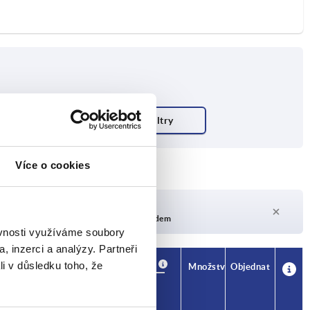
Více o cookies
Doba dodání na vyžádání
V současné době není skladem
ěvnosti využíváme soubory
, inzerci a analýzy. Partneři
Dostupnost
Dostupnost
li v důsledku toho, že
CAD
CAD
Množství
Množství
Objednat
Objednat
M
M
N
N
P
P
S
S
U
U
Cena
Cena