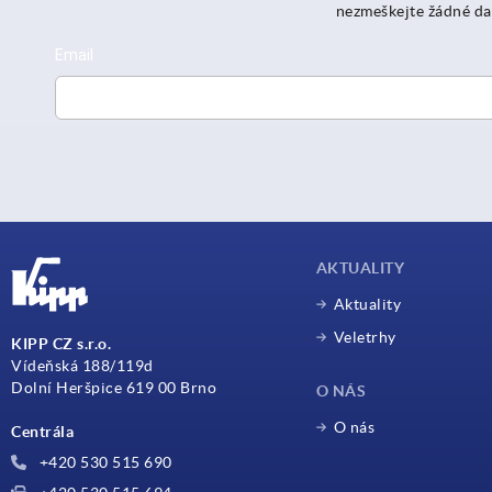
nezmeškejte žádné da
AKTUALITY
Aktuality
Veletrhy
KIPP CZ s.r.o.
Vídeňská 188/119d
Dolní Heršpice 619 00 Brno
O NÁS
O nás
Centrála
+420 530 515 690