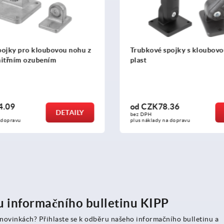
spojky s kloubovou nohou,
Trubkové spojky kloubový
hliníku, rovný, s vnitřním
kruhové trubky
8.36
od
CZK374.09
DETAILY
bez DPH
 na dopravu
plus náklady na dopravu
ru informačního bulletinu KIPP
 novinkách? Přihlaste se k odběru našeho informačního bulletinu a