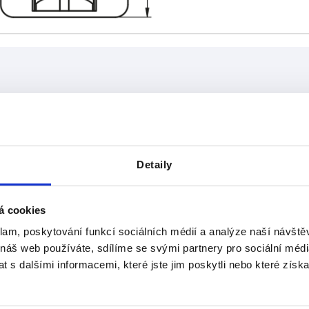
ovedení
C
D
18
25
Detaily
ZVĚTŠIT TABULKU
denně v pravidelných intervalech. O
1-3 Dní
á cookies
mováni v posledním kroku před dokončením
4-20 Dní
klam, poskytování funkcí sociálních médií a analýze naší návšt
 náš web používáte, sdílíme se svými partnery pro sociální média
 s dalšími informacemi, které jste jim poskytli nebo které získa
D
D
E
E
F
F
G
G
H
H
K
K
L
L