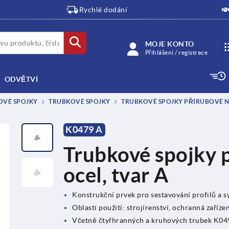
Rychlé dodání
MOJE KONTO
Přihlášení / registrace
ODVĚTVÍ
OVÉ SPOJKY
TRUBKOVÉ SPOJKY
TRUBKOVÉ SPOJKY PŘÍRUBOVÉ 
K0479 A
Trubkové spojky 
ocel, tvar A
Konstrukční prvek pro sestavování profilů a 
Oblasti použití: strojírenství, ochranná zařízen
Včetně čtyřhranných a kruhových trubek K04