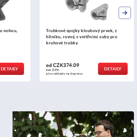
 prvek, z
Trubková spojka , kloub, z hliníku
i zuby pro
od
CZK870.58
DETAILY
DETAILY
bez DPH
plus náklady na dopravu