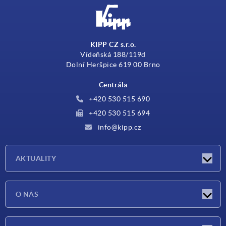
KIPP CZ s.r.o.
Vídeňská 188/119d
Dolní Heršpice 619 00 Brno
Centrála
+420 530 515 690
+420 530 515 694
info@kipp.cz
AKTUALITY
Aktuality
O NÁS
Veletrhy
O nás