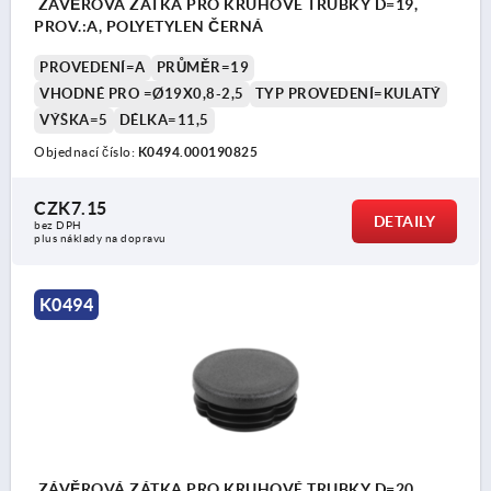
ZÁVĚROVÁ ZÁTKA PRO KRUHOVÉ TRUBKY D=19,
PROV.:A, POLYETYLEN ČERNÁ
PROVEDENÍ=A
PRŮMĚR=19
VHODNÉ PRO =Ø19X0,8-2,5
TYP PROVEDENÍ=KULATÝ
VÝŠKA=5
DÉLKA=11,5
Objednací číslo:
K0494.000190825
CZK7.15
DETAILY
bez DPH
plus náklady na dopravu
K0494
ZÁVĚROVÁ ZÁTKA PRO KRUHOVÉ TRUBKY D=20,