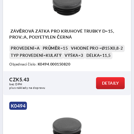
ZÁVĚROVÁ ZÁTKA PRO KRUHOVÉ TRUBKY D=15,
PROV.:A, POLYETYLEN ČERNÁ
PROVEDENÍ=A
PRŮMĚR=15
VHODNÉ PRO =Ø15X0,8-2
TYP PROVEDENÍ=KULATÝ
VÝŠKA=3
DÉLKA=11,5
Objednací číslo:
K0494.000150820
CZK5.43
DETAILY
bez DPH
plus náklady na dopravu
K0494