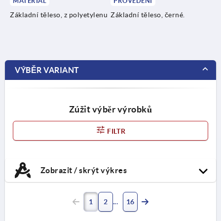
MATERIÁL
PROVEDENÍ
Základní těleso, z polyetylenu
Základní těleso, černé.
VÝBĚR VARIANT
Zúžit výběr výrobků
FILTR
Zobrazit / skrýt výkres
1
2
16