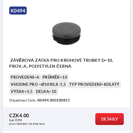
K0494
ZÁVĚROVÁ ZÁTKA PRO KRUHOVÉ TRUBKY D=10,
PROV.:A, POLYETYLEN ČERNÁ
PROVEDENÍ=A
PRŮMĚR=10
VHODNÉ PRO =Ø10X0,8-1,5
TYP PROVEDENÍ=KULATÝ
VÝŠKA=3,5
DÉLKA=10
Objednací číslo:
K0494.000100815
CZK4.00
DETAILY
bez DPH
plus náklady na dopravu