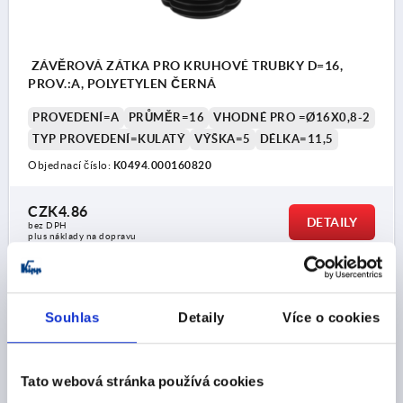
ZÁVĚROVÁ ZÁTKA PRO KRUHOVÉ TRUBKY D=16,
PROV.:A, POLYETYLEN ČERNÁ
PROVEDENÍ=A
PRŮMĚR=16
VHODNÉ PRO =Ø16X0,8-2
TYP PROVEDENÍ=KULATÝ
VÝŠKA=5
DÉLKA=11,5
Objednací číslo:
K0494.000160820
CZK4.86
DETAILY
bez DPH
plus náklady na dopravu
K0494
Souhlas
Detaily
Více o cookies
Tato webová stránka používá cookies