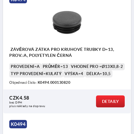
ZÁVĚROVÁ ZÁTKA PRO KRUHOVÉ TRUBKY D=13,
PROV.:A, POLYETYLEN ČERNÁ
PROVEDENÍ=A
PRŮMĚR=13
VHODNÉ PRO =Ø13X0,8-2
TYP PROVEDENÍ=KULATÝ
VÝŠKA=4
DÉLKA=10,5
Objednací číslo:
K0494.000130820
CZK4.58
DETAILY
bez DPH
plus náklady na dopravu
K0494