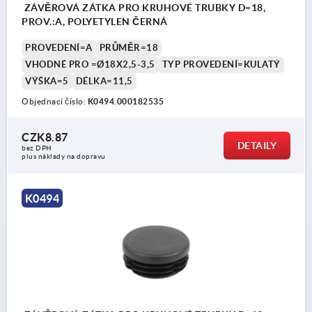
ZÁVĚROVÁ ZÁTKA PRO KRUHOVÉ TRUBKY D=18,
PROV.:A, POLYETYLEN ČERNÁ
PROVEDENÍ=A
PRŮMĚR=18
VHODNÉ PRO =Ø18X2,5-3,5
TYP PROVEDENÍ=KULATÝ
VÝŠKA=5
DÉLKA=11,5
Objednací číslo:
K0494.000182535
CZK8.87
DETAILY
bez DPH
plus náklady na dopravu
K0494