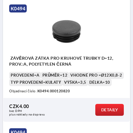
K0494
ZÁVĚROVÁ ZÁTKA PRO KRUHOVÉ TRUBKY D=12,
PROV.:A, POLYETYLEN ČERNÁ
PROVEDENÍ=A
PRŮMĚR=12
VHODNÉ PRO =Ø12X0,8-2
TYP PROVEDENÍ=KULATÝ
VÝŠKA=3,5
DÉLKA=10
Objednací číslo:
K0494.000120820
CZK4.00
DETAILY
bez DPH
plus náklady na dopravu
K0494