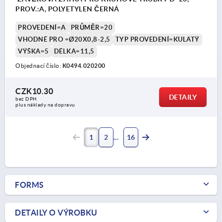
PROV.:A, POLYETYLEN ČERNÁ
PROVEDENÍ=A
PRŮMĚR=20
VHODNÉ PRO =Ø20X0,8-2,5
TYP PROVEDENÍ=KULATÝ
VÝŠKA=5
DÉLKA=11,5
Objednací číslo:
K0494.020200
CZK10.30
DETAILY
bez DPH
plus náklady na dopravu
1
2
16
FORMS
DETAILY O VÝROBKU