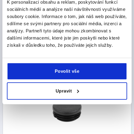
K personalizaci obsahu a reklam, poskytování funkcí
sociálních médií a analýze naší návštěvnosti využíváme
ZÁVĚROVÁ ZÁTKA PRO KRUHOVÉ TRUBKY D=18,
soubory cookie. Informace o tom, jak náš web používáte,
PROV.:A, POLYETYLEN ČERNÁ
sdílíme se svými partnery pro sociální média, inzerci a
PROVEDENÍ=A
PRŮMĚR=18
VHODNÉ PRO =Ø18X0,8-2
analýzy. Partneři tyto údaje mohou zkombinovat s
TYP PROVEDENÍ=KULATÝ
VÝŠKA=5
DÉLKA=11,5
dalšími informacemi, které jste jim poskytli nebo které
získali v důsledku toho, že používáte jejich služby.
Objednací číslo:
K0494.018150
CZK10.30
DETAILY
bez DPH
plus náklady na dopravu
Povolit vše
K0494
Upravit