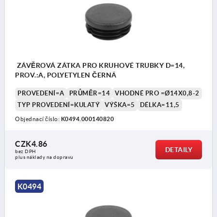
ZÁVĚROVÁ ZÁTKA PRO KRUHOVÉ TRUBKY D=14,
PROV.:A, POLYETYLEN ČERNÁ
PROVEDENÍ=A
PRŮMĚR=14
VHODNÉ PRO =Ø14X0,8-2
TYP PROVEDENÍ=KULATÝ
VÝŠKA=5
DÉLKA=11,5
Objednací číslo:
K0494.000140820
CZK4.86
DETAILY
bez DPH
plus náklady na dopravu
K0494