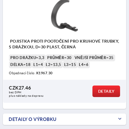
POJISTKA PROTI POOTOČENÍ PRO KRUHOVÉ TRUBKY,
S DRÁŽKOU, D=30 PLAST, ČERNÁ
PRO DRÁŽKU=3,3
PRŮMĚR=30
VNĚJŠÍ PRŮMĚR=35
DÉLKA=18
L1=4
L2=13,5
L3=15
L4=6
Objednací číslo:
K1967.30
CZK27.46
DETAILY
bez DPH
plus náklady na dopravu
DETAILY O VÝROBKU