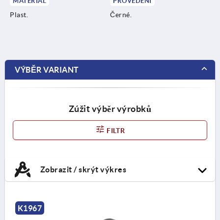
MATERIÁL
PROVEDENÍ
Plast.
Černé.
VÝBĚR VARIANT
Zúžit výběr výrobků
FILTR
Zobrazit / skrýt výkres
K1967