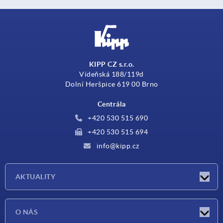
KIPP CZ s.r.o.
Vídeňská 188/119d
Dolní Heršpice 619 00 Brno
Centrála
+420 530 515 690
+420 530 515 694
info@kipp.cz
AKTUALITY
Aktuality
O NÁS
Veletrhy