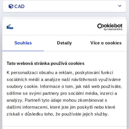
CAD
STAŽENÍ
Souhlas
Detaily
Více o cookies
Ostatní zákazníci také zakoupili
Tato webová stránka používá cookies
K personalizaci obsahu a reklam, poskytování funkcí
sociálních médií a analýze naší návštěvnosti využíváme
K1051
soubory cookie. Informace o tom, jak náš web používáte,
sdílíme se svými partnery pro sociální média, inzerci a
analýzy. Partneři tyto údaje mohou zkombinovat s
dalšími informacemi, které jste jim poskytli nebo které
získali v důsledku toho, že používáte jejich služby.
Kloubové díly typ B a typ I