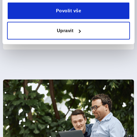
Povolit vše
Upravit
od
CZK419.28
DETAILY
bez DPH
plus náklady na dopravu