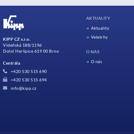
AKTUALITY
Aktuality
Veletrhy
KIPP CZ s.r.o.
Vídeňská 188/119d
Dolní Heršpice 619 00 Brno
O NÁS
O nás
Centrála
+420 530 515 690
+420 530 515 694
info@kipp.cz