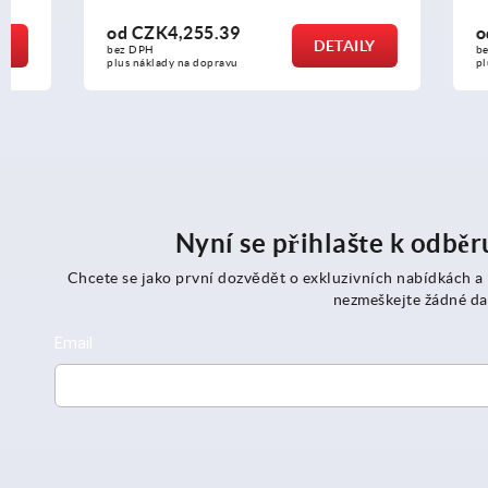
od
CZK4,255.39
od
CZK68
DETAILY
bez DPH
bez DPH
plus náklady na dopravu
plus náklady n
Nyní se přihlašte k odbě
Chcete se jako první dozvědět o exkluzivních nabídkách a
nezmeškejte žádné da