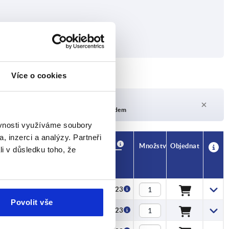
Více o cookies
Doba dodání na vyžádání
V současné době není skladem
ěvnosti využíváme soubory
, inzerci a analýzy. Partneři
Dostupnost
CAD
Množství
Objednat
li v důsledku toho, že
Cena
CZK89.23
Povolit vše
CZK89.23