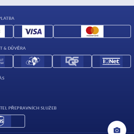
PLATBA
T & DŮVĚRA
ÁS
TEL PŘEPRAVNÍCH SLUŽEB