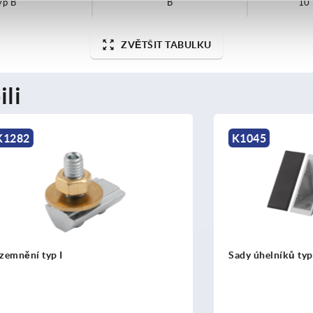
yp B
B
10
ZVĚTŠIT TABULKU
ili
K1045
yp I
Sady úhelníků typ I