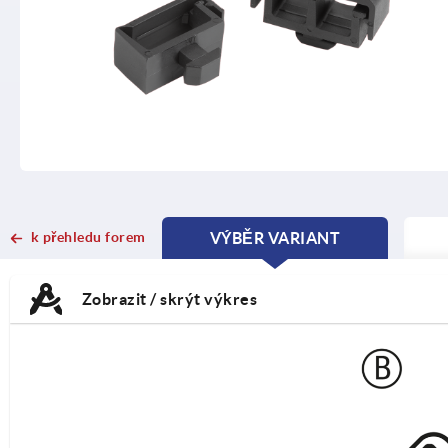
k přehledu forem
VÝBĚR VARIANT
CURRENT
CURRENT
TAB:
TAB:
Zobrazit / skrýt výkres