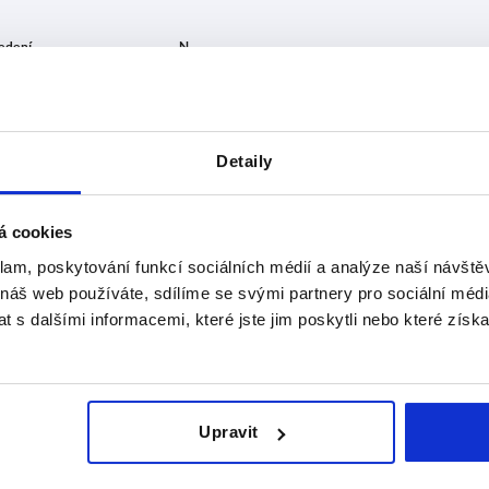
ovedení
N
8
Detaily
ZVĚTŠIT TABULKU
10
denně v pravidelných intervalech. O
1-3 Dní
mováni v posledním kroku před dokončením
á cookies
4-20 Dní
klam, poskytování funkcí sociálních médií a analýze naší návšt
 náš web používáte, sdílíme se svými partnery pro sociální média
 s dalšími informacemi, které jste jim poskytli nebo které získa
edení 2
Provedení
N
yp I
B
8
Upravit
yp B
B
8