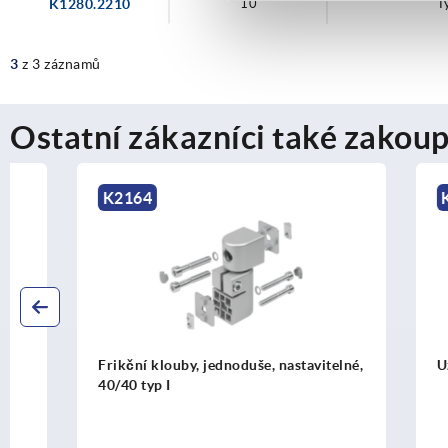
K1280.2210
10
T
3
z 3 záznamů
Ostatní zákazníci také zakoup
K2164
K1282
Frikční klouby, jednoduše, nastavitelné,
Uzemnění t
40/40 typ I