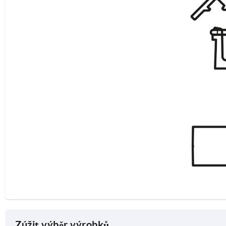
Zúžit výběr výrobků