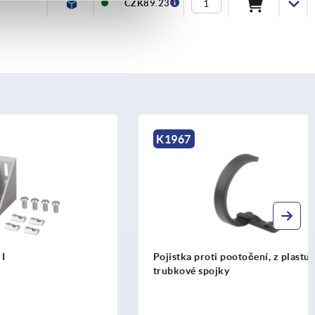
CZK89.23
K1967
Pojistka proti pootočení, z plastu, pro
trubkové spojky