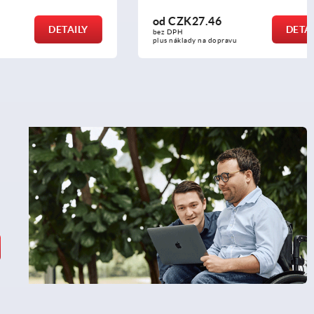
od
CZK27.46
DETAILY
DETAILY
bez DPH
plus náklady na dopravu