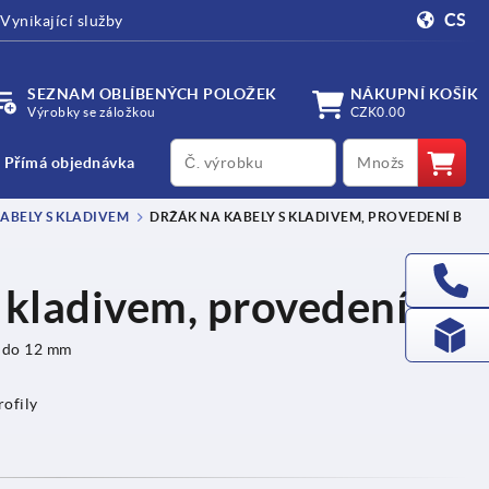
CS
Vynikající služby
SEZNAM OBLÍBENÝCH POLOŽEK
NÁKUPNÍ KOŠÍK
Výrobky se záložkou
CZK0.00
productCode
qty
Přímá objednávka
ABELY S KLADIVEM
DRŽÁK NA KABELY S KLADIVEM, PROVEDENÍ B
 kladivem, provedení B
u do 12 mm
ofily