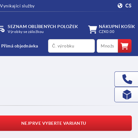
CS
Vynikající služby
SEZNAM OBLÍBENÝCH POLOŽEK
NÁKUPNÍ KOŠÍK
Výrobky se záložkou
CZK0.00
productCode
qty
Přímá objednávka
NEJPRVE VYBERTE VARIANTU