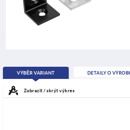
VÝBĚR VARIANT
DETAILY O VÝROB
CURRENT
TAB:
Zobrazit / skrýt výkres