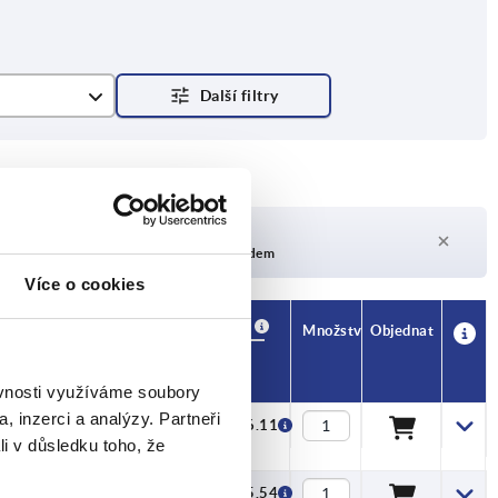
Doba dodání na vyžádání
V současné době není skladem
Více o cookies
Dostupnost
CAD
Množství
Objednat
BN
Cena
ěvnosti využíváme soubory
, inzerci a analýzy. Partneři
6
CZK106.11
li v důsledku toho, že
6
CZK115.54