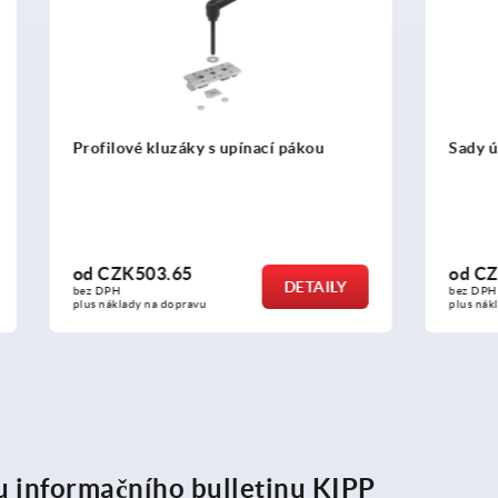
luzáky s upínací pákou
Sady úhelníků typ B
3.65
od
CZK117.83
DETAILY
bez DPH
a dopravu
plus náklady na dopravu
ru informačního bulletinu KIPP