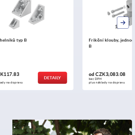
Frikční klouby, jednoduché, 45/45 typ
B
od
CZK3,083.08
DETAILY
DETAILY
bez DPH
plus náklady na dopravu