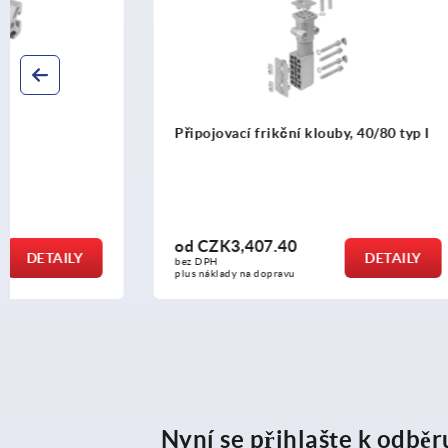
Připojovací frikční klouby, 40/80 typ I
Profilové k
od
CZK3,407.40
od
CZK50
DETAILY
bez DPH
bez DPH
plus náklady na dopravu
plus náklady n
Nyní se přihlašte k odbě