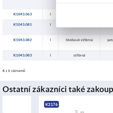
K1043.063
I
stříbrná
K1043.081
I
černá
pot
K1043.082
I
hliníkově stříbrná
pot
K1043.083
I
stříbrná
6
z 6 záznamů
Ostatní zákazníci také zakoup
K2176
K1806