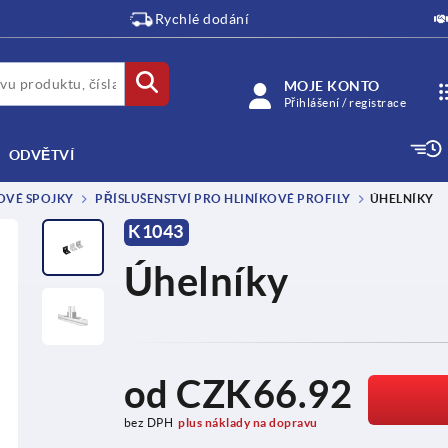
Rychlé dodání
MOJE KONTO
Přihlášení / registrace
ODVĚTVÍ
OVÉ SPOJKY
PŘÍSLUŠENSTVÍ PRO HLINÍKOVÉ PROFILY
ÚHELNÍKY
K1043
Úhelníky
od
CZK66.92
bez DPH
plus náklady na dopravu