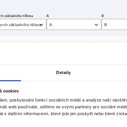
vrch základního tělesa
A
B
taženo práškovou hmotou
15
30
ZVĚTŠIT TABULKU
zinkovaný
20
40
denně v pravidelných intervalech. O
1-3 Dní
mováni v posledním kroku před dokončením
4-20 Dní
Detaily
h základního tělesa
A
B
D pro
L
T
á cookies
šroub
klam, poskytování funkcí sociálních médií a analýze naší návšt
 náš web používáte, sdílíme se svými partnery pro sociální média
aženo práškovou
15
30
M6
30
3
 s dalšími informacemi, které jste jim poskytli nebo které získa
hmotou
aženo práškovou
15
30
M6
30
3