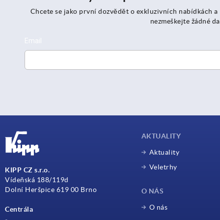
Chcete se jako první dozvědět o exkluzivních nabídkách a
nezmeškejte žádné da
AKTUALITY
Aktuality
Veletrhy
KIPP CZ s.r.o.
Vídeňská 188/119d
Dolní Heršpice 619 00 Brno
O NÁS
O nás
Centrála