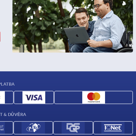
PLATBA
T & DŮVĚRA