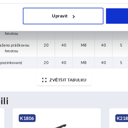
hmotou
Upravit
pozinkovaný
15
30
M6
30
3
aženo práškovou
20
40
M8
40
5
hmotou
aženo práškovou
20
40
M8
40
5
hmotou
pozinkovaný
20
40
M8
40
5
ZVĚTŠIT TABULKU
ili
K2186