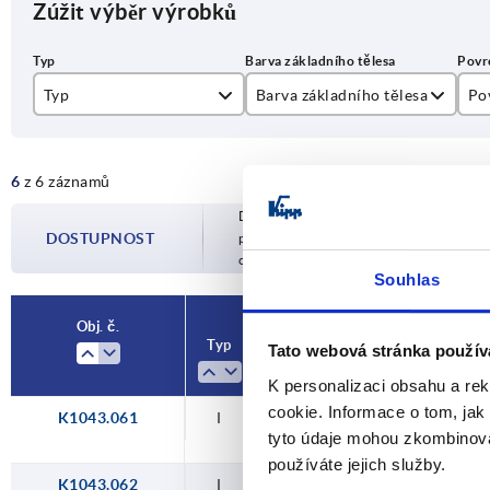
Zúžit výběr výrobků
Typ
Barva základního tělesa
Po
I
hliníkově stříbrná
po
6
z 6 záznamů
stříbrná
po
Dostupnost je aktualizována několikrát 
černá
DOSTUPNOST
potvrzeném datu odeslání budete infor
objednávky.
Souhlas
Obj. č.
Typ
Barva základního tělesa
Povrc
Tato webová stránka použív
K personalizaci obsahu a re
cookie. Informace o tom, jak
K1043.061
I
černá
pot
tyto údaje mohou zkombinovat
používáte jejich služby.
K1043.062
I
hliníkově stříbrná
pot