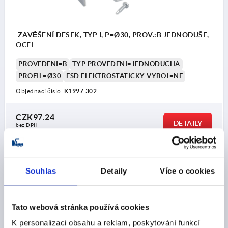
ZAVĚŠENÍ DESEK, TYP I, P=Ø30, PROV.:B JEDNODUŠE,
OCEL
PROVEDENÍ=B
TYP PROVEDENÍ=JEDNODUCHÁ
PROFIL=Ø30
ESD ELEKTROSTATICKÝ VÝBOJ=NE
Objednací číslo:
K1997.302
CZK97.24
DETAILY
bez DPH
plus náklady na dopravu
Souhlas
Detaily
Více o cookies
FORMS
DETAILY O VÝROBKU
Tato webová stránka používá cookies
K personalizaci obsahu a reklam, poskytování funkcí