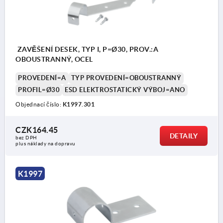
ZAVĚŠENÍ DESEK, TYP I, P=Ø30, PROV.:A
OBOUSTRANNÝ, OCEL
PROVEDENÍ=A
TYP PROVEDENÍ=OBOUSTRANNÝ
PROFIL=Ø30
ESD ELEKTROSTATICKÝ VÝBOJ=ANO
Objednací číslo:
K1997.301
CZK164.45
DETAILY
bez DPH
plus náklady na dopravu
K1997