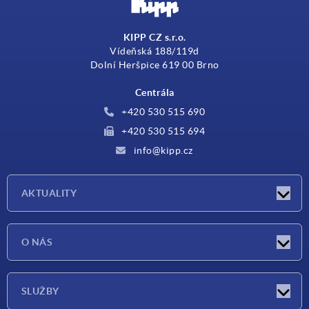
KIPP CZ s.r.o.
Vídeňská 188/119d
Dolní Heršpice 619 00 Brno
Centrála
+420 530 515 690
+420 530 515 694
info@kipp.cz
AKTUALITY
Aktuality
O NÁS
Veletrhy
O nás
SLUŽBY