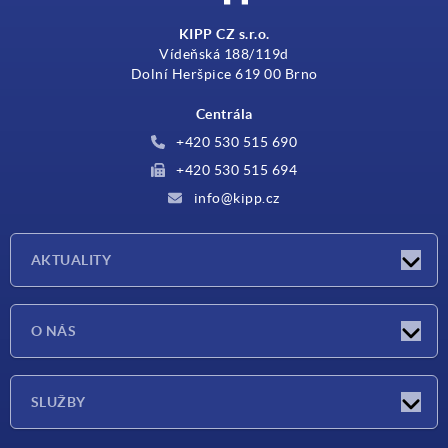
KIPP CZ s.r.o.
Vídeňská 188/119d
Dolní Heršpice 619 00 Brno
Centrála
+420 530 515 690
+420 530 515 694
info@kipp.cz
AKTUALITY
Aktuality
O NÁS
Veletrhy
O nás
SLUŽBY