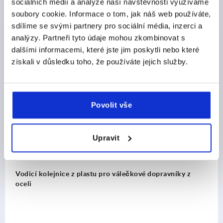
sociálních médií a analýze naší návštěvnosti využíváme
soubory cookie. Informace o tom, jak náš web používáte,
sdílíme se svými partnery pro sociální média, inzerci a
analýzy. Partneři tyto údaje mohou zkombinovat s
dalšími informacemi, které jste jim poskytli nebo které
Ostatní zákazníci také zakoupili
získali v důsledku toho, že používáte jejich služby.
K2005
Povolit vše
Upravit
 z plastu pro válečkové dopravníky z
Kluzné lišty Ø3