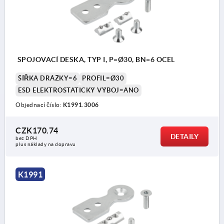
SPOJOVACÍ DESKA, TYP I, P=Ø30, BN=6 OCEL
ŠÍŘKA DRÁŽKY=6
PROFIL=Ø30
ESD ELEKTROSTATICKÝ VÝBOJ=ANO
Objednací číslo:
K1991.3006
CZK170.74
DETAILY
bez DPH
plus náklady na dopravu
K1991