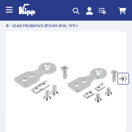
LEAN TRUBKOVÉ SPOJKY Ø30, TYP I