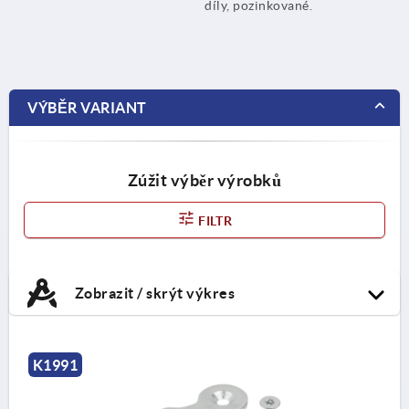
díly, pozinkované.
VÝBĚR VARIANT
Zúžit výběr výrobků
FILTR
Zobrazit / skrýt výkres
K1991