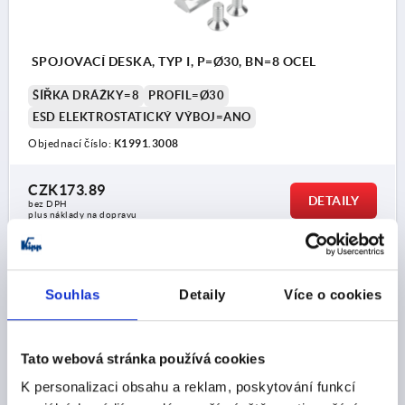
SPOJOVACÍ DESKA, TYP I, P=Ø30, BN=8 OCEL
ŠÍŘKA DRÁŽKY=8
PROFIL=Ø30
ESD ELEKTROSTATICKÝ VÝBOJ=ANO
Objednací číslo:
K1991.3008
CZK173.89
DETAILY
bez DPH
plus náklady na dopravu
DETAILY O VÝROBKU
Souhlas
Detaily
Více o cookies
CAD
Tato webová stránka používá cookies
K personalizaci obsahu a reklam, poskytování funkcí
STAŽENÍ