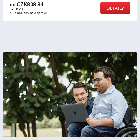
od
CZK86.94
DETAILY
bez DPH
vu
plus náklady na dop