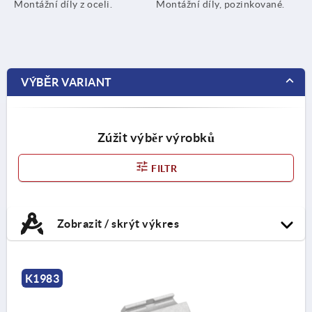
Montážní díly z oceli.
Montážní díly, pozinkované.
VÝBĚR VARIANT
Zúžit výběr výrobků
FILTR
Zobrazit / skrýt výkres
K1983