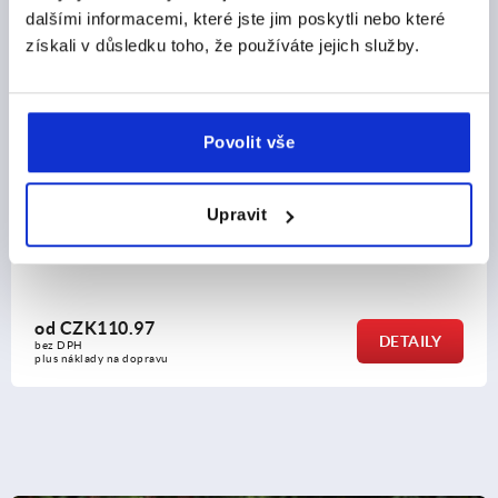
K1979
dalšími informacemi, které jste jim poskytli nebo které
získali v důsledku toho, že používáte jejich služby.
Povolit vše
 typ I
Profilové trubky z
Upravit
od
CZK498.21
DETAILY
bez DPH
plus náklady na dopravu