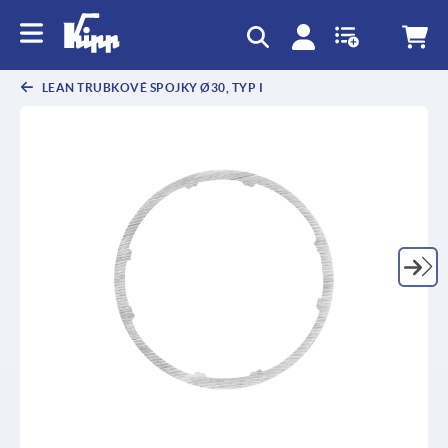
LEAN TRUBKOVÉ SPOJKY Ø30, TYP I