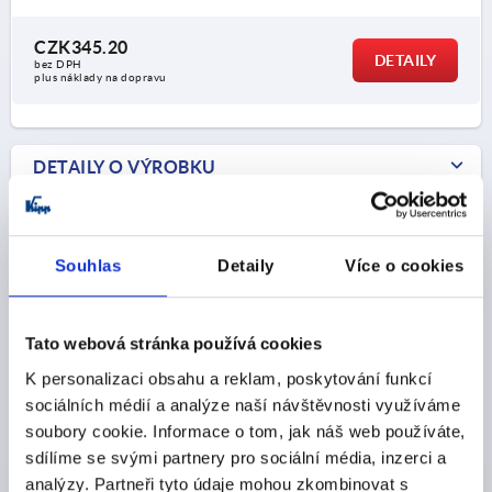
CZK345.20
DETAILY
bez DPH
plus náklady na dopravu
DETAILY O VÝROBKU
CAD
Souhlas
Detaily
Více o cookies
STAŽENÍ
Tato webová stránka používá cookies
K personalizaci obsahu a reklam, poskytování funkcí
sociálních médií a analýze naší návštěvnosti využíváme
soubory cookie. Informace o tom, jak náš web používáte,
Ostatní zákazníci také zakoupili
sdílíme se svými partnery pro sociální média, inzerci a
analýzy. Partneři tyto údaje mohou zkombinovat s