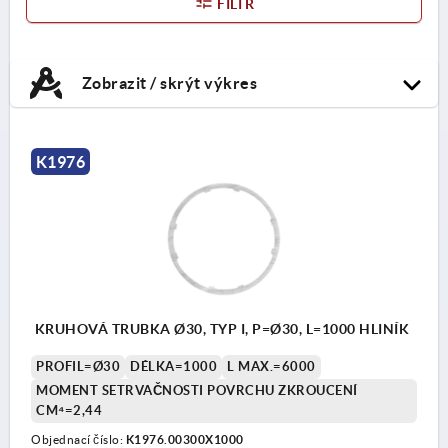
FILTR
Zobrazit / skrýt výkres
K1976
KRUHOVÁ TRUBKA Ø30, TYP I, P=Ø30, L=1000 HLINÍK
PROFIL=Ø30
DÉLKA=1000
L MAX.=6000
MOMENT SETRVAČNOSTI POVRCHU ZKROUCENÍ
CM⁴=2,44
Objednací číslo:
K1976.00300X1000