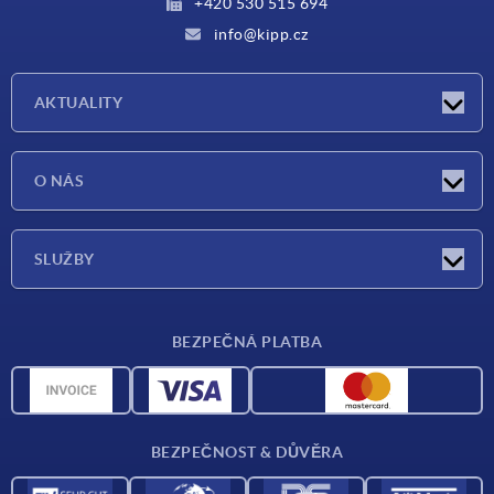
+420 530 515 694
info@kipp.cz
AKTUALITY
Aktuality
O NÁS
Veletrhy
O nás
SLUŽBY
Dodací podmínky
BEZPEČNÁ PLATBA
Přehled materiálů
CAD data
Kontakt
BEZPEČNOST & DŮVĚRA