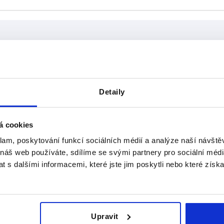
ly
A1
L1
Detaily
17
36
ZVĚTŠIT TABULKU
22
47
á cookies
denně v pravidelných intervalech. O
26
48
1-3 Dní
mováni v posledním kroku před dokončením
klam, poskytování funkcí sociálních médií a analýze naší návšt
4-20 Dní
 náš web používáte, sdílíme se svými partnery pro sociální média
 s dalšími informacemi, které jste jim poskytli nebo které získa
 čtyřhranné profily
A
A1
Upravit
 20 x 1,5
20
17