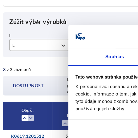
Zúžit výběr výrobků
L
Použitelné pro čtyřhranné profi
A
Souhlas
56
20 x 20 x 1,5
20
3
z 3 záznamů
73
25 x 25 x 1,5
25
Tato webová stránka použív
Dostupnost je aktualizována několikrát 
77
30 x 30 x 2
30
DOSTUPNOST
potvrzeném datu odeslání budete infor
K personalizaci obsahu a re
objednávky.
cookie. Informace o tom, jak
tyto údaje mohou zkombinovat
používáte jejich služby.
Obj. č.
L
Použitelné pro
K0619.1201512
56
20 x