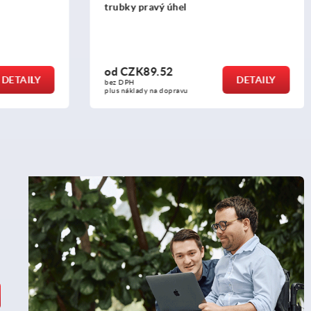
trubky hvězda
od
CZK206.21
DETAILY
DETAILY
bez DPH
plus náklady na dopravu