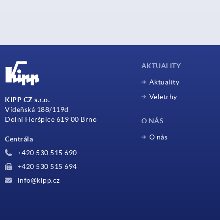
AKTUALITY
Aktuality
Veletrhy
KIPP CZ s.r.o.
Vídeňská 188/119d
Dolní Heršpice 619 00 Brno
O NÁS
O nás
Centrála
+420 530 515 690
+420 530 515 694
info@kipp.cz