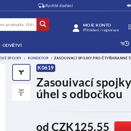
Rychlé dodání
MOJE KONTO
Přihlášení / registrace
ODVĚTVÍ
OVÉ SPOJKY
KONEKTOR
ZASOUIVACÍ SPOJKY PRO ČTYŘHRANNÉ 
K0619
Zasouivací spojky
úhel s odbočkou
od
CZK125.55