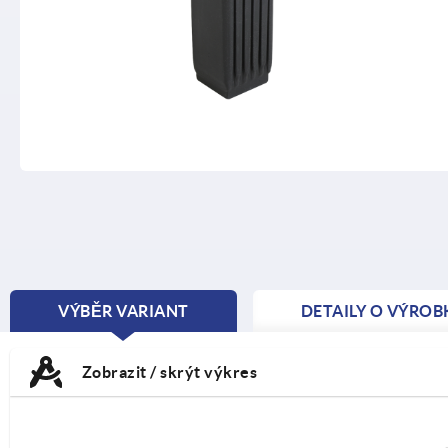
VÝBĚR VARIANT
DETAILY O VÝROB
CURRENT
TAB:
Zobrazit / skrýt výkres