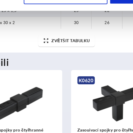
 25 x 1,5
25
22
x 30 x 2
30
26
ZVĚTŠIT TABULKU
ili
K0616
 spojky pro čtyřhranné
Zasouivací spojky pro čtyř