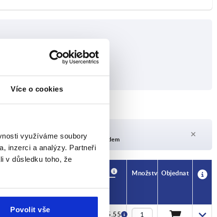
Více o cookies
Doba dodání na vyžádání
ěvnosti využíváme soubory
V současné době není skladem
, inzerci a analýzy. Partneři
li v důsledku toho, že
Dostupnost
CAD
Množství
Objednat
L1
Cena
Povolit vše
36
CZK125.55