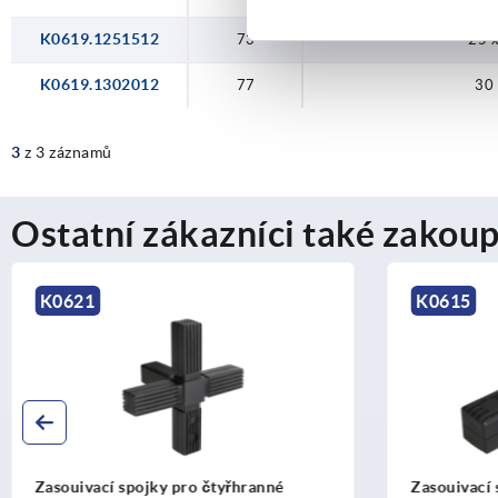
K0619.1251512
73
25 x
K0619.1302012
77
30 
3
z 3 záznamů
Ostatní zákazníci také zakoup
K0615
K0620
Zasouivací spojky pro čtyřhranné
Zasouivací