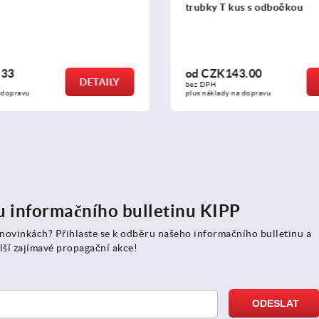
us s odbočkou
trubky pravý úhel
3.00
od
CZK89.52
DETAILY
bez DPH
a dopravu
plus náklady na dopravu
ru informačního bulletinu KIPP
 novinkách? Přihlaste se k odběru našeho informačního bulletinu a
lší zajímavé propagační akce!