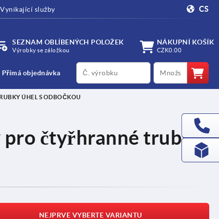
CS
Vynikající služby
SEZNAM OBLÍBENÝCH POLOŽEK
NÁKUPNÍ KOŠÍK
Výrobky se záložkou
CZK0.00
productCode
qty
Přímá objednávka
TRUBKY ÚHEL S ODBOČKOU
 pro čtyřhranné trubky
NEJPRVE VYBERTE VARIANTU