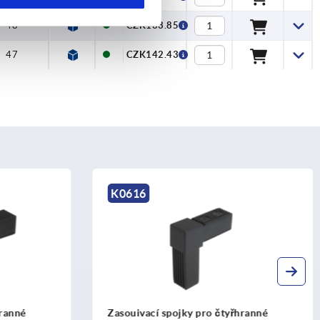
48
CZK133.85
47
CZK142.43
K0622
hranné
Zasouivací spojky pro čtyřhranné