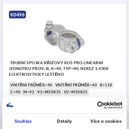
K0496
TRUBNÍ SPOJKA KŘÍŽOVÝ KUS PRO LINEÁRNÍ
JEDNOTKU PROV.:B, A=40, TYP=40, NEREZ 1.4308
ELEKTROLYTICKY LEŠTĚNO
VNITŘNÍ PRŮMĚR=40
VNITŘNÍ PRŮMĚR=40
B=118
C=40
M=42
V1=M10X35
V2=M10X35
Objednací číslo:
K0496.14040
CZK3,443.44
DETAILY
bez DPH
Souhlas
Detaily
Více o cookies
plus náklady na dopravu