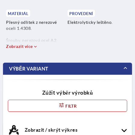
MATERIÁL
PROVEDENÍ
Přesný odlitek z nerezové
Elektrolyticky leštěno.
oceli 1.4308.
Šrouby, nerezová ocel A2.
Zobrazit více
VÝBĚR VARIANT
Zúžit výběr výrobků
FILTR
Zobrazit / skrýt výkres