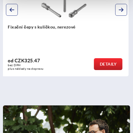
Fixační čepy s kuličkou s úchytem hřibovitého tvaru
nerezové oceli
od
CZK461.03
Y
DETAI
bez DPH
plus náklady na dopravu