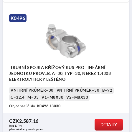
K0496
TRUBNÍ SPOJKA KŘÍŽOVÝ KUS PRO LINEÁRNÍ
JEDNOTKU PROV.:B, A=30, TYP=30, NEREZ 1.4308
ELEKTROLYTICKY LEŠTĚNO
VNITŘNÍ PRŮMĚR=30
VNITŘNÍ PRŮMĚR=30
B=92
C=32,4
M=33
V1=M8X30
V2=M8X30
Objednací číslo:
K0496.13030
CZK2,587.16
DETAILY
bez DPH
plus náklady na dopravu