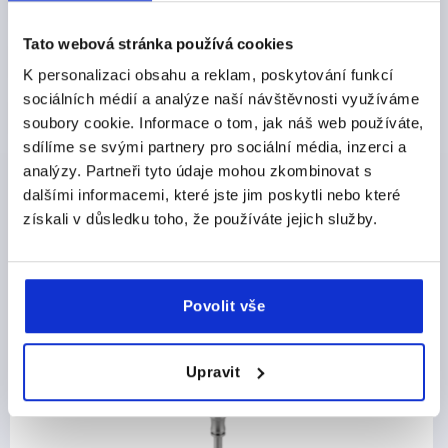
Tato webová stránka používá cookies
DETAILY O VÝROBKU
K personalizaci obsahu a reklam, poskytování funkcí
sociálních médií a analýze naší návštěvnosti využíváme
CAD
soubory cookie. Informace o tom, jak náš web používáte,
sdílíme se svými partnery pro sociální média, inzerci a
analýzy. Partneři tyto údaje mohou zkombinovat s
STAŽENÍ
dalšími informacemi, které jste jim poskytli nebo které
získali v důsledku toho, že používáte jejich služby.
Povolit vše
Ostatní zákazníci také zakoupili
NKY
NOV
Upravit
K0791