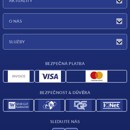
AKTUALITY
Aktuality
O NÁS
Veletrhy
O nás
SLUŽBY
Dodací podmínky
BEZPEČNÁ PLATBA
Přehled materiálů
CAD data
Kontakt
BEZPEČNOST & DŮVĚRA
SLEDUJTE NÁS