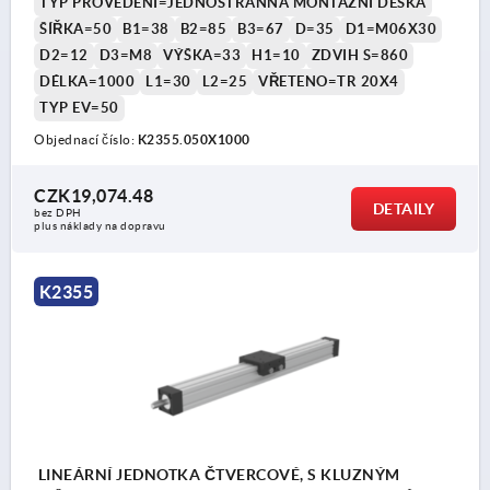
TYP PROVEDENÍ=JEDNOSTRANNÁ MONTÁŽNÍ DESKA
ŠÍŘKA=50
B1=38
B2=85
B3=67
D=35
D1=M06X30
D2=12
D3=M8
VÝŠKA=33
H1=10
ZDVIH S=860
DÉLKA=1000
L1=30
L2=25
VŘETENO=TR 20X4
TYP EV=50
Objednací číslo:
K2355.050X1000
CZK19,074.48
DETAILY
bez DPH
plus náklady na dopravu
K2355
LINEÁRNÍ JEDNOTKA ČTVERCOVÉ, S KLUZNÝM