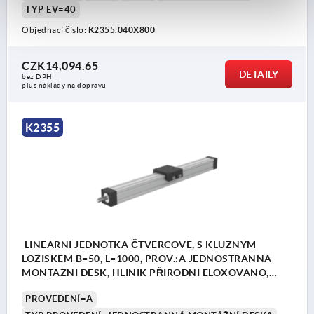
TYP EV=40
Objednací číslo:
K2355.040X800
CZK14,094.65
DETAILY
bez DPH
plus náklady na dopravu
K2355
LINEÁRNÍ JEDNOTKA ČTVERCOVÉ, S KLUZNÝM
LOŽISKEM B=50, L=1000, PROV.:A JEDNOSTRANNÁ
MONTÁŽNÍ DESK, HLINÍK PŘÍRODNÍ ELOXOVÁNO,
KOMP:HLINÍK ČERNÁ
PROVEDENÍ=A