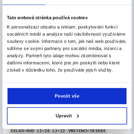
CZK12,342.04
DETAILY
bez DPH
plus náklady na dopravu
Tato webová stránka používá cookies
K personalizaci obsahu a reklam, poskytování funkcí
K2355
sociálních médií a analýze naší návštěvnosti využíváme
soubory cookie. Informace o tom, jak náš web používáte,
sdílíme se svými partnery pro sociální média, inzerci a
analýzy. Partneři tyto údaje mohou zkombinovat s
dalšími informacemi, které jste jim poskytli nebo které
získali v důsledku toho, že používáte jejich služby.
LINEÁRNÍ JEDNOTKA ČTVERCOVÉ, S KLUZNÝM
LOŽISKEM B=40, L=800, PROV.:A JEDNOSTRANNÁ
MONTÁŽNÍ DESK, HLINÍK PŘÍRODNÍ ELOXOVÁNO,
Povolit vše
KOMP:HLINÍK ČERNÁ
PROVEDENÍ=A
TYP PROVEDENÍ=JEDNOSTRANNÁ MONTÁŽNÍ DESKA
Upravit
ŠÍŘKA=40
B1=29
B2=68
B3=54
D=28
D1=M05X30
D2=10
D3=M6
VÝŠKA=26
H1=8
ZDVIH S=685
DÉLKA=800
L1=28
L2=22
VŘETENO=TR18X4