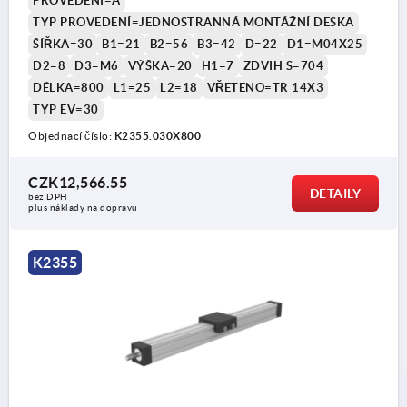
PROVEDENÍ=A
TYP PROVEDENÍ=JEDNOSTRANNÁ MONTÁŽNÍ DESKA
ŠÍŘKA=30
B1=21
B2=56
B3=42
D=22
D1=M04X25
D2=8
D3=M6
VÝŠKA=20
H1=7
ZDVIH S=704
DÉLKA=800
L1=25
L2=18
VŘETENO=TR 14X3
TYP EV=30
Objednací číslo:
K2355.030X800
CZK12,566.55
DETAILY
bez DPH
plus náklady na dopravu
K2355