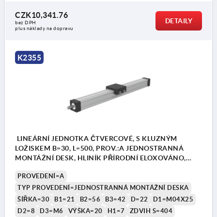
CZK10,341.76
DETAILY
bez DPH
plus náklady na dopravu
K2355
LINEÁRNÍ JEDNOTKA ČTVERCOVÉ, S KLUZNÝM
LOŽISKEM B=30, L=500, PROV.:A JEDNOSTRANNÁ
MONTÁŽNÍ DESK, HLINÍK PŘÍRODNÍ ELOXOVÁNO,
KOMP:HLINÍK ČERNÁ
PROVEDENÍ=A
TYP PROVEDENÍ=JEDNOSTRANNÁ MONTÁŽNÍ DESKA
ŠÍŘKA=30
B1=21
B2=56
B3=42
D=22
D1=M04X25
D2=8
D3=M6
VÝŠKA=20
H1=7
ZDVIH S=404