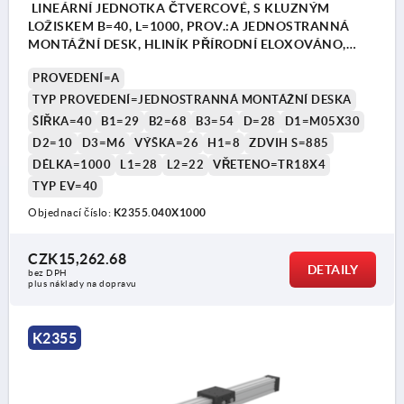
LINEÁRNÍ JEDNOTKA ČTVERCOVÉ, S KLUZNÝM
LOŽISKEM B=40, L=1000, PROV.:A JEDNOSTRANNÁ
MONTÁŽNÍ DESK, HLINÍK PŘÍRODNÍ ELOXOVÁNO,
KOMP:HLINÍK ČERNÁ
PROVEDENÍ=A
TYP PROVEDENÍ=JEDNOSTRANNÁ MONTÁŽNÍ DESKA
ŠÍŘKA=40
B1=29
B2=68
B3=54
D=28
D1=M05X30
D2=10
D3=M6
VÝŠKA=26
H1=8
ZDVIH S=885
DÉLKA=1000
L1=28
L2=22
VŘETENO=TR18X4
TYP EV=40
Objednací číslo:
K2355.040X1000
CZK15,262.68
DETAILY
bez DPH
plus náklady na dopravu
K2355