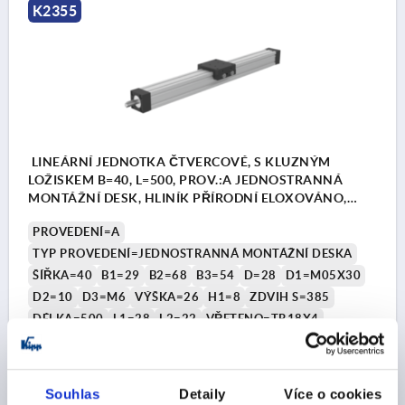
K2355
LINEÁRNÍ JEDNOTKA ČTVERCOVÉ, S KLUZNÝM
LOŽISKEM B=40, L=500, PROV.:A JEDNOSTRANNÁ
MONTÁŽNÍ DESK, HLINÍK PŘÍRODNÍ ELOXOVÁNO,
KOMP:HLINÍK ČERNÁ
PROVEDENÍ=A
TYP PROVEDENÍ=JEDNOSTRANNÁ MONTÁŽNÍ DESKA
ŠÍŘKA=40
B1=29
B2=68
B3=54
D=28
D1=M05X30
D2=10
D3=M6
VÝŠKA=26
H1=8
ZDVIH S=385
DÉLKA=500
L1=28
L2=22
VŘETENO=TR18X4
TYP EV=40
Objednací číslo:
K2355.040X500
Souhlas
Detaily
Více o cookies