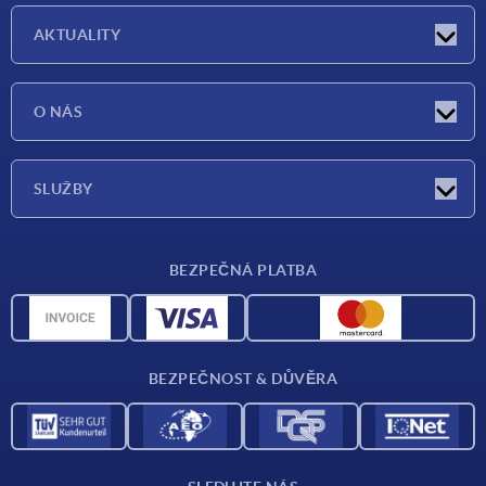
AKTUALITY
Aktuality
O NÁS
Veletrhy
O nás
SLUŽBY
Dodací podmínky
BEZPEČNÁ PLATBA
Přehled materiálů
CAD data
Kontakt
BEZPEČNOST & DŮVĚRA