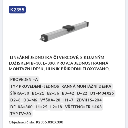
K2355
LINEÁRNÍ JEDNOTKA ČTVERCOVÉ, S KLUZNÝM
LOŽISKEM B=30, L=300, PROV.:A JEDNOSTRANNÁ
MONTÁŽNÍ DESK, HLINÍK PŘÍRODNÍ ELOXOVÁNO,
KOMP:HLINÍK ČERNÁ
PROVEDENÍ=A
TYP PROVEDENÍ=JEDNOSTRANNÁ MONTÁŽNÍ DESKA
ŠÍŘKA=30
B1=21
B2=56
B3=42
D=22
D1=M04X25
D2=8
D3=M6
VÝŠKA=20
H1=7
ZDVIH S=204
DÉLKA=300
L1=25
L2=18
VŘETENO=TR 14X3
TYP EV=30
Objednací číslo:
K2355.030X300