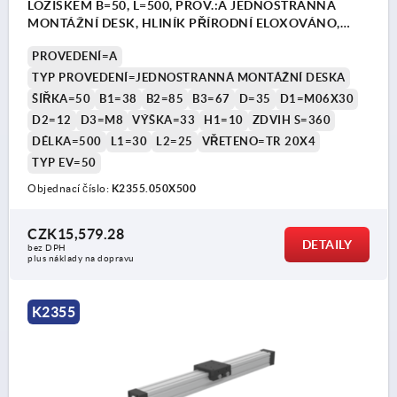
LOŽISKEM B=50, L=500, PROV.:A JEDNOSTRANNÁ
MONTÁŽNÍ DESK, HLINÍK PŘÍRODNÍ ELOXOVÁNO,
KOMP:HLINÍK ČERNÁ
PROVEDENÍ=A
TYP PROVEDENÍ=JEDNOSTRANNÁ MONTÁŽNÍ DESKA
ŠÍŘKA=50
B1=38
B2=85
B3=67
D=35
D1=M06X30
D2=12
D3=M8
VÝŠKA=33
H1=10
ZDVIH S=360
DÉLKA=500
L1=30
L2=25
VŘETENO=TR 20X4
TYP EV=50
Objednací číslo:
K2355.050X500
CZK15,579.28
DETAILY
bez DPH
plus náklady na dopravu
K2355