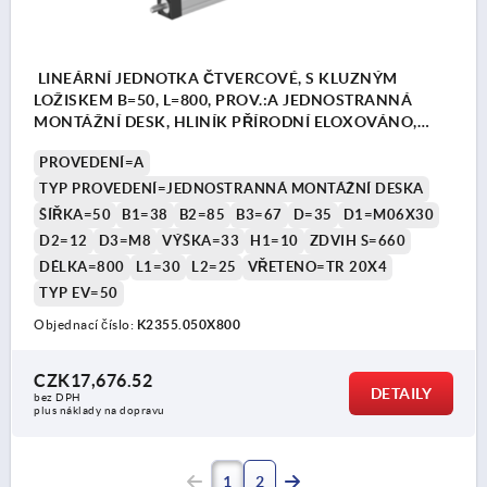
LINEÁRNÍ JEDNOTKA ČTVERCOVÉ, S KLUZNÝM
LOŽISKEM B=50, L=800, PROV.:A JEDNOSTRANNÁ
MONTÁŽNÍ DESK, HLINÍK PŘÍRODNÍ ELOXOVÁNO,
KOMP:HLINÍK ČERNÁ
PROVEDENÍ=A
TYP PROVEDENÍ=JEDNOSTRANNÁ MONTÁŽNÍ DESKA
ŠÍŘKA=50
B1=38
B2=85
B3=67
D=35
D1=M06X30
D2=12
D3=M8
VÝŠKA=33
H1=10
ZDVIH S=660
DÉLKA=800
L1=30
L2=25
VŘETENO=TR 20X4
TYP EV=50
Objednací číslo:
K2355.050X800
CZK17,676.52
DETAILY
bez DPH
plus náklady na dopravu
1
2