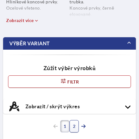
Hliníkové koncové prvky.
trubka.
Ocelové vřeteno.
Koncové prvky, černě
eloxované.
Zobrazit více
VÝBĚR VARIANT
Zúžit výběr výrobků
FILTR
Zobrazit / skrýt výkres
1
2