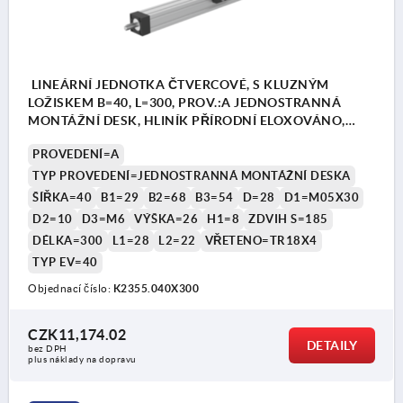
LINEÁRNÍ JEDNOTKA ČTVERCOVÉ, S KLUZNÝM
LOŽISKEM B=40, L=300, PROV.:A JEDNOSTRANNÁ
MONTÁŽNÍ DESK, HLINÍK PŘÍRODNÍ ELOXOVÁNO,
KOMP:HLINÍK ČERNÁ
PROVEDENÍ=A
TYP PROVEDENÍ=JEDNOSTRANNÁ MONTÁŽNÍ DESKA
ŠÍŘKA=40
B1=29
B2=68
B3=54
D=28
D1=M05X30
D2=10
D3=M6
VÝŠKA=26
H1=8
ZDVIH S=185
DÉLKA=300
L1=28
L2=22
VŘETENO=TR18X4
TYP EV=40
Objednací číslo:
K2355.040X300
CZK11,174.02
DETAILY
bez DPH
plus náklady na dopravu