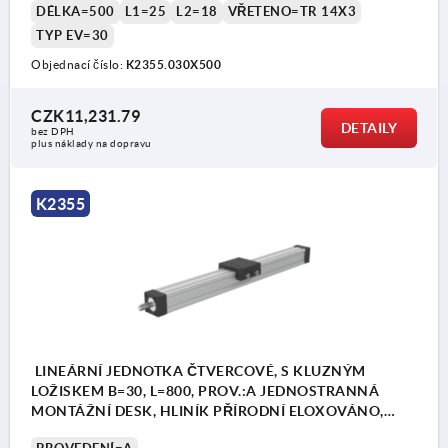
DÉLKA=500
L1=25
L2=18
VŘETENO=TR 14X3
TYP EV=30
Objednací číslo:
K2355.030X500
CZK11,231.79
DETAILY
bez DPH
plus náklady na dopravu
K2355
LINEÁRNÍ JEDNOTKA ČTVERCOVÉ, S KLUZNÝM
LOŽISKEM B=30, L=800, PROV.:A JEDNOSTRANNÁ
MONTÁŽNÍ DESK, HLINÍK PŘÍRODNÍ ELOXOVÁNO,
KOMP:HLINÍK ČERNÁ