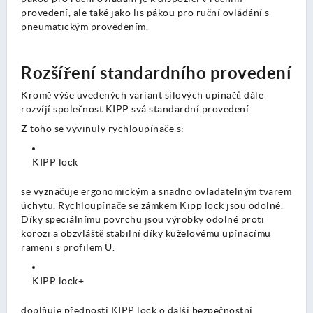
provedení, ale také jako lis pákou pro ruční ovládání s
pneumatickým provedením.
Rozšíření standardního provedení
Kromě výše uvedených variant silových upínačů dále
rozvíjí společnost KIPP svá standardní provedení.
Z toho se vyvinuly rychloupínače s:
KIPP lock
se vyznačuje ergonomickým a snadno ovladatelným tvarem
úchytu. Rychloupínače se zámkem Kipp lock jsou odolné.
Díky speciálnímu povrchu jsou výrobky odolné proti
korozi a obzvláště stabilní díky kuželovému upínacímu
rameni s profilem U.
KIPP lock+
doplňuje přednosti KIPP lock o další bezpečnostní