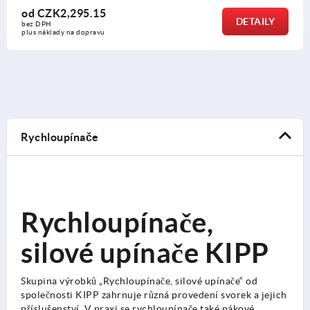
od
CZK2,295.15
DETAILY
bez DPH
plus náklady na dopravu
Rychloupínače
Rychloupínače,
silové upínače KIPP
Skupina výrobků „Rychloupínače, silové upínače“ od
společnosti KIPP zahrnuje různá provedení svorek a jejich
příslušenství. V praxi se rychloupínače také pákové