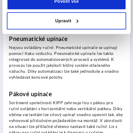
Povolit vše
Vyznačují se kompaktním designem. Silový účinek upínačů
s posuvnou tyčí je lineární. Kromě vysoké přídržné síly je
další výhodou upínačů s posuvnou tyčí jednoduchá a
Upravit
nenáročná manipulace.
Pneumatické upínače
Nejsou ovládány ručně. Pneumatické upínače se upínají
pomocí tlaku vzduchu. Pneumatické upínače lze takto
integrovat do automatizovaných procesů a systémů. K
provozu lze použít jakýkoli běžný systém stlačeného
vzduchu. Díky automatizaci lze také jednoduše a snadno
vyhledávat koncové polohy.
Pákové upínače
Sortiment společnosti KIPP zahrnuje lisy s pákou pro
ruční ovládání s horizontální nebo vertikální patkou. Díky
oběma variantám lze silový upínač snadno upevnit tak, aby
vyhovoval příslušným požadavkům na montáž. V závislosti
na situaci lze přítlačné vřeteno nastavit také ručně. Lis s
pákou pro ruční ovládání je k dispozici v ručním