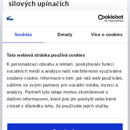
silových upínačích
Sortiment firmy KIPP zahrnuje různá provedení
rychloupínačů a rychloupínačů z oceli a nerezové oceli.
Sortiment zahrnuje také následující rychloupínače:
Horizontální a vertikální rychloupínače (H4)
Souhlas
Detaily
Více o cookies
Podle výchozí polohy ovládací páky lze rozlišovat
horizontální a vertikální rychloupínače. Zatímco u
horizontálních rychloupínačů je výchozí poloha ovládací
Tato webová stránka používá cookies
páky horizontální, u vertikálních rychloupínačů je výchozí
K personalizaci obsahu a reklam, poskytování funkcí
poloha vertikální.
sociálních médií a analýze naší návštěvnosti využíváme
Úchopový prvek obou rychloupínačů je vyroben z plastu.
soubory cookie. Informace o tom, jak náš web používáte,
Úchyt se snadno drží a je odolný proti oleji.
sdílíme se svými partnery pro sociální média, inzerci a
Upínací výška rychloupínače KIPP lze nastavit pomocí
analýzy. Partneři tyto údaje mohou zkombinovat s
přítlačného šroubu. Přítlačný šroub to zajišťuje plynulé
nastavení v rozsahu 35 mm s téměř konstantní upínací
dalšími informacemi, které jste jim poskytli nebo které
silou. Pomocí stavěcího šroubu umístěného pod pákou v
získali v důsledku toho, že používáte jejich služby.
kloubu lze nastavit sílu až do 2 500 N podle potřeby.
Upínač s posuvnou tyčí