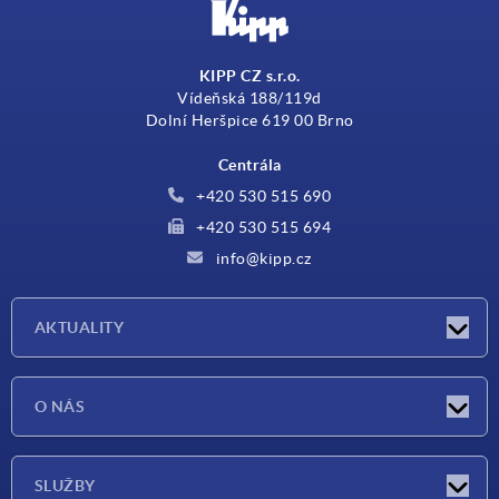
KIPP CZ s.r.o.
Vídeňská 188/119d
Dolní Heršpice 619 00 Brno
Centrála
+420 530 515 690
+420 530 515 694
info@kipp.cz
AKTUALITY
Aktuality
O NÁS
Veletrhy
O nás
SLUŽBY