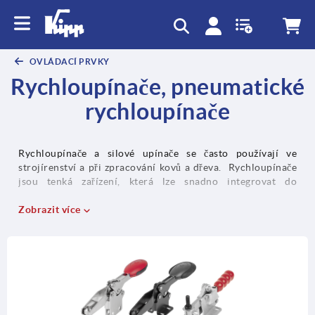
OVLÁDACÍ PRVKY
Rychloupínače, pneumatické
rychloupínače
Rychloupínače a silové upínače se často používají ve
strojírenství a při zpracování kovů a dřeva. Rychloupínače
jsou tenká zařízení, která lze snadno integrovat do
stísněných prostor a slouží jako montážní a přidržovací
zařízení. Třmenové a hákové upínače jsou naopak vhodné
Zobrazit více
zejména pro rychlé uzavření a upevňování vík a klapek.
Upínače s posuvnou tyčí se aretují v zavřené i otevřené
poloze. Pneumatické upínače jsou účinným řešením pro
rychlé upínání. Skupina výrobků různých upínačů doplňuje
příslušenství pro rychloupínače, které umožňuje výměnu
nebo doplnění jednotlivých komponent.