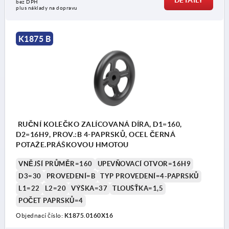
bez DPH
plus náklady na dopravu
K1875 B
RUČNÍ KOLEČKO ZALÍCOVANÁ DÍRA, D1=160,
D2=16H9, PROV.:B 4-PAPRSKŮ, OCEL ČERNÁ
POTAŽE.PRÁŠKOVOU HMOTOU
VNĚJŠÍ PRŮMĚR=160
UPEVŇOVACÍ OTVOR=16H9
D3=30
PROVEDENÍ=B
TYP PROVEDENÍ=4-PAPRSKŮ
L1=22
L2=20
VÝŠKA=37
TLOUŠŤKA=1,5
POČET PAPRSKŮ=4
Objednací číslo:
K1875.0160X16