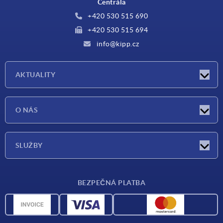
Centrála
+420 530 515 690
+420 530 515 694
info@kipp.cz
AKTUALITY
Aktuality
O NÁS
Veletrhy
O nás
SLUŽBY
Dodací podmínky
BEZPEČNÁ PLATBA
Přehled materiálů
CAD data
Kontakt