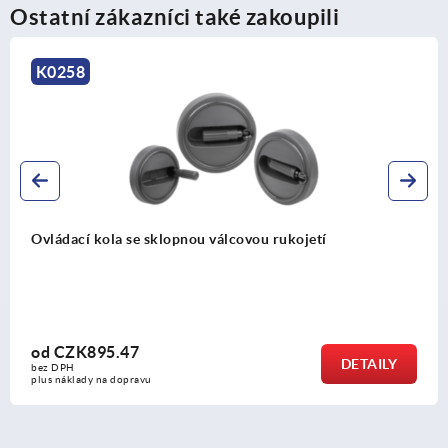
Ostatní zákazníci také zakoupili
K1876
Paprsková kola z nerezového plechu, otočná 
úchytem
od
CZK1,225.51
DETAILY
bez DPH
plus náklady na dopravu