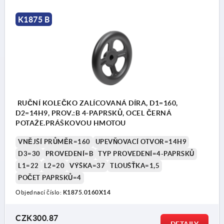
K1875 B
RUČNÍ KOLEČKO ZALÍCOVANÁ DÍRA, D1=160,
D2=14H9, PROV.:B 4-PAPRSKŮ, OCEL ČERNÁ
POTAŽE.PRÁŠKOVOU HMOTOU
VNĚJŠÍ PRŮMĚR=160
UPEVŇOVACÍ OTVOR=14H9
D3=30
PROVEDENÍ=B
TYP PROVEDENÍ=4-PAPRSKŮ
L1=22
L2=20
VÝŠKA=37
TLOUŠŤKA=1,5
POČET PAPRSKŮ=4
Objednací číslo:
K1875.0160X14
CZK300.87
DETAILY