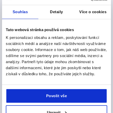
Objednací číslo:
K1875.0200X18
Souhlas
Detaily
Více o cookies
CZK445.02
DETAILY
bez DPH
plus náklady na dopravu
Tato webová stránka používá cookies
K personalizaci obsahu a reklam, poskytování funkcí
K1875 B
sociálních médií a analýze naší návštěvnosti využíváme
soubory cookie. Informace o tom, jak náš web používáte,
sdílíme se svými partnery pro sociální média, inzerci a
analýzy. Partneři tyto údaje mohou zkombinovat s
dalšími informacemi, které jste jim poskytli nebo které
získali v důsledku toho, že používáte jejich služby.
RUČNÍ KOLEČKO ZALÍCOVANÁ DÍRA, D1=200,
D2=22H9, PROV.:B 4-PAPRSKŮ, OCEL ČERNÁ
POTAŽE.PRÁŠKOVOU HMOTOU
Povolit vše
VNĚJŠÍ PRŮMĚR=200
UPEVŇOVACÍ OTVOR=22H9
D3=40
PROVEDENÍ=B
TYP PROVEDENÍ=4-PAPRSKŮ
L1=22
L2=24
VÝŠKA=46
TLOUŠŤKA=2
Upravit