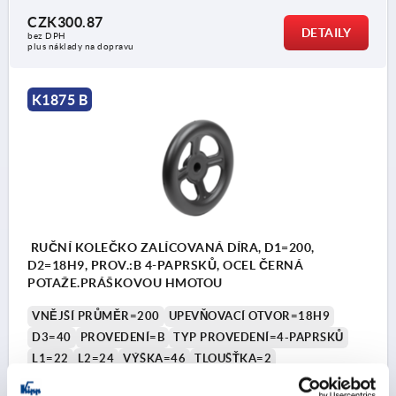
CZK300.87
DETAILY
bez DPH
plus náklady na dopravu
K1875 B
RUČNÍ KOLEČKO ZALÍCOVANÁ DÍRA, D1=200,
D2=18H9, PROV.:B 4-PAPRSKŮ, OCEL ČERNÁ
POTAŽE.PRÁŠKOVOU HMOTOU
VNĚJŠÍ PRŮMĚR=200
UPEVŇOVACÍ OTVOR=18H9
D3=40
PROVEDENÍ=B
TYP PROVEDENÍ=4-PAPRSKŮ
L1=22
L2=24
VÝŠKA=46
TLOUŠŤKA=2
POČET PAPRSKŮ=4