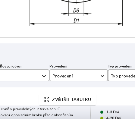
Provedení
Typ provede
C
lícovaný ot
ZVĚTŠIT TABULKU
denně v pravidelných intervalech. O
1-3 Dní
mováni v posledním kroku před dokončením
4-20 Dní