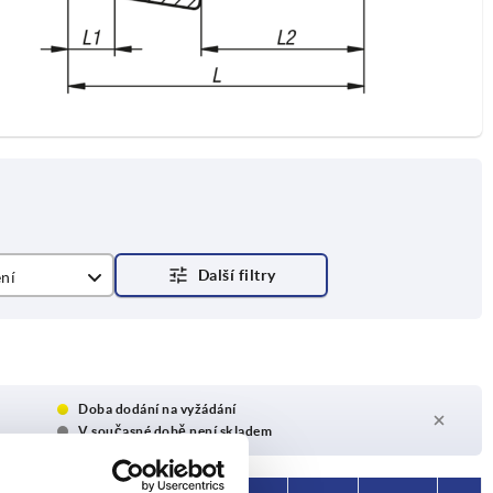
ní
vor s drážkou
Doba dodání na vyžádání
V současné době není skladem