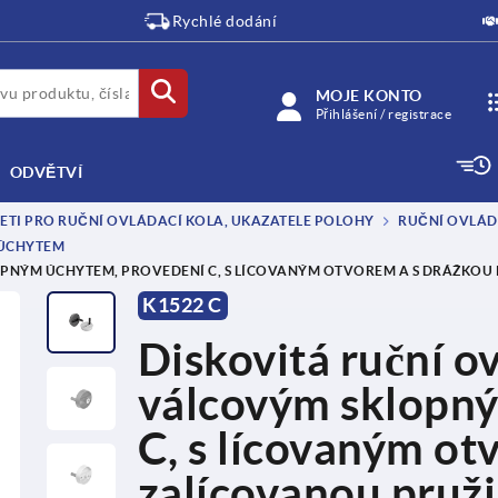
Rychlé dodání
MOJE KONTO
Přihlášení / registrace
ODVĚTVÍ
JETI PRO RUČNÍ OVLÁDACÍ KOLA, UKAZATELE POLOHY
RUČNÍ OVLÁD
 ÚCHYTEM
LOPNÝM ÚCHYTEM, PROVEDENÍ C, S LÍCOVANÝM OTVOREM A S DRÁŽKO
K1522 C
Diskovitá ruční ov
válcovým sklopný
C, s lícovaným ot
zalícovanou pruž