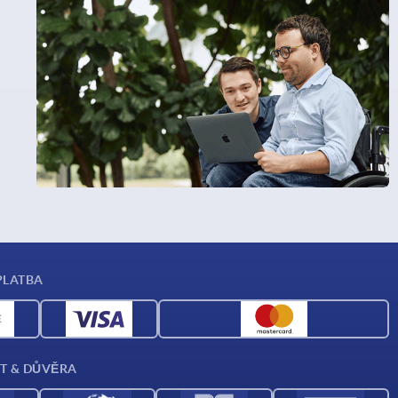
PLATBA
T & DŮVĚRA