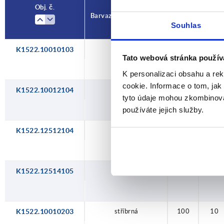
Obj. č.
Obj. č.
Barva základního tělesa
Barva základního tělesa
D1
D1
D2
D2
Souhlas
K1522.10010103
stříbrná
stříbrná
stříbrná
stříbrná
černá
černá
černá
černá
černá
100
100
125
125
100
100
125
125
100
10
12
12
14
10
12
12
14
10
Tato webová stránka použív
K personalizaci obsahu a re
cookie. Informace o tom, jak
K1522.10012104
černá
100
12
tyto údaje mohou zkombinovat
používáte jejich služby.
K1522.12512104
černá
125
12
K1522.12514105
černá
125
14
K1522.10010203
stříbrná
100
10