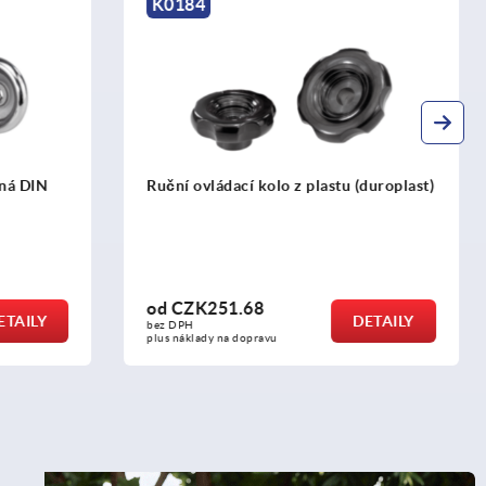
K0259
 (duroplast)
Ovládací kola s bezpečnostní
samosklopnou válcovou rukojetí
od
CZK1,259.83
DETAILY
DETAILY
bez DPH
plus náklady na dopravu