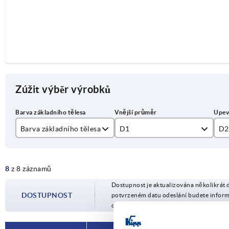
Zúžit výběr výrobků
Barva základního tělesa
D1
D2
stříbrná
100
10
8
z 8 záznamů
černá
125
12
Dostupnost je aktualizována několikrát 
14
DOSTUPNOST
potvrzeném datu odeslání budete infor
objednávky.