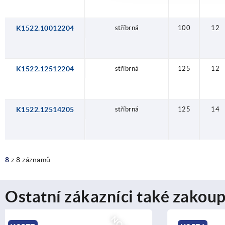
K1522.10012204
stříbrná
100
12
K1522.12512204
stříbrná
125
12
K1522.12514205
stříbrná
125
14
8
z 8 záznamů
Ostatní zákazníci také zakoup