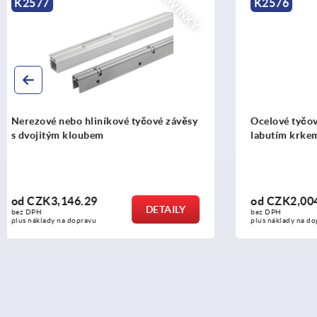
NOVINKY
K2576
K0163
Ocelové tyčové závěsy, vnitřní, s
Diskovitá o
labutím krkem a úhlem rozevření 120°
950 z hliní
od
CZK2,004.57
od
CZK25
DETAILY
bez DPH
bez DPH
plus náklady na dopravu
plus náklady n