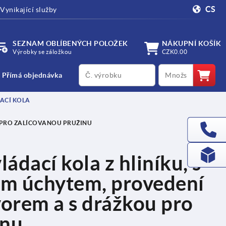
CS
Vynikající služby
SEZNAM OBLÍBENÝCH POLOŽEK
NÁKUPNÍ KOŠÍK
Výrobky se záložkou
CZK0.00
productCode
qty
Přímá objednávka
ACÍ KOLA
U PRO ZALÍCOVANOU PRUŽINU
ládací kola z hliníku, s
m úchytem, provedení
vorem a s drážkou pro
inu