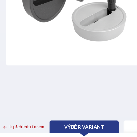
k přehledu forem
VÝBĚR VARIANT
CURRENT
CURRENT