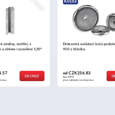
K0184
vládací kola podobná DIN
Ruční ovládací kolo z plastu
ku
6.83
od
CZK251.68
DETAILY
bez DPH
a dopravu
plus náklady na dopravu