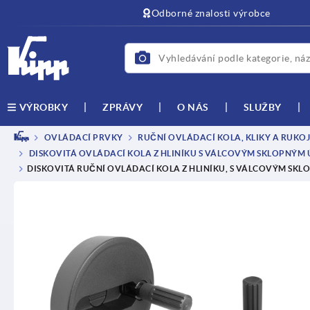
Odborné znalosti výrobce
ZPRÁVY
O NÁS
SLUŽBY
VÝROBKY
OVLÁDACÍ PRVKY
RUČNÍ OVLÁDACÍ KOLA, KLIKY A RUKO
DISKOVITÁ OVLÁDACÍ KOLA Z HLINÍKU S VÁLCOVÝM SKLOPNÝM
DISKOVITÁ RUČNÍ OVLÁDACÍ KOLA Z HLINÍKU, S VÁLCOVÝM SK