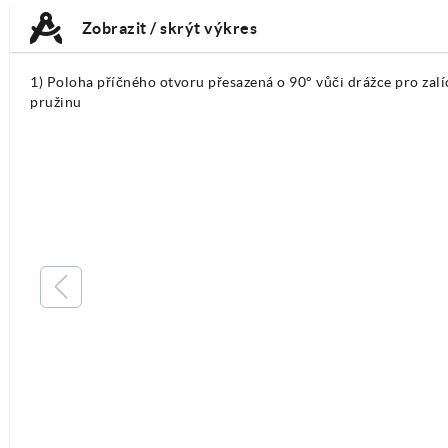
TAB:
TAB:
Zobrazit / skrýt výkres
1) Poloha příčného otvoru přesazená o 90° vůči drážce pro zal
pružinu