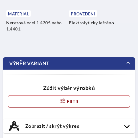
MATERIÁL
PROVEDENÍ
Nerezová ocel 1.4305 nebo
Elektrolyticky leštěno.
1.4401.
VÝBĚR VARIANT
Zúžit výběr výrobků
FILTR
Zobrazit / skrýt výkres