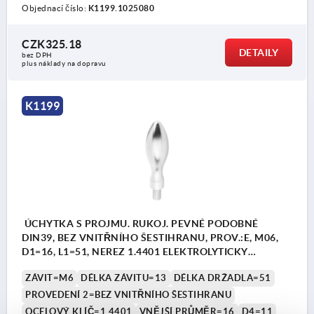
Objednací číslo:
K1199.1025080
CZK325.18
DETAILY
bez DPH
plus náklady na dopravu
K1199
ÚCHYTKA S PROJMU. RUKOJ. PEVNÉ PODOBNÉ
DIN39, BEZ VNITŘNÍHO ŠESTIHRANU, PROV.:E, M06,
D1=16, L1=51, NEREZ 1.4401 ELEKTROLYTICKY
LEŠTĚNO, KOMP:NEREZ
ZÁVIT=M6
DÉLKA ZÁVITU=13
DÉLKA DRŽADLA=51
PROVEDENÍ 2=BEZ VNITŘNÍHO ŠESTIHRANU
OCELOVÝ KLÍČ=1.4401
VNĚJŠÍ PRŮMĚR=16
D4=11