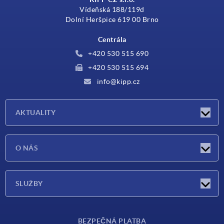
Vídeňská 188/119d
Dolní Heršpice 619 00 Brno
Centrála
+420 530 515 690
+420 530 515 694
info@kipp.cz
AKTUALITY
Aktuality
O NÁS
Veletrhy
O nás
SLUŽBY
Dodací podmínky
BEZPEČNÁ PLATBA