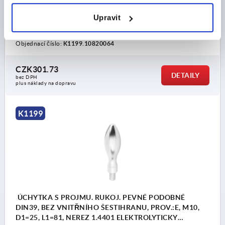
PROVEDENÍ 2=BEZ VNITŘNÍHO ŠESTIHRANU
OCELOVÝ KLÍČ=1.4401
VNĚJŠÍ PRŮMĚR=21
D4=14
Upravit
L3=8,75
Objednací číslo:
K1199.10820064
CZK301.73
DETAILY
bez DPH
plus náklady na dopravu
K1199
ÚCHYTKA S PROJMU. RUKOJ. PEVNÉ PODOBNÉ
DIN39, BEZ VNITŘNÍHO ŠESTIHRANU, PROV.:E, M10,
D1=25, L1=81, NEREZ 1.4401 ELEKTROLYTICKY