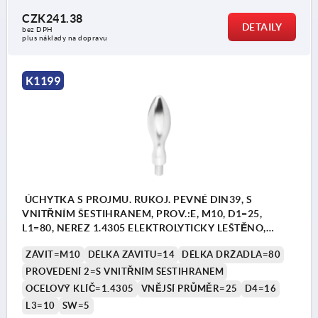
CZK241.38
DETAILY
bez DPH
plus náklady na dopravu
K1199
ÚCHYTKA S PROJMU. RUKOJ. PEVNÉ DIN39, S
VNITŘNÍM ŠESTIHRANEM, PROV.:E, M10, D1=25,
L1=80, NEREZ 1.4305 ELEKTROLYTICKY LEŠTĚNO,
KOMP:NEREZ
ZÁVIT=M10
DÉLKA ZÁVITU=14
DÉLKA DRŽADLA=80
PROVEDENÍ 2=S VNITŘNÍM ŠESTIHRANEM
OCELOVÝ KLÍČ=1.4305
VNĚJŠÍ PRŮMĚR=25
D4=16
L3=10
SW=5