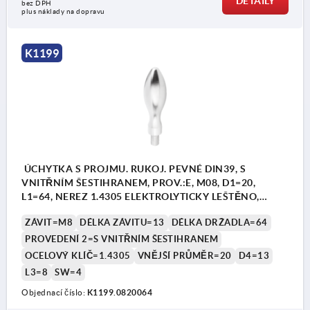
DETAILY
bez DPH
plus náklady na dopravu
K1199
ÚCHYTKA S PROJMU. RUKOJ. PEVNÉ DIN39, S
VNITŘNÍM ŠESTIHRANEM, PROV.:E, M08, D1=20,
L1=64, NEREZ 1.4305 ELEKTROLYTICKY LEŠTĚNO,
KOMP:NEREZ
ZÁVIT=M8
DÉLKA ZÁVITU=13
DÉLKA DRŽADLA=64
PROVEDENÍ 2=S VNITŘNÍM ŠESTIHRANEM
OCELOVÝ KLÍČ=1.4305
VNĚJŠÍ PRŮMĚR=20
D4=13
L3=8
SW=4
Objednací číslo:
K1199.0820064