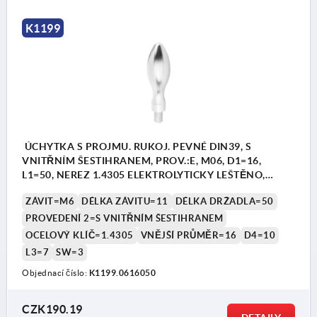
K1199
ÚCHYTKA S PROJMU. RUKOJ. PEVNÉ DIN39, S
VNITŘNÍM ŠESTIHRANEM, PROV.:E, M06, D1=16,
L1=50, NEREZ 1.4305 ELEKTROLYTICKY LEŠTĚNO,
KOMP:NEREZ
ZÁVIT=M6
DÉLKA ZÁVITU=11
DÉLKA DRŽADLA=50
PROVEDENÍ 2=S VNITŘNÍM ŠESTIHRANEM
OCELOVÝ KLÍČ=1.4305
VNĚJŠÍ PRŮMĚR=16
D4=10
L3=7
SW=3
Objednací číslo:
K1199.0616050
CZK190.19