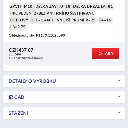
LEŠTĚNO, KOMP:NEREZ
ZÁVIT=M10
DÉLKA ZÁVITU=18
DÉLKA DRŽADLA=81
PROVEDENÍ 2=BEZ VNITŘNÍHO ŠESTIHRANU
OCELOVÝ KLÍČ=1.4401
VNĚJŠÍ PRŮMĚR=25
D4=16
L3=9,75
Objednací číslo:
K1199.11025080
CZK437.87
DETAILY
bez DPH
plus náklady na dopravu
DETAILY O VÝROBKU
CAD
STAŽENÍ