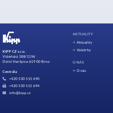
AKTUALITY
Aktuality
Veletrhy
KIPP CZ s.r.o.
Vídeňská 188/119d
Dolní Heršpice 619 00 Brno
O NÁS
O nás
Centrála
+420 530 515 690
+420 530 515 694
info@kipp.cz