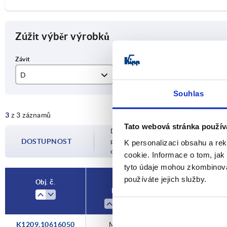
Zúžit výběr výrobků
D
L
L1
Souhlas
M6
13
56
3
z 3 záznamů
M8
14
72
Tato webová stránka použív
Dostupnost je aktualizována několikrát 
M10
16
86
DOSTUPNOST
potvrzeném datu odeslání budete infor
K personalizaci obsahu a re
objednávky.
cookie. Informace o tom, jak
tyto údaje mohou zkombinovat
používáte jejich služby.
Obj. č.
D
L
K1209.10616050
M6
13