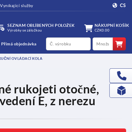
CS
Vynikající služby
SEZNAM OBLÍBENÝCH POLOŽEK
NÁKUPNÍ KOŠÍK
Výrobky se záložkou
CZK0.00
productCode
qty
Přímá objednávka
RUČNÍ OVLÁDACÍ KOLA
é rukojeti otočné,
vedení E, z nerezu