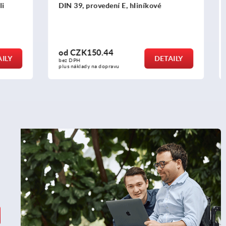
ové
samosklopné
od
CZK806.23
DETAILY
DETAILY
bez DPH
plus náklady na dopravu