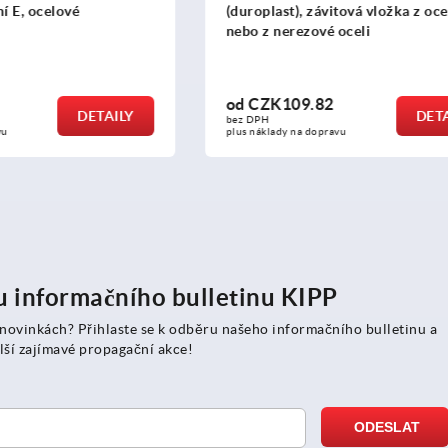
 závitová vložka z oceli
DIN 39, provedení E, hliník
zové oceli
9.82
od
CZK150.44
DETAILY
bez DPH
a dopravu
plus náklady na dopravu
ru informačního bulletinu KIPP
 novinkách? Přihlaste se k odběru našeho informačního bulletinu a
lší zajímavé propagační akce!