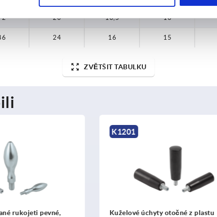
72
20
13,5
13
86
24
16
15
ZVĚTŠIT TABULKU
ili
K0167
hyty otočné z plastu
Projmutě tvarované rukojet