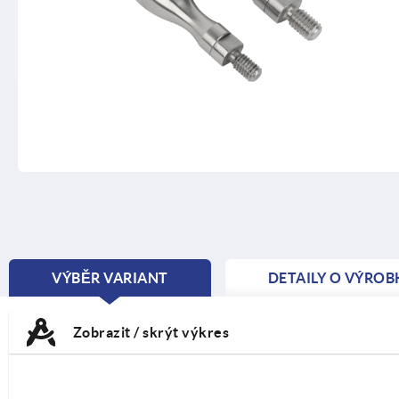
VÝBĚR VARIANT
DETAILY O VÝROB
CURRENT
TAB:
Zobrazit / skrýt výkres