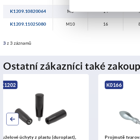
K1209.10820064
M8
14
K1209.11025080
M10
16
3
z 3 záznamů
Ostatní zákazníci také zakoup
K0166
K1201
Projmutě tvarované rukojeti pevné,
Kuželové úc