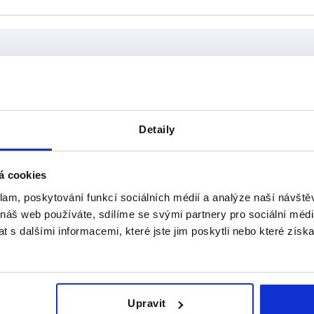
D1
D4
Detaily
16
11
ZVĚTŠIT TABULKU
20
13,5
á cookies
denně v pravidelných intervalech. O
24
16
1-3 Dní
mováni v posledním kroku před dokončením
klam, poskytování funkcí sociálních médií a analýze naší návšt
4-20 Dní
 náš web používáte, sdílíme se svými partnery pro sociální média
 s dalšími informacemi, které jste jim poskytli nebo které získa
L1
D1
D4
L3
Upravit
56
16
11
11