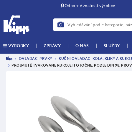
Odborné znalosti výrobce
ZPRÁVY
O NÁS
SLUŽBY
VÝROBKY
OVLÁDACÍ PRVKY
RUČNÍ OVLÁDACÍ KOLA, KLIKY A RUKO
PROJMUTĚ TVAROVANÉ RUKOJETI OTOČNÉ, PODLE DIN 98, PROVE