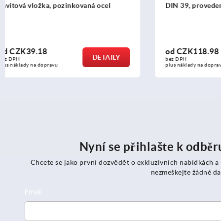
DIN 39, provedení E, ocelové
(duroplast),
nebo z nere
od
CZK118.98
od
CZK10
DETAILY
bez DPH
bez DPH
plus náklady na dopravu
plus náklady n
Nyní se přihlašte k odbě
Chcete se jako první dozvědět o exkluzivních nabídkách a
nezmeškejte žádné da