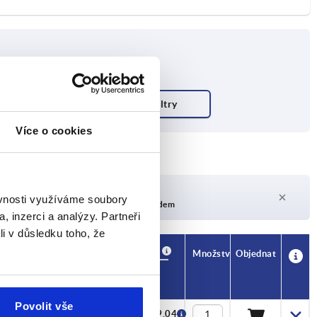
Více o cookies
Doba dodání na vyžádání
ěvnosti využíváme soubory
V současné době není skladem
, inzerci a analýzy. Partneři
li v důsledku toho, že
Dostupnost
CAD
Množství
Objednat
SW
Cena
Povolit vše
8
CZK469.04