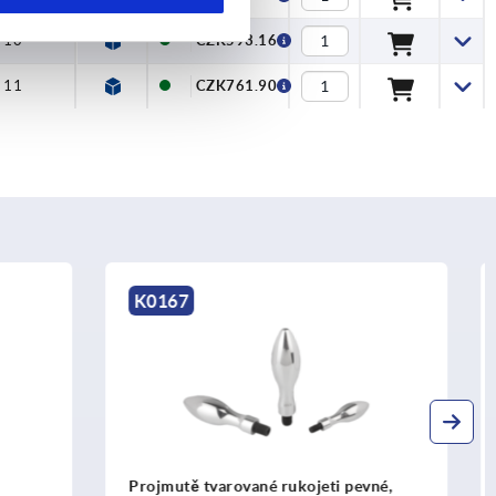
10
CZK593.16
11
CZK761.90
K1470
i pevné,
Bezpečnostní válcové úchyty, plastové