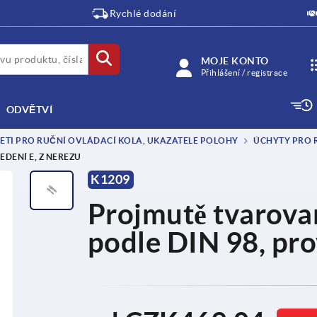
Rychlé dodání
MOJE KONTO
Přihlášení / registrace
ODVĚTVÍ
JETI PRO RUČNÍ OVLÁDACÍ KOLA, UKAZATELE POLOHY
ÚCHYTY PRO 
DENÍ E, Z NEREZU
K1209
Projmutě tvarovan
podle DIN 98, pro