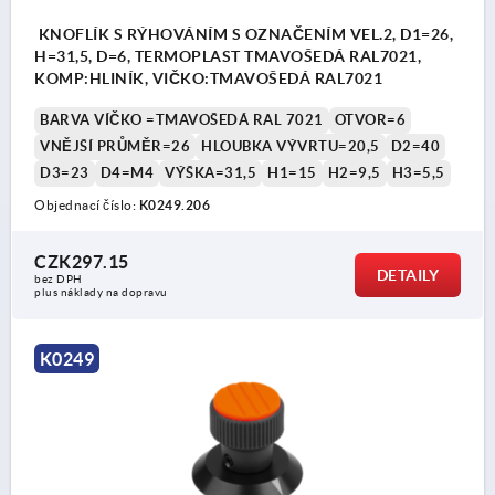
KNOFLÍK S RÝHOVÁNÍM S OZNAČENÍM VEL.2, D1=26,
H=31,5, D=6, TERMOPLAST TMAVOŠEDÁ RAL7021,
KOMP:HLINÍK, VIČKO:TMAVOŠEDÁ RAL7021
BARVA VÍČKO =TMAVOŠEDÁ RAL 7021
OTVOR=6
VNĚJŠÍ PRŮMĚR=26
HLOUBKA VÝVRTU=20,5
D2=40
D3=23
D4=M4
VÝŠKA=31,5
H1=15
H2=9,5
H3=5,5
Objednací číslo:
K0249.206
CZK297.15
DETAILY
bez DPH
plus náklady na dopravu
K0249