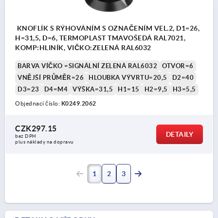
KNOFLÍK S RÝHOVÁNÍM S OZNAČENÍM VEL.2, D1=26,
H=31,5, D=6, TERMOPLAST TMAVOŠEDÁ RAL7021,
KOMP:HLINÍK, VIČKO:ZELENÁ RAL6032
BARVA VÍČKO =SIGNÁLNÍ ZELENÁ RAL6032
OTVOR=6
VNĚJŠÍ PRŮMĚR=26
HLOUBKA VÝVRTU=20,5
D2=40
D3=23
D4=M4
VÝŠKA=31,5
H1=15
H2=9,5
H3=5,5
Objednací číslo:
K0249.2062
CZK297.15
DETAILY
bez DPH
plus náklady na dopravu
1
2
3