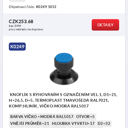
Objednací číslo:
K0249.1052
CZK253.68
DETAILY
bez DPH
plus náklady na dopravu
K0249
KNOFLÍK S RÝHOVÁNÍM S OZNAČENÍM VEL.1, D1=21,
H=26,5, D=5, TERMOPLAST TMAVOŠEDÁ RAL7021,
KOMP:HLINÍK, VIČKO:MODRÁ RAL5017
BARVA VÍČKO =MODRÁ RAL5017
OTVOR=5
VNĚJŠÍ PRŮMĚR=21
HLOUBKA VÝVRTU=17
D2=32