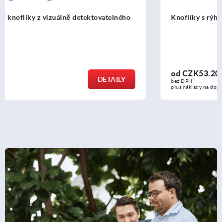
Knoflíky s rýhováním, z biopolymeru
od
CZK53.20
DETAILY
bez DPH
plus náklady na dopravu