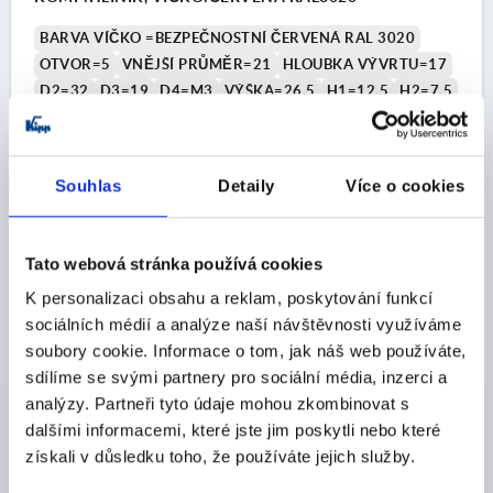
BARVA VÍČKO =BEZPEČNOSTNÍ ČERVENÁ RAL 3020
OTVOR=5
VNĚJŠÍ PRŮMĚR=21
HLOUBKA VÝVRTU=17
D2=32
D3=19
D4=M3
VÝŠKA=26,5
H1=12,5
H2=7,5
H3=4,5
Objednací číslo:
K0249.1056
Souhlas
Detaily
Více o cookies
CZK253.68
DETAILY
bez DPH
plus náklady na dopravu
Tato webová stránka používá cookies
K personalizaci obsahu a reklam, poskytování funkcí
K0249
sociálních médií a analýze naší návštěvnosti využíváme
soubory cookie. Informace o tom, jak náš web používáte,
sdílíme se svými partnery pro sociální média, inzerci a
analýzy. Partneři tyto údaje mohou zkombinovat s
dalšími informacemi, které jste jim poskytli nebo které
získali v důsledku toho, že používáte jejich služby.
KNOFLÍK S RÝHOVÁNÍM S OZNAČENÍM VEL.1, D1=21,