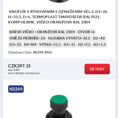
KNOFLÍK S RÝHOVÁNÍM S OZNAČENÍM VEL.2, D1=26,
H=31,5, D=6, TERMOPLAST TMAVOŠEDÁ RAL7021,
KOMP:HLINÍK, VIČKO:ORANŽOVÁ RAL 2004
BARVA VÍČKO =ORANŽOVÁ RAL 2004
OTVOR=6
VNĚJŠÍ PRŮMĚR=26
HLOUBKA VÝVRTU=20,5
D2=40
D3=23
D4=M4
VÝŠKA=31,5
H1=15
H2=9,5
H3=5,5
Objednací číslo:
K0249.2061
CZK297.15
DETAILY
bez DPH
plus náklady na dopravu
K0249