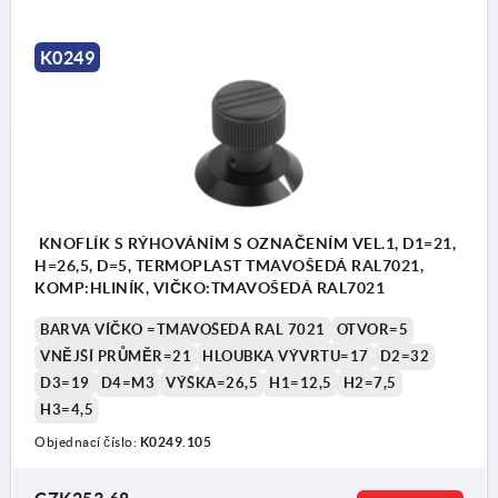
K0249
KNOFLÍK S RÝHOVÁNÍM S OZNAČENÍM VEL.1, D1=21,
H=26,5, D=5, TERMOPLAST TMAVOŠEDÁ RAL7021,
KOMP:HLINÍK, VIČKO:TMAVOŠEDÁ RAL7021
BARVA VÍČKO =TMAVOŠEDÁ RAL 7021
OTVOR=5
VNĚJŠÍ PRŮMĚR=21
HLOUBKA VÝVRTU=17
D2=32
D3=19
D4=M3
VÝŠKA=26,5
H1=12,5
H2=7,5
H3=4,5
Objednací číslo:
K0249.105