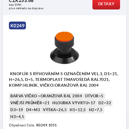
CZK253.68
1) Závitový kolík k upevnění
DETAILY
bez DPH
plus náklady na dopravu
K0249
KNOFLÍK S RÝHOVÁNÍM S OZNAČENÍM VEL.1, D1=21,
H=26,5, D=5, TERMOPLAST TMAVOŠEDÁ RAL7021,
KOMP:HLINÍK, VIČKO:ORANŽOVÁ RAL 2004
BARVA VÍČKO =ORANŽOVÁ RAL 2004
OTVOR=5
VNĚJŠÍ PRŮMĚR=21
HLOUBKA VÝVRTU=17
D2=32
D3=19
D4=M3
VÝŠKA=26,5
H1=12,5
H2=7,5
H3=4,5
Objednací číslo:
K0249.1051