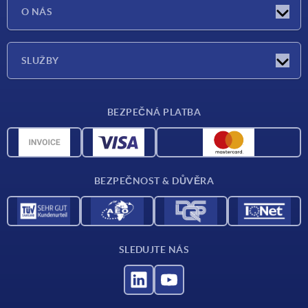
Aktuality
O NÁS
Veletrhy
O nás
SLUŽBY
Dodací podmínky
BEZPEČNÁ PLATBA
Přehled materiálů
CAD data
Kontakt
BEZPEČNOST & DŮVĚRA
SLEDUJTE NÁS