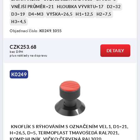
VNĚJŠÍ PRŮMĚR=21
HLOUBKA VÝVRTU=17
D2=32
D3=19
D4=M3
VÝŠKA=26,5
H1=12,5
H2=7,5
H3=4,5
Objednací číslo:
K0249.1055
CZK253.68
DETAILY
bez DPH
plus náklady na dopravu
K0249
KNOFLÍK S RÝHOVÁNÍM S OZNAČENÍM VEL.1, D1=21,
H=26,5, D=5, TERMOPLAST TMAVOŠEDÁ RAL7021,
KOMP:HLINÍK, VIČKO:ČERVENÁ RAL3020