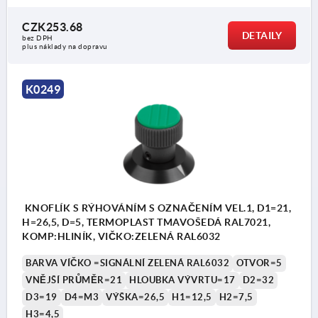
CZK253.68
DETAILY
bez DPH
plus náklady na dopravu
K0249
KNOFLÍK S RÝHOVÁNÍM S OZNAČENÍM VEL.1, D1=21,
H=26,5, D=5, TERMOPLAST TMAVOŠEDÁ RAL7021,
KOMP:HLINÍK, VIČKO:ZELENÁ RAL6032
BARVA VÍČKO =SIGNÁLNÍ ZELENÁ RAL6032
OTVOR=5
VNĚJŠÍ PRŮMĚR=21
HLOUBKA VÝVRTU=17
D2=32
D3=19
D4=M3
VÝŠKA=26,5
H1=12,5
H2=7,5
H3=4,5