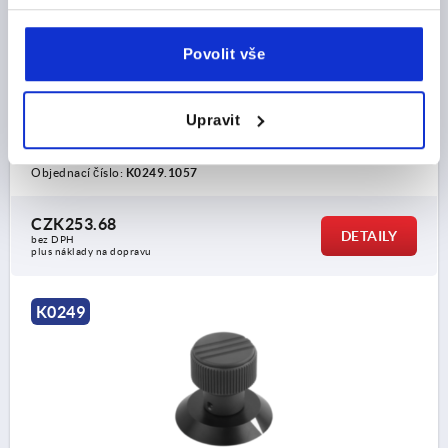
H=26,5, D=5, TERMOPLAST TMAVOŠEDÁ RAL7021,
KOMP:HLINÍK, VIČKO:ŽLUTÁ RAL1021
Povolit vše
BARVA VÍČKO =ŘEPKOVĚ ŽLUTÁ RAL 1021
OTVOR=5
VNĚJŠÍ PRŮMĚR=21
HLOUBKA VÝVRTU=17
D2=32
Upravit
D3=19
D4=M3
VÝŠKA=26,5
H1=12,5
H2=7,5
H3=4,5
Objednací číslo:
K0249.1057
CZK253.68
DETAILY
bez DPH
plus náklady na dopravu
K0249