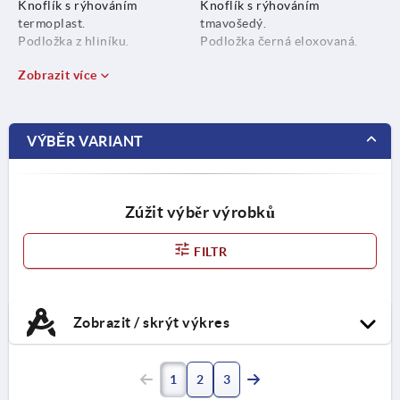
Knoflík s rýhováním
Knoflík s rýhováním
termoplast.
tmavošedý.
Podložka z hliníku.
Podložka černá eloxovaná.
Zobrazit více
VÝBĚR VARIANT
Zúžit výběr výrobků
FILTR
Zobrazit / skrýt výkres
1
2
3