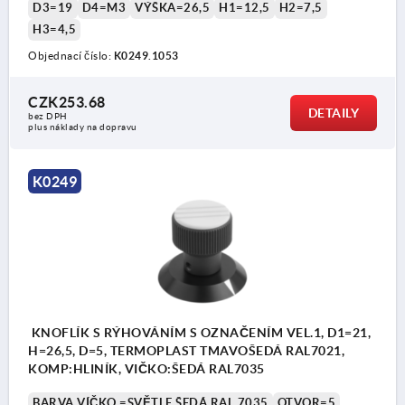
D3=19
D4=M3
VÝŠKA=26,5
H1=12,5
H2=7,5
H3=4,5
Objednací číslo:
K0249.1053
CZK253.68
DETAILY
bez DPH
plus náklady na dopravu
K0249
KNOFLÍK S RÝHOVÁNÍM S OZNAČENÍM VEL.1, D1=21,
H=26,5, D=5, TERMOPLAST TMAVOŠEDÁ RAL7021,
KOMP:HLINÍK, VIČKO:ŠEDÁ RAL7035
BARVA VÍČKO =SVĚTLE ŠEDÁ RAL 7035
OTVOR=5