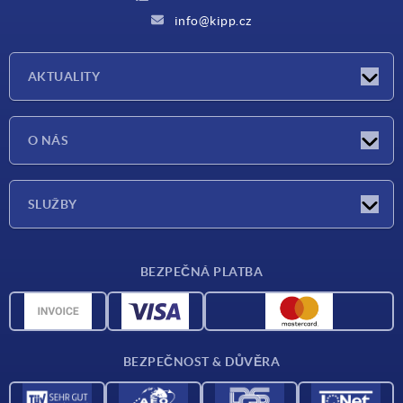
info@kipp.cz
AKTUALITY
Aktuality
O NÁS
Veletrhy
O nás
SLUŽBY
Dodací podmínky
BEZPEČNÁ PLATBA
Přehled materiálů
CAD data
Kontakt
BEZPEČNOST & DŮVĚRA