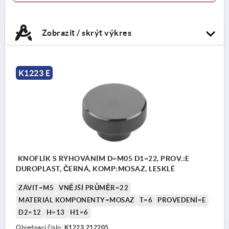
Zobrazit / skrýt výkres
K1223 E
KNOFLÍK S RÝHOVÁNÍM D=M05 D1=22, PROV.:E
DUROPLAST, ČERNÁ, KOMP:MOSAZ, LESKLÉ
ZÁVIT=M5
VNĚJŠÍ PRŮMĚR=22
MATERIÁL KOMPONENTY=MOSAZ
T=6
PROVEDENÍ=E
D2=12
H=13
H1=6
Objednací číslo:
K1223.212205