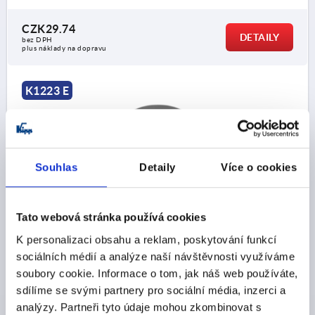
CZK29.74
DETAILY
bez DPH
plus náklady na dopravu
K1223 E
Souhlas
Detaily
Více o cookies
KNOFLÍK S RÝHOVÁNÍM D=M08 D1=26, PROV.:E
Tato webová stránka používá cookies
DUROPLAST, ČERNÁ, KOMP:OCEL, LESKLÉ
K personalizaci obsahu a reklam, poskytování funkcí
ZÁVIT=M8
VNĚJŠÍ PRŮMĚR=26
sociálních médií a analýze naší návštěvnosti využíváme
MATERIÁL KOMPONENTY=OCEL
T=12
PROVEDENÍ=E
soubory cookie. Informace o tom, jak náš web používáte,
D2=17
H=20
H1=14
sdílíme se svými partnery pro sociální média, inzerci a
Objednací číslo:
K1223.202608
analýzy. Partneři tyto údaje mohou zkombinovat s