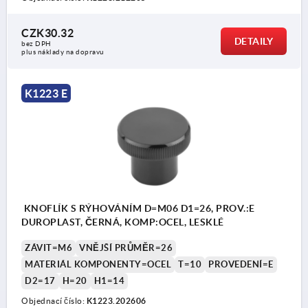
CZK30.32
DETAILY
bez DPH
plus náklady na dopravu
K1223 E
KNOFLÍK S RÝHOVÁNÍM D=M06 D1=26, PROV.:E
DUROPLAST, ČERNÁ, KOMP:OCEL, LESKLÉ
ZÁVIT=M6
VNĚJŠÍ PRŮMĚR=26
MATERIÁL KOMPONENTY=OCEL
T=10
PROVEDENÍ=E
D2=17
H=20
H1=14
Objednací číslo:
K1223.202606