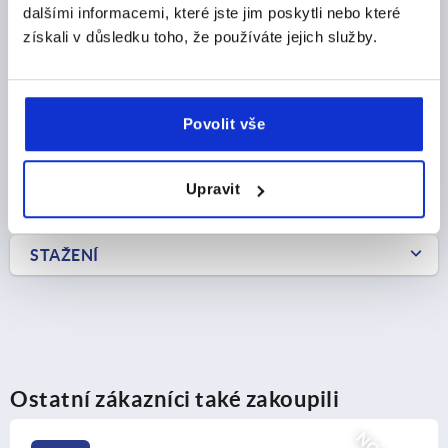
dalšími informacemi, které jste jim poskytli nebo které
CZK57.20
získali v důsledku toho, že používáte jejich služby.
DETAILY
bez DPH
plus náklady na dopravu
Povolit vše
DETAILY O VÝROBKU
Upravit
CAD
STAŽENÍ
Ostatní zákazníci také zakoupili