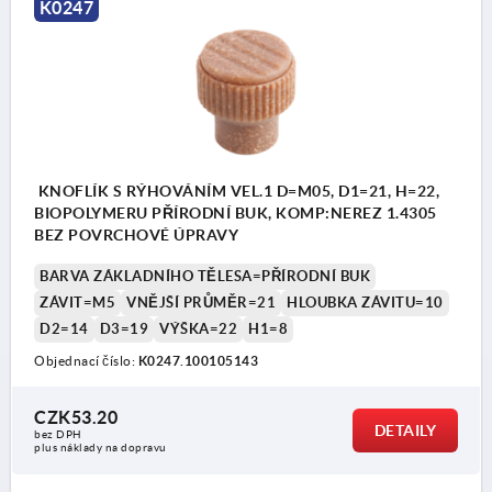
K0247
KNOFLÍK S RÝHOVÁNÍM VEL.1 D=M05, D1=21, H=22,
BIOPOLYMERU PŘÍRODNÍ BUK, KOMP:NEREZ 1.4305
BEZ POVRCHOVÉ ÚPRAVY
BARVA ZÁKLADNÍHO TĚLESA=PŘÍRODNÍ BUK
ZÁVIT=M5
VNĚJŠÍ PRŮMĚR=21
HLOUBKA ZÁVITU=10
D2=14
D3=19
VÝŠKA=22
H1=8
Objednací číslo:
K0247.100105143
CZK53.20
DETAILY
bez DPH
plus náklady na dopravu