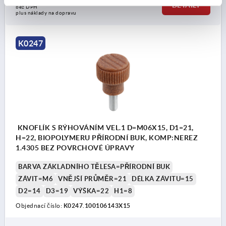
DETAILY
bez DPH
plus náklady na dopravu
K0247
KNOFLÍK S RÝHOVÁNÍM VEL.1 D=M06X15, D1=21,
H=22, BIOPOLYMERU PŘÍRODNÍ BUK, KOMP:NEREZ
1.4305 BEZ POVRCHOVÉ ÚPRAVY
BARVA ZÁKLADNÍHO TĚLESA=PŘÍRODNÍ BUK
ZÁVIT=M6
VNĚJŠÍ PRŮMĚR=21
DÉLKA ZÁVITU=15
D2=14
D3=19
VÝŠKA=22
H1=8
Objednací číslo:
K0247.100106143X15