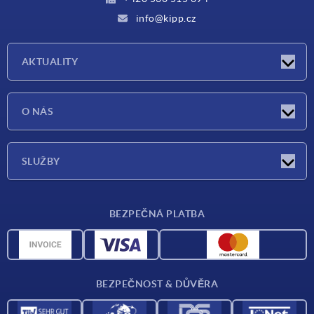
info@kipp.cz
AKTUALITY
Aktuality
O NÁS
Veletrhy
O nás
SLUŽBY
Dodací podmínky
BEZPEČNÁ PLATBA
Přehled materiálů
CAD data
Kontakt
BEZPEČNOST & DŮVĚRA