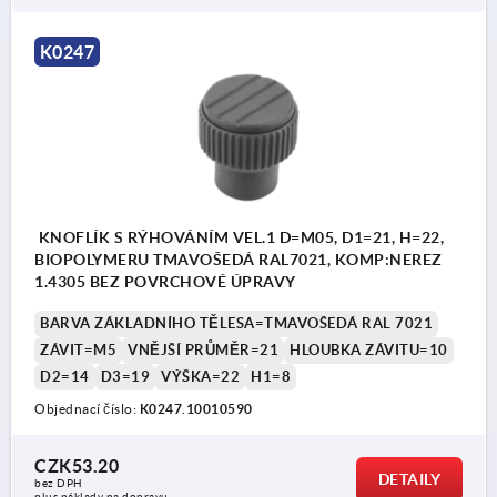
K0247
KNOFLÍK S RÝHOVÁNÍM VEL.1 D=M05, D1=21, H=22,
BIOPOLYMERU TMAVOŠEDÁ RAL7021, KOMP:NEREZ
1.4305 BEZ POVRCHOVÉ ÚPRAVY
BARVA ZÁKLADNÍHO TĚLESA=TMAVOŠEDÁ RAL 7021
ZÁVIT=M5
VNĚJŠÍ PRŮMĚR=21
HLOUBKA ZÁVITU=10
D2=14
D3=19
VÝŠKA=22
H1=8
Objednací číslo:
K0247.10010590
CZK53.20
DETAILY
bez DPH
plus náklady na dopravu