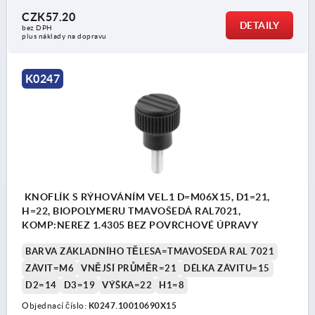
CZK57.20
DETAILY
bez DPH
plus náklady na dopravu
K0247
KNOFLÍK S RÝHOVÁNÍM VEL.1 D=M06X15, D1=21,
H=22, BIOPOLYMERU TMAVOŠEDÁ RAL7021,
KOMP:NEREZ 1.4305 BEZ POVRCHOVÉ ÚPRAVY
BARVA ZÁKLADNÍHO TĚLESA=TMAVOŠEDÁ RAL 7021
ZÁVIT=M6
VNĚJŠÍ PRŮMĚR=21
DÉLKA ZÁVITU=15
D2=14
D3=19
VÝŠKA=22
H1=8
Objednací číslo:
K0247.10010690X15