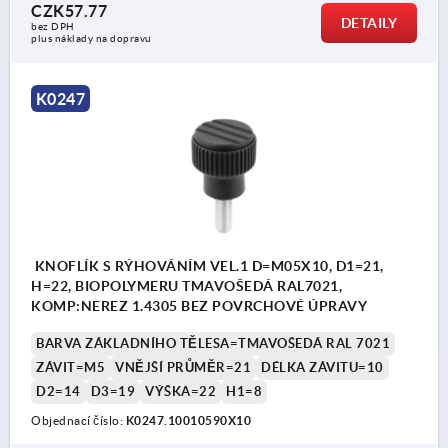
CZK57.77
DETAILY
bez DPH
plus náklady na dopravu
K0247
KNOFLÍK S RÝHOVÁNÍM VEL.1 D=M05X10, D1=21,
H=22, BIOPOLYMERU TMAVOŠEDÁ RAL7021,
KOMP:NEREZ 1.4305 BEZ POVRCHOVÉ ÚPRAVY
BARVA ZÁKLADNÍHO TĚLESA=TMAVOŠEDÁ RAL 7021
ZÁVIT=M5
VNĚJŠÍ PRŮMĚR=21
DÉLKA ZÁVITU=10
D2=14
D3=19
VÝŠKA=22
H1=8
Objednací číslo:
K0247.10010590X10