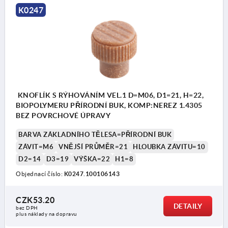
K0247
KNOFLÍK S RÝHOVÁNÍM VEL.1 D=M06, D1=21, H=22,
BIOPOLYMERU PŘÍRODNÍ BUK, KOMP:NEREZ 1.4305
BEZ POVRCHOVÉ ÚPRAVY
BARVA ZÁKLADNÍHO TĚLESA=PŘÍRODNÍ BUK
ZÁVIT=M6
VNĚJŠÍ PRŮMĚR=21
HLOUBKA ZÁVITU=10
D2=14
D3=19
VÝŠKA=22
H1=8
Objednací číslo:
K0247.100106143
CZK53.20
DETAILY
bez DPH
plus náklady na dopravu