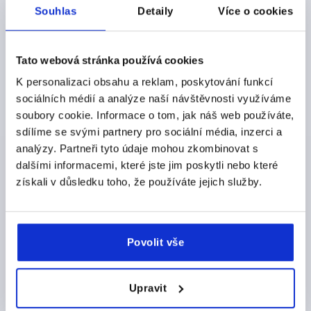
bez DPH
Souhlas
Detaily
Více o cookies
plus náklady na dopravu
K0247
Tato webová stránka používá cookies
K personalizaci obsahu a reklam, poskytování funkcí
sociálních médií a analýze naší návštěvnosti využíváme
soubory cookie. Informace o tom, jak náš web používáte,
sdílíme se svými partnery pro sociální média, inzerci a
analýzy. Partneři tyto údaje mohou zkombinovat s
dalšími informacemi, které jste jim poskytli nebo které
KNOFLÍK S RÝHOVÁNÍM VEL.1 D=M05X10, D1=21,
H=22, BIOPOLYMERU PŘÍRODNÍ BUK, KOMP:NEREZ
získali v důsledku toho, že používáte jejich služby.
1.4305 BEZ POVRCHOVÉ ÚPRAVY
BARVA ZÁKLADNÍHO TĚLESA=PŘÍRODNÍ BUK
ZÁVIT=M5
VNĚJŠÍ PRŮMĚR=21
DÉLKA ZÁVITU=10
Povolit vše
D2=14
D3=19
VÝŠKA=22
H1=8
Objednací číslo:
K0247.100105143X10
Upravit
CZK57.20