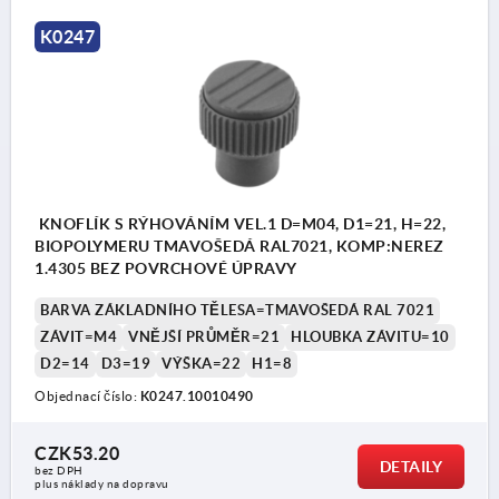
K0247
KNOFLÍK S RÝHOVÁNÍM VEL.1 D=M04, D1=21, H=22,
BIOPOLYMERU TMAVOŠEDÁ RAL7021, KOMP:NEREZ
1.4305 BEZ POVRCHOVÉ ÚPRAVY
BARVA ZÁKLADNÍHO TĚLESA=TMAVOŠEDÁ RAL 7021
ZÁVIT=M4
VNĚJŠÍ PRŮMĚR=21
HLOUBKA ZÁVITU=10
D2=14
D3=19
VÝŠKA=22
H1=8
Objednací číslo:
K0247.10010490
CZK53.20
DETAILY
bez DPH
plus náklady na dopravu