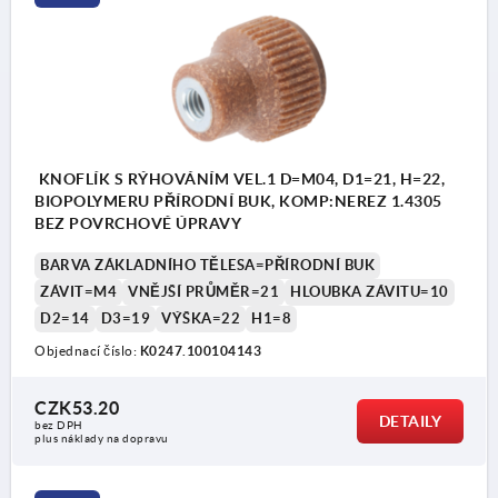
KNOFLÍK S RÝHOVÁNÍM VEL.1 D=M04, D1=21, H=22,
BIOPOLYMERU PŘÍRODNÍ BUK, KOMP:NEREZ 1.4305
BEZ POVRCHOVÉ ÚPRAVY
BARVA ZÁKLADNÍHO TĚLESA=PŘÍRODNÍ BUK
ZÁVIT=M4
VNĚJŠÍ PRŮMĚR=21
HLOUBKA ZÁVITU=10
D2=14
D3=19
VÝŠKA=22
H1=8
Objednací číslo:
K0247.100104143
CZK53.20
DETAILY
bez DPH
plus náklady na dopravu