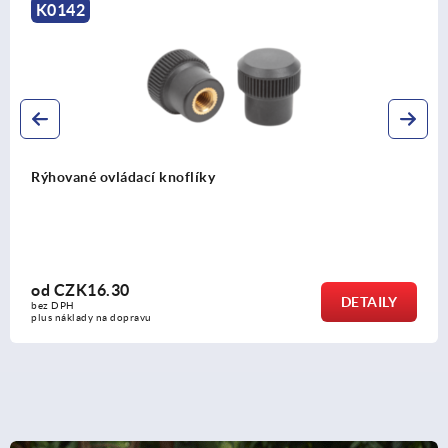
K1472
Rýhované ovládací matice z plastu, antis
od
CZK87.80
DETAILY
bez DPH
plus náklady na dopravu