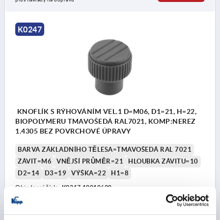
K0247
KNOFLÍK S RÝHOVÁNÍM VEL.1 D=M06, D1=21, H=22,
BIOPOLYMERU TMAVOŠEDÁ RAL7021, KOMP:NEREZ
1.4305 BEZ POVRCHOVÉ ÚPRAVY
BARVA ZÁKLADNÍHO TĚLESA=TMAVOŠEDÁ RAL 7021
ZÁVIT=M6
VNĚJŠÍ PRŮMĚR=21
HLOUBKA ZÁVITU=10
D2=14
D3=19
VÝŠKA=22
H1=8
Objednací číslo:
K0247.10010690
CZK53.20
DETAILY