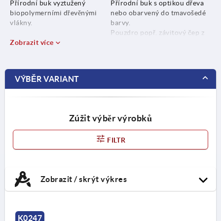
Přírodní buk vyztužený
Přírodní buk s optikou dřeva
biopolymerními dřevěnými
nebo obarvený do tmavošedé
vlákny.
barvy.
Pouzdro popř. závitový čep z
Biopolymer vyztužený umělými
Zobrazit více
nerezové oceli, bez povrchové
vlákny, tmavošedé.
úpravy.
Pouzdro popř. závitový čep z
VÝBĚR VARIANT
nerezové oceli 1.4305.
Zúžit výběr výrobků
FILTR
Zobrazit / skrýt výkres
K0247