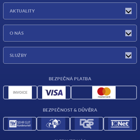
AKTUALITY
Aktuality
O NÁS
Veletrhy
O nás
SLUŽBY
Dodací podmínky
BEZPEČNÁ PLATBA
Přehled materiálů
CAD data
Kontakt
BEZPEČNOST & DŮVĚRA