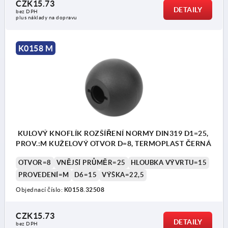
CZK15.73
DETAILY
bez DPH
plus náklady na dopravu
K0158 M
KULOVÝ KNOFLÍK ROZŠÍŘENÍ NORMY DIN319 D1=25,
PROV.:M KUŽELOVÝ OTVOR D=8, TERMOPLAST ČERNÁ
OTVOR=8
VNĚJŠÍ PRŮMĚR=25
HLOUBKA VÝVRTU=15
PROVEDENÍ=M
D6=15
VÝŠKA=22,5
Objednací číslo:
K0158.32508
CZK15.73
DETAILY
bez DPH