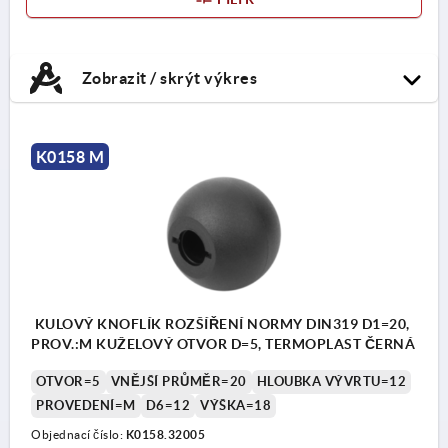
Zobrazit / skrýt výkres
K0158 M
KULOVÝ KNOFLÍK ROZŠÍŘENÍ NORMY DIN319 D1=20,
PROV.:M KUŽELOVÝ OTVOR D=5, TERMOPLAST ČERNÁ
OTVOR=5
VNĚJŠÍ PRŮMĚR=20
HLOUBKA VÝVRTU=12
PROVEDENÍ=M
D6=12
VÝŠKA=18
Objednací číslo:
K0158.32005