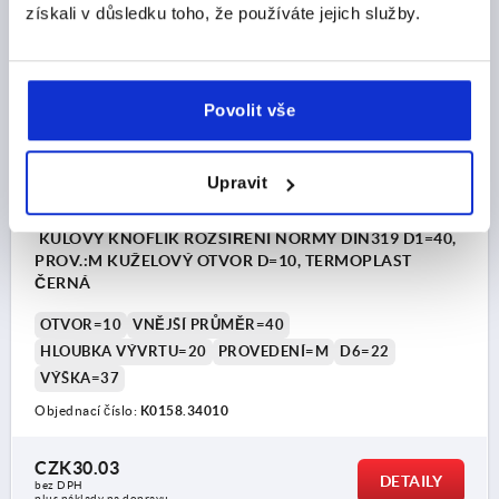
získali v důsledku toho, že používáte jejich služby.
K0158 M
Povolit vše
Upravit
KULOVÝ KNOFLÍK ROZŠÍŘENÍ NORMY DIN319 D1=40,
PROV.:M KUŽELOVÝ OTVOR D=10, TERMOPLAST
ČERNÁ
OTVOR=10
VNĚJŠÍ PRŮMĚR=40
HLOUBKA VÝVRTU=20
PROVEDENÍ=M
D6=22
VÝŠKA=37
Objednací číslo:
K0158.34010
CZK30.03
DETAILY
bez DPH
plus náklady na dopravu