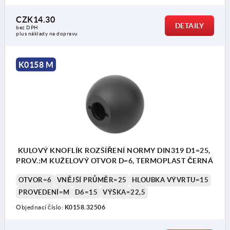
CZK14.30
DETAILY
bez DPH
plus náklady na dopravu
K0158 M
KULOVÝ KNOFLÍK ROZŠÍŘENÍ NORMY DIN319 D1=25,
PROV.:M KUŽELOVÝ OTVOR D=6, TERMOPLAST ČERNÁ
OTVOR=6
VNĚJŠÍ PRŮMĚR=25
HLOUBKA VÝVRTU=15
PROVEDENÍ=M
D6=15
VÝŠKA=22,5
Objednací číslo:
K0158.32506