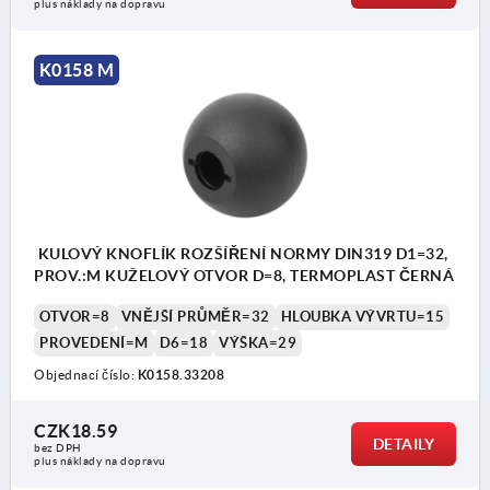
plus náklady na dopravu
K0158 M
KULOVÝ KNOFLÍK ROZŠÍŘENÍ NORMY DIN319 D1=32,
PROV.:M KUŽELOVÝ OTVOR D=8, TERMOPLAST ČERNÁ
OTVOR=8
VNĚJŠÍ PRŮMĚR=32
HLOUBKA VÝVRTU=15
PROVEDENÍ=M
D6=18
VÝŠKA=29
Objednací číslo:
K0158.33208
CZK18.59
DETAILY
bez DPH
plus náklady na dopravu