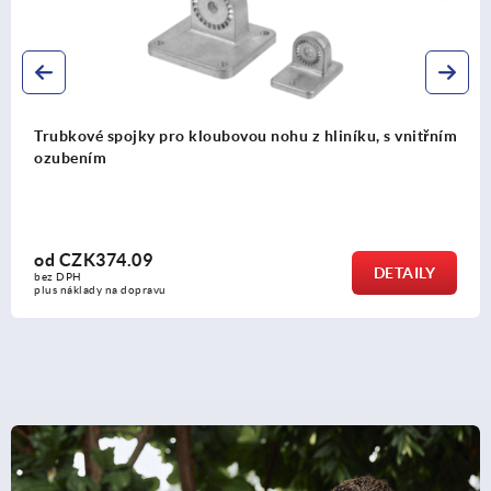
 s vnitřním
Trubkové kloubové spojky z hliníku, s vnějš
od
CZK374.09
DETAILY
bez DPH
plus náklady na dopravu