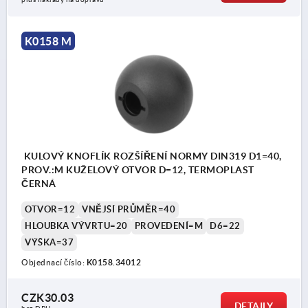
K0158 M
KULOVÝ KNOFLÍK ROZŠÍŘENÍ NORMY DIN319 D1=40,
PROV.:M KUŽELOVÝ OTVOR D=12, TERMOPLAST
ČERNÁ
OTVOR=12
VNĚJŠÍ PRŮMĚR=40
HLOUBKA VÝVRTU=20
PROVEDENÍ=M
D6=22
VÝŠKA=37
Objednací číslo:
K0158.34012
CZK30.03
DETAILY