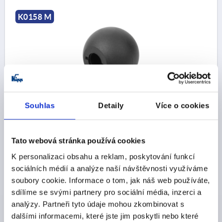
K0158 M
KULOVÝ KNOFLÍK ROZŠÍŘENÍ NORMY DIN319 D1=32,
Souhlas
Detaily
Více o cookies
PROV.:M KUŽELOVÝ OTVOR D=10, TERMOPLAST
ČERNÁ
OTVOR=10
VNĚJŠÍ PRŮMĚR=32
Tato webová stránka používá cookies
HLOUBKA VÝVRTU=15
PROVEDENÍ=M
D6=18
K personalizaci obsahu a reklam, poskytování funkcí
VÝŠKA=29
sociálních médií a analýze naší návštěvnosti využíváme
Objednací číslo:
K0158.33210
soubory cookie. Informace o tom, jak náš web používáte,
sdílíme se svými partnery pro sociální média, inzerci a
CZK18.59
analýzy. Partneři tyto údaje mohou zkombinovat s
DETAILY
bez DPH
dalšími informacemi, které jste jim poskytli nebo které
plus náklady na dopravu