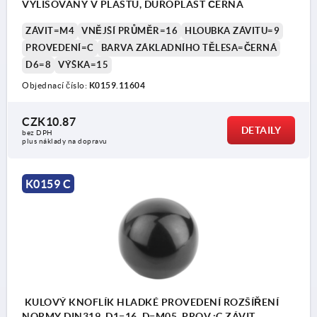
VYLISOVANÝ V PLASTU, DUROPLAST ČERNÁ
ZÁVIT=M4
VNĚJŠÍ PRŮMĚR=16
HLOUBKA ZÁVITU=9
PROVEDENÍ=C
BARVA ZÁKLADNÍHO TĚLESA=ČERNÁ
D6=8
VÝŠKA=15
Objednací číslo:
K0159.11604
CZK10.87
DETAILY
bez DPH
plus náklady na dopravu
K0159 C
KULOVÝ KNOFLÍK HLADKÉ PROVEDENÍ ROZŠÍŘENÍ
NORMY DIN319, D1=16, D=M05, PROV.:C ZÁVIT