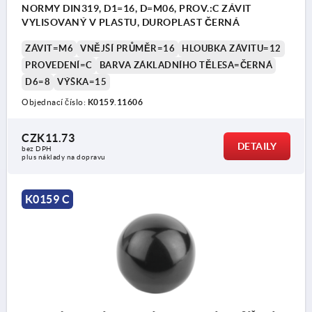
NORMY DIN319, D1=16, D=M06, PROV.:C ZÁVIT
VYLISOVANÝ V PLASTU, DUROPLAST ČERNÁ
ZÁVIT=M6
VNĚJŠÍ PRŮMĚR=16
HLOUBKA ZÁVITU=12
PROVEDENÍ=C
BARVA ZÁKLADNÍHO TĚLESA=ČERNÁ
D6=8
VÝŠKA=15
Objednací číslo:
K0159.11606
CZK11.73
DETAILY
bez DPH
plus náklady na dopravu
K0159 C