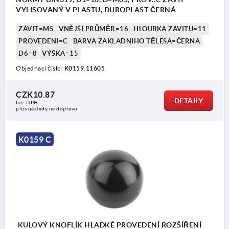
VYLISOVANÝ V PLASTU, DUROPLAST ČERNÁ
ZÁVIT=M5
VNĚJŠÍ PRŮMĚR=16
HLOUBKA ZÁVITU=11
PROVEDENÍ=C
BARVA ZÁKLADNÍHO TĚLESA=ČERNÁ
D6=8
VÝŠKA=15
Objednací číslo:
K0159.11605
CZK10.87
DETAILY
bez DPH
plus náklady na dopravu
K0159 C
KULOVÝ KNOFLÍK HLADKÉ PROVEDENÍ ROZŠÍŘENÍ