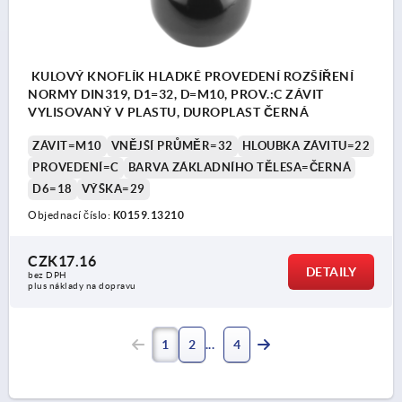
KULOVÝ KNOFLÍK HLADKÉ PROVEDENÍ ROZŠÍŘENÍ
NORMY DIN319, D1=32, D=M10, PROV.:C ZÁVIT
VYLISOVANÝ V PLASTU, DUROPLAST ČERNÁ
ZÁVIT=M10
VNĚJŠÍ PRŮMĚR=32
HLOUBKA ZÁVITU=22
PROVEDENÍ=C
BARVA ZÁKLADNÍHO TĚLESA=ČERNÁ
D6=18
VÝŠKA=29
Objednací číslo:
K0159.13210
CZK17.16
DETAILY
bez DPH
plus náklady na dopravu
1
2
4