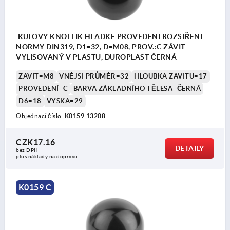
KULOVÝ KNOFLÍK HLADKÉ PROVEDENÍ ROZŠÍŘENÍ
NORMY DIN319, D1=32, D=M08, PROV.:C ZÁVIT
VYLISOVANÝ V PLASTU, DUROPLAST ČERNÁ
ZÁVIT=M8
VNĚJŠÍ PRŮMĚR=32
HLOUBKA ZÁVITU=17
PROVEDENÍ=C
BARVA ZÁKLADNÍHO TĚLESA=ČERNÁ
D6=18
VÝŠKA=29
Objednací číslo:
K0159.13208
CZK17.16
DETAILY
bez DPH
plus náklady na dopravu
K0159 C