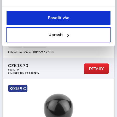
KULOVÝ KNOFLÍK HLADKÉ PROVEDENÍ ROZŠÍŘENÍ
NORMY DIN319, D1=25, D=M08, PROV.:C ZÁVIT
Povolit vše
VYLISOVANÝ V PLASTU, DUROPLAST ČERNÁ
ZÁVIT=M8
VNĚJŠÍ PRŮMĚR=25
HLOUBKA ZÁVITU=17
Upravit
PROVEDENÍ=C
BARVA ZÁKLADNÍHO TĚLESA=ČERNÁ
D6=15
VÝŠKA=22,5
Objednací číslo:
K0159.12508
CZK13.73
DETAILY
bez DPH
plus náklady na dopravu
K0159 C