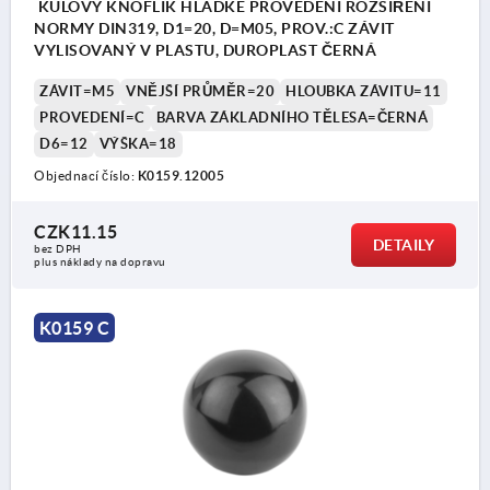
KULOVÝ KNOFLÍK HLADKÉ PROVEDENÍ ROZŠÍŘENÍ
NORMY DIN319, D1=20, D=M05, PROV.:C ZÁVIT
VYLISOVANÝ V PLASTU, DUROPLAST ČERNÁ
ZÁVIT=M5
VNĚJŠÍ PRŮMĚR=20
HLOUBKA ZÁVITU=11
PROVEDENÍ=C
BARVA ZÁKLADNÍHO TĚLESA=ČERNÁ
D6=12
VÝŠKA=18
Objednací číslo:
K0159.12005
CZK11.15
DETAILY
bez DPH
plus náklady na dopravu
K0159 C