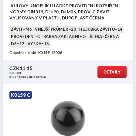
KULOVÝ KNOFLÍK HLADKÉ PROVEDENÍ ROZŠÍŘENÍ
NORMY DIN319, D1=20, D=M06, PROV.:C ZÁVIT
VYLISOVANÝ V PLASTU, DUROPLAST ČERNÁ
ZÁVIT=M6
VNĚJŠÍ PRŮMĚR=20
HLOUBKA ZÁVITU=14
PROVEDENÍ=C
BARVA ZÁKLADNÍHO TĚLESA=ČERNÁ
D6=12
VÝŠKA=18
Objednací číslo:
K0159.12006
CZK11.15
DETAILY
bez DPH
plus náklady na dopravu
K0159 C