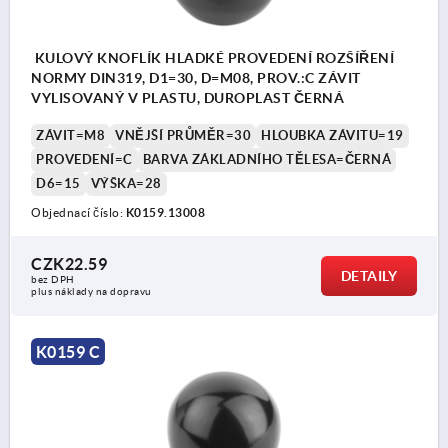
KULOVÝ KNOFLÍK HLADKÉ PROVEDENÍ ROZŠÍŘENÍ
NORMY DIN319, D1=30, D=M08, PROV.:C ZÁVIT
VYLISOVANÝ V PLASTU, DUROPLAST ČERNÁ
ZÁVIT=M8
VNĚJŠÍ PRŮMĚR=30
HLOUBKA ZÁVITU=19
PROVEDENÍ=C
BARVA ZÁKLADNÍHO TĚLESA=ČERNÁ
D6=15
VÝŠKA=28
Objednací číslo:
K0159.13008
CZK22.59
DETAILY
bez DPH
plus náklady na dopravu
K0159 C