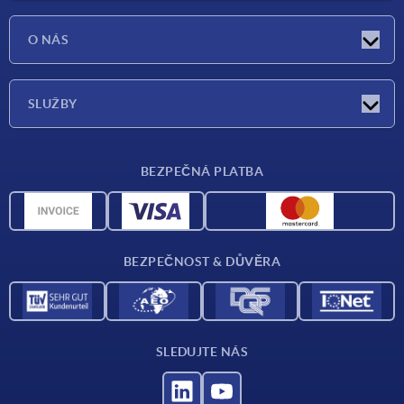
Aktuality
O NÁS
Veletrhy
O nás
SLUŽBY
Dodací podmínky
BEZPEČNÁ PLATBA
Přehled materiálů
CAD data
Kontakt
BEZPEČNOST & DŮVĚRA
SLEDUJTE NÁS