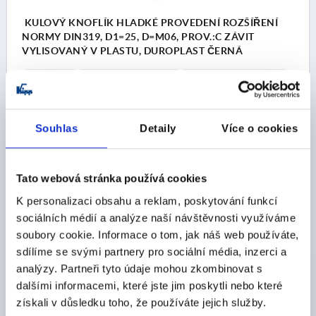
KULOVÝ KNOFLÍK HLADKÉ PROVEDENÍ ROZŠÍŘENÍ
NORMY DIN319, D1=25, D=M06, PROV.:C ZÁVIT
VYLISOVANÝ V PLASTU, DUROPLAST ČERNÁ
ZÁVIT=M6
VNĚJŠÍ PRŮMĚR=25
HLOUBKA ZÁVITU=15
PROVEDENÍ=C
BARVA ZÁKLADNÍHO TĚLESA=ČERNÁ
D6=15
VÝŠKA=22,5
Souhlas
Detaily
Více o cookies
Objednací číslo:
K0159.12506
CZK13.73
DETAILY
Tato webová stránka používá cookies
bez DPH
plus náklady na dopravu
K personalizaci obsahu a reklam, poskytování funkcí
sociálních médií a analýze naší návštěvnosti využíváme
K0159 C
soubory cookie. Informace o tom, jak náš web používáte,
sdílíme se svými partnery pro sociální média, inzerci a
analýzy. Partneři tyto údaje mohou zkombinovat s
dalšími informacemi, které jste jim poskytli nebo které
získali v důsledku toho, že používáte jejich služby.