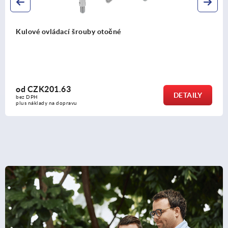
Kulové ovládací matice a šrouby
od
CZK73.79
DETAILY
bez DPH
plus náklady na dopravu