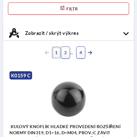
FILTR
Zobrazit / skrýt výkres
1
2
4
K0159 C
KULOVÝ KNOFLÍK HLADKÉ PROVEDENÍ ROZŠÍŘENÍ
NORMY DIN319, D1=16, D=M04, PROV.:C ZÁVIT