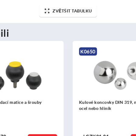
ZVĚTŠIT TABULKU
ili
K0650
K
Kulové koncovky DIN 319, nerezová
Ku
ocel nebo hliník
no