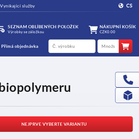
CS
Vynikající služby
SEZNAM OBLÍBENÝCH POLOŽEK
NÁKUPNÍ KOŠÍK
Výrobky se záložkou
CZK0.00
productCode
qty
Přímá objednávka
 biopolymeru
NEJPRVE VYBERTE VARIANTU