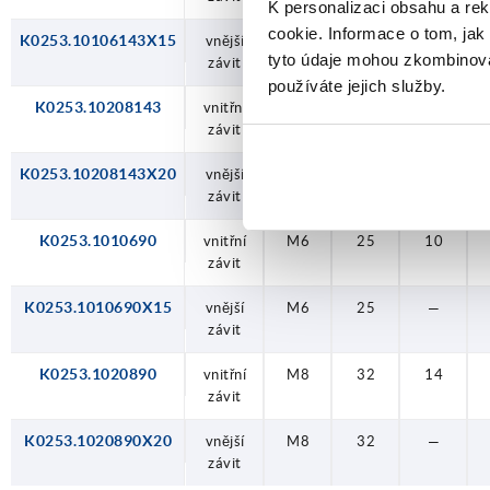
K personalizaci obsahu a re
cookie. Informace o tom, jak
K0253.10106143X15
vnější
M6
25
—
tyto údaje mohou zkombinovat
závit
používáte jejich služby.
K0253.10208143
vnitřní
M8
32
14
závit
K0253.10208143X20
vnější
M8
32
—
závit
K0253.1010690
vnitřní
M6
25
10
závit
K0253.1010690X15
vnější
M6
25
—
závit
K0253.1020890
vnitřní
M8
32
14
závit
K0253.1020890X20
vnější
M8
32
—
závit