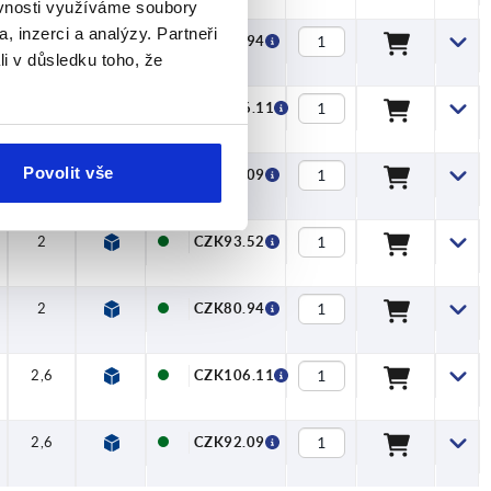
ěvnosti využíváme soubory
, inzerci a analýzy. Partneři
2
CZK80.94
li v důsledku toho, že
2,6
CZK106.11
Povolit vše
2,6
CZK92.09
2
CZK93.52
2
CZK80.94
2,6
CZK106.11
2,6
CZK92.09