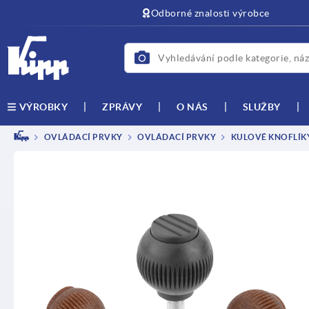
Odborné znalosti výrobce
ZPRÁVY
O NÁS
SLUŽBY
VÝROBKY
OVLÁDACÍ PRVKY
OVLÁDACÍ PRVKY
KULOVÉ KNOFLÍKY