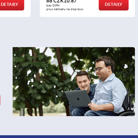
d
CZK10.87
od
CZK11.44
DETAILY
z DPH
bez DPH
s náklady na dopravu
plus náklady na dopravu