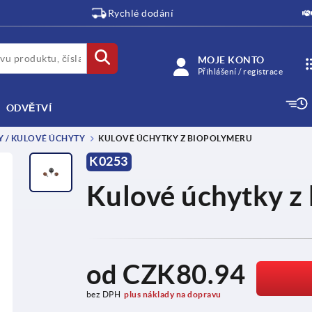
Rychlé dodání
MOJE KONTO
Přihlášení / registrace
ODVĚTVÍ
 / KULOVÉ ÚCHYTY
KULOVÉ ÚCHYTKY Z BIOPOLYMERU
K0253
Kulové úchytky z
od
CZK80.94
bez DPH
plus náklady na dopravu