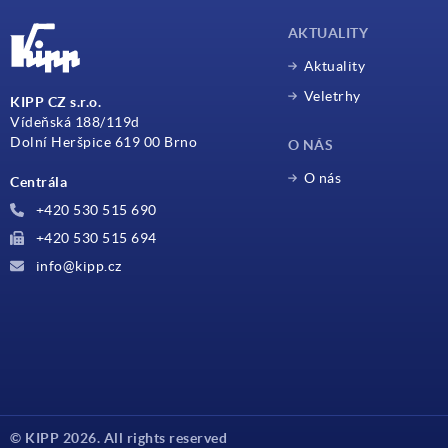
AKTUALITY
Aktuality
Veletrhy
KIPP CZ s.r.o.
Vídeňská 188/119d
Dolní Heršpice 619 00 Brno
O NÁS
O nás
Centrála
+420 530 515 690
+420 530 515 694
info@kipp.cz
© KIPP 2026. All rights reserved