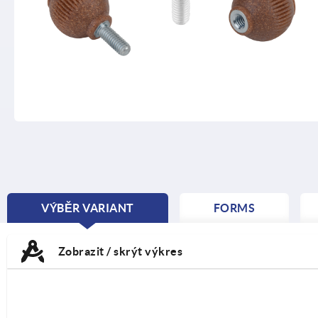
VÝBĚR VARIANT
FORMS
CURRENT
TAB:
Zobrazit / skrýt výkres