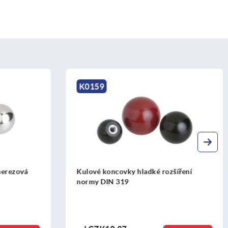
0159
K0158
lové koncovky hladké rozšíření
Kulové koncovky z
rmy DIN 319
(rozšíření normy D