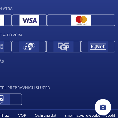
PLATBA
T & DŮVĚRA
ÁS
TEL PŘEPRAVNÍCH SLUŽEB
Tiráž
VOP
Ochrana dat
smernice-pro-soubory-cooki