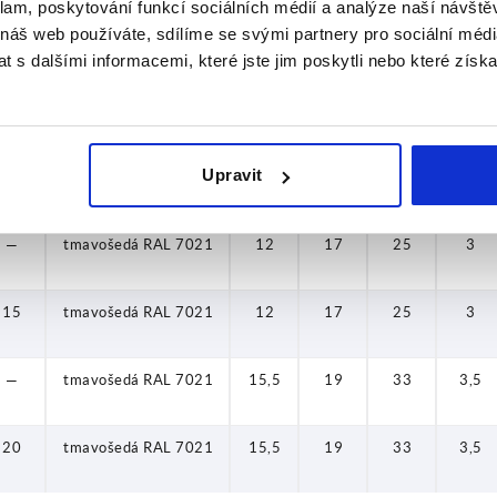
klam, poskytování funkcí sociálních médií a analýze naší návšt
 náš web používáte, sdílíme se svými partnery pro sociální média
15
přírodní buk
12
17
25
3
 s dalšími informacemi, které jste jim poskytli nebo které získa
—
přírodní buk
15,5
19
33
3,5
Upravit
20
přírodní buk
15,5
19
33
3,5
—
tmavošedá RAL 7021
12
17
25
3
15
tmavošedá RAL 7021
12
17
25
3
—
tmavošedá RAL 7021
15,5
19
33
3,5
20
tmavošedá RAL 7021
15,5
19
33
3,5