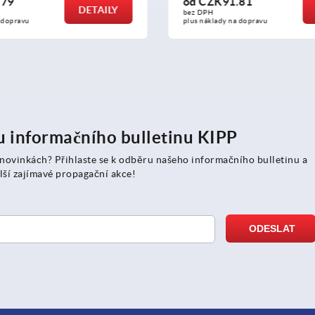
od
CZK91.81
o
DETAILY
bez DPH
be
plus náklady na dopravu
plu
ru informačního bulletinu KIPP
 novinkách? Přihlaste se k odběru našeho informačního bulletinu a
lší zajímavé propagační akce!