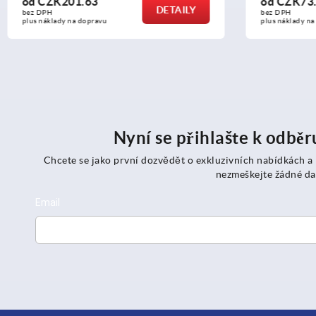
od
CZK73.79
DETAILY
DETAILY
bez DPH
plus náklady na dopravu
Nyní se přihlašte k odbě
Chcete se jako první dozvědět o exkluzivních nabídkách a
nezmeškejte žádné da