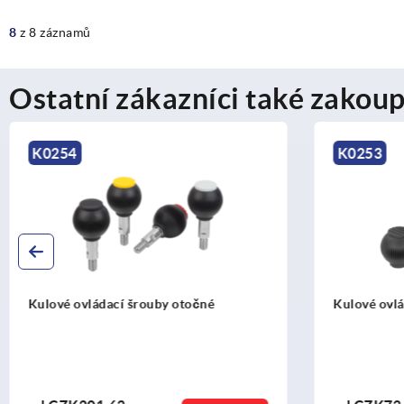
8
z 8 záznamů
Ostatní zákazníci také zakoup
K0253
uby otočné
Kulové ovládací matice a šrouby