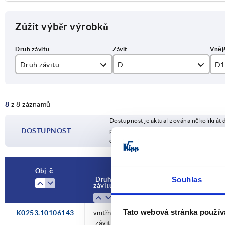
Zúžit výběr výrobků
Druh závitu
D
D1
vnitřní závit
M6
25
8
z 8 záznamů
vnější závit
M8
32
Dostupnost je aktualizována několikrát 
DOSTUPNOST
potvrzeném datu odeslání budete infor
objednávky.
Obj. č.
Souhlas
Druh
D
D1
T
závitu
Tato webová stránka použív
K0253.10106143
vnitřní
M6
25
10
závit