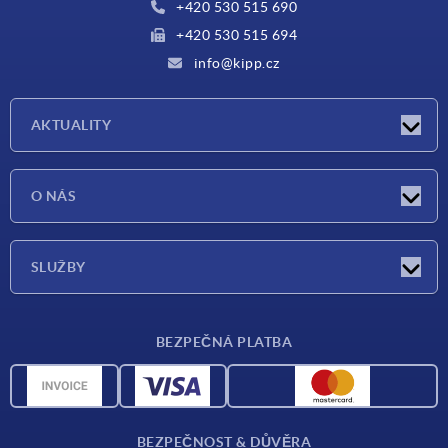
+420 530 515 690
+420 530 515 694
info@kipp.cz
AKTUALITY
Aktuality
O NÁS
Veletrhy
O nás
SLUŽBY
Dodací podmínky
BEZPEČNÁ PLATBA
Přehled materiálů
CAD data
Kontakt
BEZPEČNOST & DŮVĚRA