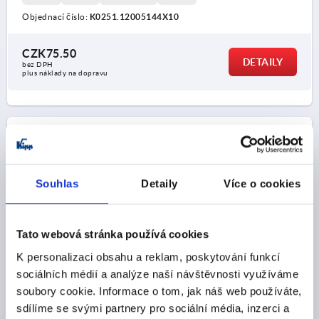
Objednací číslo:
K0251.12005144X10
CZK75.50
DETAILY
bez DPH
plus náklady na dopravu
DETAILY O VÝROBKU
CAD
Souhlas
Detaily
Více o cookies
STAŽENÍ
Tato webová stránka používá cookies
K personalizaci obsahu a reklam, poskytování funkcí
sociálních médií a analýze naší návštěvnosti využíváme
soubory cookie. Informace o tom, jak náš web používáte,
sdílíme se svými partnery pro sociální média, inzerci a
Ostatní zákazníci také zakoupili