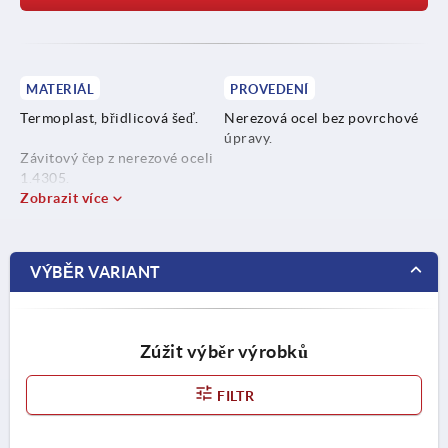
MATERIÁL
PROVEDENÍ
Termoplast, břidlicová šeď.
Nerezová ocel bez povrchové
úpravy.
Závitový čep z nerezové oceli
1.4305.
Zobrazit více
VÝBĚR VARIANT
Zúžit výběr výrobků
FILTR