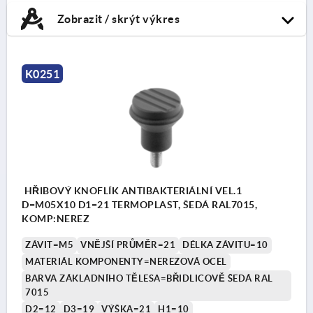
Zobrazit / skrýt výkres
K0251
HŘIBOVÝ KNOFLÍK ANTIBAKTERIÁLNÍ VEL.1
D=M05X10 D1=21 TERMOPLAST, ŠEDÁ RAL7015,
KOMP:NEREZ
ZÁVIT=M5
VNĚJŠÍ PRŮMĚR=21
DÉLKA ZÁVITU=10
MATERIÁL KOMPONENTY=NEREZOVÁ OCEL
BARVA ZÁKLADNÍHO TĚLESA=BŘIDLICOVĚ ŠEDÁ RAL
7015
D2=12
D3=19
VÝŠKA=21
H1=10