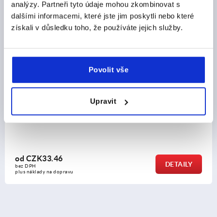
analýzy. Partneři tyto údaje mohou zkombinovat s
dalšími informacemi, které jste jim poskytli nebo které
K2145
získali v důsledku toho, že používáte jejich služby.
Povolit vše
Upravit
 a
Hřibovité knoflíky z nerezové oceli, s vnitřním závit
nízkým nákružkem
od
CZK144.14
Y
DETAI
bez DPH
plus náklady na dopravu