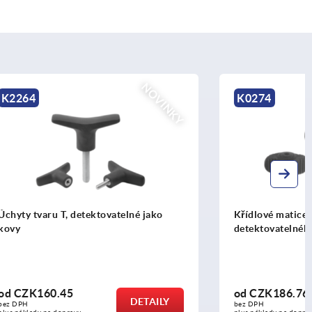
NOVINKY
K0274
lné jako
Křídlové matice "Miniwing" z plastu
detektovatelného jako kovy
od
CZK186.76
DETAILY
DETAILY
bez DPH