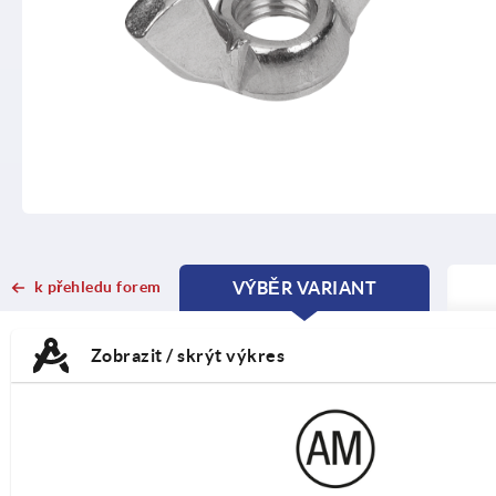
k přehledu forem
VÝBĚR VARIANT
CURRENT
CURRENT
TAB:
TAB:
Zobrazit / skrýt výkres