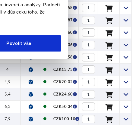
, inzerci a analýzy. Partneři
4,9
CZK12.58
li v důsledku toho, že
5,4
CZK16.87
6,3
CZK26.60
Povolit vše
7,9
CZK56.06
3
CZK12.58
4
CZK13.73
4,9
CZK20.02
5,4
CZK24.60
6,3
CZK50.34
7,9
CZK100.10