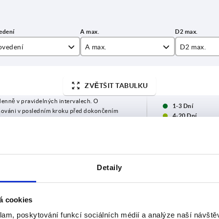
ovedení
A max.
D2 max.
M
18,5
8
ZVĚTŠIT TABULKU
22
11
denně v pravidelných intervalech. O
26,8
13
1-3 Dní
mováni v posledním kroku před dokončením
4-20 Dní
30,3
14
35,3
16,5
D
Provedení
A max.
D2 max.
H
47,5
22,5
Detaily
4
AM
18,5
8
8,8
á cookies
5
AM
22
11
10,5
klam, poskytování funkcí sociálních médií a analýze naší návšt