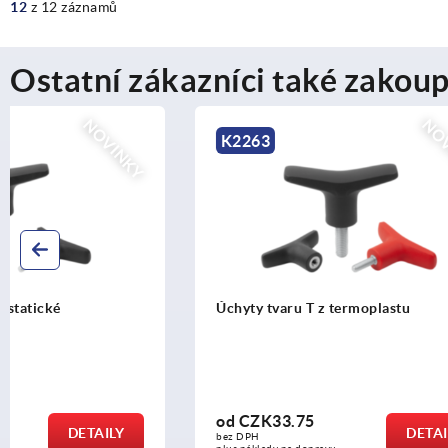
12
z 12 záznamů
Ostatní zákazníci také zakoup
NOVINKY
K2263
K2265
Úchyty tvaru T z termoplastu
Úchyty tvar
od
CZK33.75
od
CZK14
DETAILY
bez DPH
bez DPH