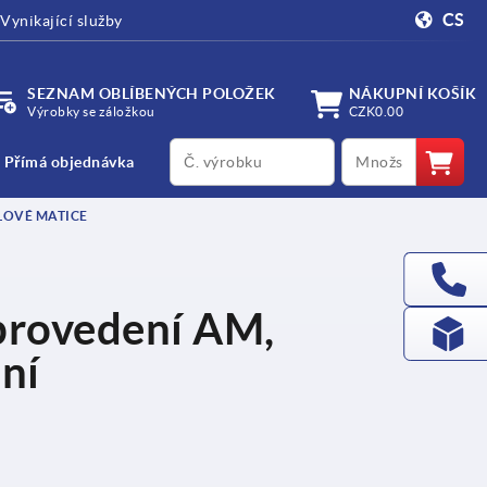
CS
Vynikající služby
SEZNAM OBLÍBENÝCH POLOŽEK
NÁKUPNÍ KOŠÍK
Výrobky se záložkou
CZK0.00
productCode
qty
Přímá objednávka
LOVÉ MATICE
 provedení AM,
ní