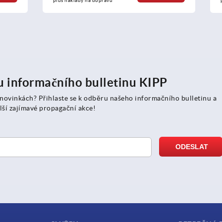
a dopravu
plus náklady na dopravu
ru informačního bulletinu KIPP
 novinkách? Přihlaste se k odběru našeho informačního bulletinu a
lší zajímavé propagační akce!