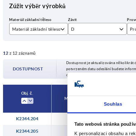
Zúžit výběr výrobků
Materiál základní těleso
D
Pr
nerezová ocel A2
M4
A
12
z 12 záznamů
ocel
M5
Dostupnost je aktualizována několikrát 
M6
DOSTUPNOST
potvrzeném datu odeslání budete infor
objednávky.
M8
M10
Obj. č.
Materiál základní těleso
M12
Souhlas
K2344.204
ocel
M
Tato webová stránka použív
K2344.205
ocel
M
K personalizaci obsahu a re