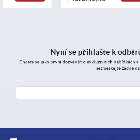
plus náklady na dopravu
plus náklady n
Nyní se přihlašte k odbě
Chcete se jako první dozvědět o exkluzivních nabídkách a
nezmeškejte žádné da