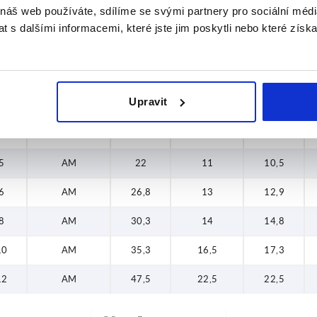
 náš web používáte, sdílíme se svými partnery pro sociální média
6
AM
26,8
13
12,9
 s dalšími informacemi, které jste jim poskytli nebo které získa
8
AM
30,3
14
14,8
10
AM
35,3
16,5
17,3
Upravit
12
AM
47,5
22,5
22,5
4
AM
18,5
8
8,8
5
AM
22
11
10,5
6
AM
26,8
13
12,9
8
AM
30,3
14
14,8
10
AM
35,3
16,5
17,3
12
AM
47,5
22,5
22,5