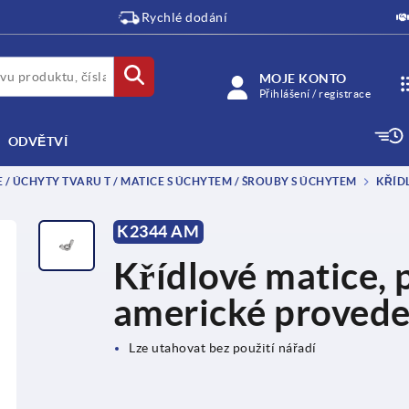
Rychlé dodání
MOJE KONTO
Přihlášení / registrace
ODVĚTVÍ
/ ÚCHYTY TVARU T / MATICE S ÚCHYTEM / ŠROUBY S ÚCHYTEM
KŘÍD
K2344 AM
Křídlové matice,
americké provede
Lze utahovat bez použití nářadí