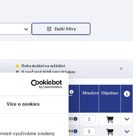
Doba dodání na vyžádání
V současné době není skladem
Dostupnost
CAD
Množství
Objednat
H1
Cena
Více o cookies
3
CZK10.30
4
CZK11.44
ěvnosti využíváme soubory