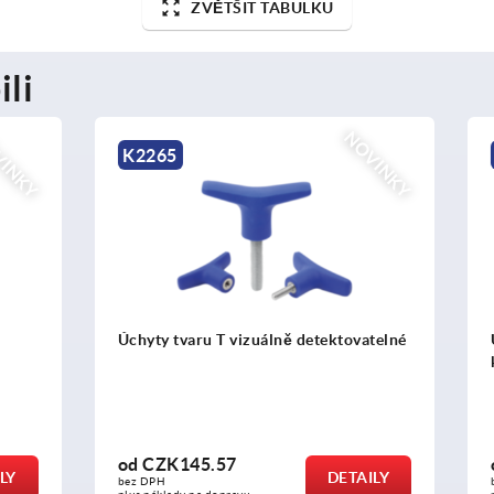
ZVĚTŠIT TABULKU
ili
NOVINKY
K2264
u T vizuálně detektovatelné
Úchyty tvaru T, detektovate
kovy
5.57
od
CZK160.45
DETAILY
bez DPH