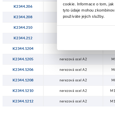
cookie. Informace o tom, jak
K2344.206
ocel
M
tyto údaje mohou zkombinovat
používáte jejich služby.
K2344.208
ocel
M
K2344.210
ocel
M
K2344.212
ocel
M
K2344.1204
nerezová ocel A2
M
K2344.1205
nerezová ocel A2
M
K2344.1206
nerezová ocel A2
M
K2344.1208
nerezová ocel A2
M
K2344.1210
nerezová ocel A2
M
K2344.1212
nerezová ocel A2
M