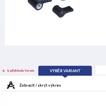
k přehledu forem
VÝBĚR VARIANT
CURRENT
CURRENT
TAB:
TAB:
Zobrazit / skrýt výkres