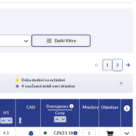
1
2
Doba dodání na vyžádání
V současné době není skladem
Dostupnost
CAD
Množství
Objednat
H1
H2
Cena
4,5
15,5
CZK33.18