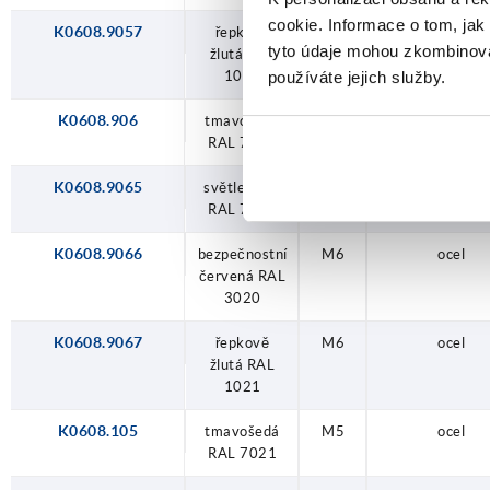
cookie. Informace o tom, jak
K0608.9057
řepkově
M5
ocel
tyto údaje mohou zkombinovat
žlutá RAL
1021
používáte jejich služby.
K0608.906
tmavošedá
M6
ocel
RAL 7021
K0608.9065
světle šedá
M6
ocel
RAL 7035
K0608.9066
bezpečnostní
M6
ocel
červená RAL
3020
K0608.9067
řepkově
M6
ocel
žlutá RAL
1021
K0608.105
tmavošedá
M5
ocel
RAL 7021