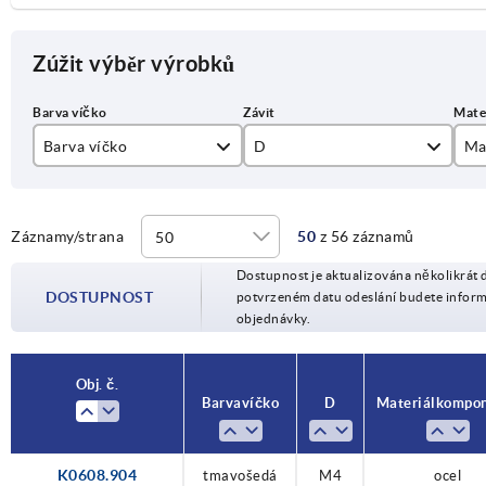
Zúžit výběr výrobků
Barva víčko
D
Ma
bezpečnostní červená RAL 3020
M4
ne
světle šedá RAL 7035
M5
oc
Záznamy/strana
50
z 56 záznamů
Dostupnost je aktualizována několikrát 
tmavošedá RAL 7021
M6
DOSTUPNOST
potvrzeném datu odeslání budete infor
objednávky.
řepkově žlutá RAL 1021
M8
M10
Obj. č.
Barva víčko
D
Materiál kompo
K0608.904
tmavošedá
M4
ocel