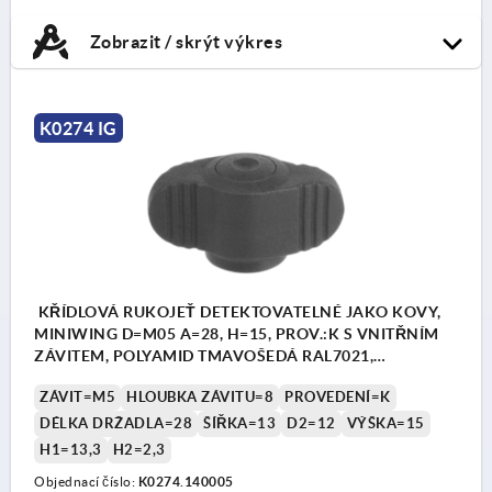
Zobrazit / skrýt výkres
K0274 IG
KŘÍDLOVÁ RUKOJEŤ DETEKTOVATELNÉ JAKO KOVY,
MINIWING D=M05 A=28, H=15, PROV.:K S VNITŘNÍM
ZÁVITEM, POLYAMID TMAVOŠEDÁ RAL7021,
KOMP:NEREZ 1.4404
ZÁVIT=M5
HLOUBKA ZÁVITU=8
PROVEDENÍ=K
DÉLKA DRŽADLA=28
ŠÍŘKA=13
D2=12
VÝŠKA=15
H1=13,3
H2=2,3
Objednací číslo:
K0274.140005