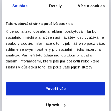
Objednací číslo:
K0274.140006
Souhlas
Detaily
Více o cookies
CZK193.34
DETAILY
bez DPH
plus náklady na dopravu
Tato webová stránka používá cookies
K personalizaci obsahu a reklam, poskytování funkcí
sociálních médií a analýze naší návštěvnosti využíváme
DETAILY O VÝROBKU
soubory cookie. Informace o tom, jak náš web používáte,
sdílíme se svými partnery pro sociální média, inzerci a
CAD
analýzy. Partneři tyto údaje mohou zkombinovat s
dalšími informacemi, které jste jim poskytli nebo které
získali v důsledku toho, že používáte jejich služby.
STAŽENÍ
Povolit vše
Ostatní zákazníci také zakoupili
Upravit