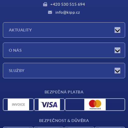
+420 530 515 694
info@kipp.cz
AKTUALITY
Aktuality
O NÁS
Veletrhy
O nás
SLUŽBY
Dodací podmínky
BEZPEČNÁ PLATBA
Přehled materiálů
CAD data
Kontakt
BEZPEČNOST & DŮVĚRA