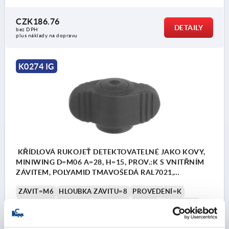
CZK186.76
DETAILY
bez DPH
plus náklady na dopravu
K0274 IG
KŘÍDLOVÁ RUKOJEŤ DETEKTOVATELNÉ JAKO KOVY,
MINIWING D=M06 A=28, H=15, PROV.:K S VNITŘNÍM
ZÁVITEM, POLYAMID TMAVOŠEDÁ RAL7021,
KOMP:NEREZ 1.4404
ZÁVIT=M6
HLOUBKA ZÁVITU=8
PROVEDENÍ=K
DÉLKA DRŽADLA=28
ŠÍŘKA=13
D2=12
VÝŠKA=15
H1=13,3
H2=2,3