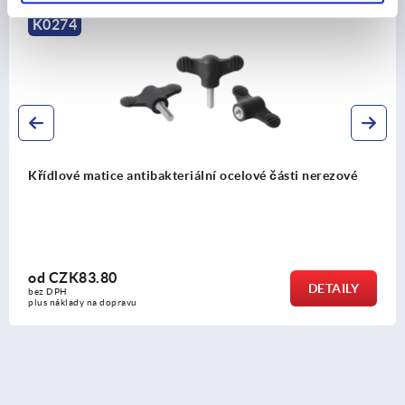
K0274
Křídlové matice antibakteriální ocelové části nerezové
od
CZK83.80
DETAILY
bez DPH
plus náklady na dopravu