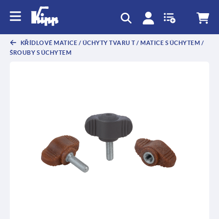
KŘÍDLOVÉ MATICE / ÚCHYTY TVARU T / MATICE S ÚCHYTEM /
ŠROUBY S ÚCHYTEM