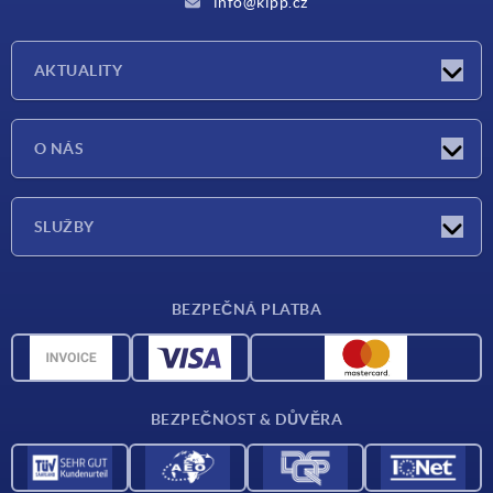
info@kipp.cz
AKTUALITY
Aktuality
O NÁS
Veletrhy
O nás
SLUŽBY
Dodací podmínky
BEZPEČNÁ PLATBA
Přehled materiálů
CAD data
Kontakt
BEZPEČNOST & DŮVĚRA