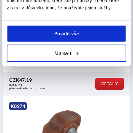
dalšími informacemi, které jste jim poskytli nebo které
získali v důsledku toho, že používáte jejich služby.
KŘÍDLOVÁ RUKOJEŤ MINIWING, BIOPOLYMERU
D=M04X8 A=28, H=15, PROV.:L, PŘÍRODNÍ BUK,
KOMP:NEREZ BEZ POVRCHOVÉ ÚPRAVY
Povolit vše
ZÁVIT=M4
DÉLKA ZÁVITU=8
BARVA ZÁKLADNÍHO TĚLESA=PŘÍRODNÍ BUK
PROVEDENÍ=L
DÉLKA DRŽADLA=28
ŠÍŘKA=13
D2=12
Upravit
VÝŠKA=15
H1=13,3
H2=2,3
Objednací číslo:
K0274.100004143X8
CZK47.19
DETAILY
bez DPH
plus náklady na dopravu
K0274