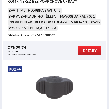
KOMP:NEREZ BEZ POVRCHOVÉ ÚPRAVY
ZÁVIT=M5
HLOUBKA ZÁVITU=8
BARVA ZÁKLADNÍHO TĚLESA=TMAVOŠEDÁ RAL 7021
PROVEDENÍ=K
DÉLKA DRŽADLA=28
ŠÍŘKA=13
D2=12
VÝŠKA=15
H1=13,3
H2=2,3
Objednací číslo:
K0274.10000590
CZK29.74
DETAILY
bez DPH
plus náklady na dopravu
K0274