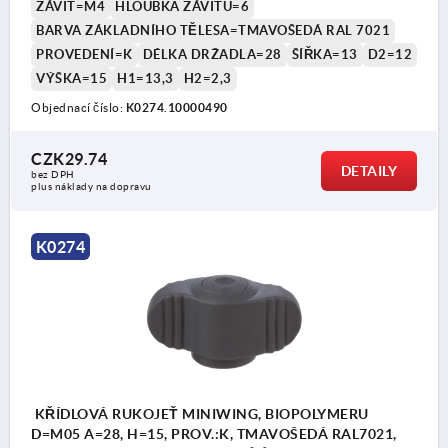
ZÁVIT=M4
HLOUBKA ZÁVITU=6
BARVA ZÁKLADNÍHO TĚLESA=TMAVOŠEDÁ RAL 7021
PROVEDENÍ=K
DÉLKA DRŽADLA=28
ŠÍŘKA=13
D2=12
VÝŠKA=15
H1=13,3
H2=2,3
Objednací číslo:
K0274.10000490
CZK29.74
DETAILY
bez DPH
plus náklady na dopravu
K0274
KŘÍDLOVÁ RUKOJEŤ MINIWING, BIOPOLYMERU
D=M05 A=28, H=15, PROV.:K, TMAVOŠEDÁ RAL7021,