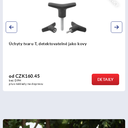
Úchyty tvaru T z termoplastu
od
CZK33.75
DETAILY
bez DPH
plus náklady na dopravu