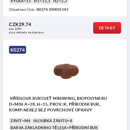
VÝŠKA=15
H1=13,3
H2=2,3
Objednací číslo:
K0274.100005143
CZK29.74
DETAILY
bez DPH
plus náklady na dopravu
K0274
KŘÍDLOVÁ RUKOJEŤ MINIWING, BIOPOLYMERU
D=M06 A=28, H=15, PROV.:K, PŘÍRODNÍ BUK,
KOMP:NEREZ BEZ POVRCHOVÉ ÚPRAVY
ZÁVIT=M6
HLOUBKA ZÁVITU=8
BARVA ZÁKLADNÍHO TĚLESA=PŘÍRODNÍ BUK