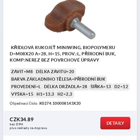
KŘÍDLOVÁ RUKOJEŤ MINIWING, BIOPOLYMERU
D=M08X20 A=28, H=15, PROV.:L, PŘÍRODNÍ BUK,
KOMP:NEREZ BEZ POVRCHOVÉ ÚPRAVY
ZÁVIT=M8
DÉLKA ZÁVITU=20
BARVA ZÁKLADNÍHO TĚLESA=PŘÍRODNÍ BUK
PROVEDENÍ=L
DÉLKA DRŽADLA=28
ŠÍŘKA=13
D2=12
VÝŠKA=15
H1=13,3
H2=2,3
Objednací číslo:
K0274.100008143X20
CZK34.89
DETAILY
bez DPH
plus náklady na dopravu