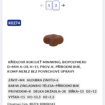
1
2
K0274
KŘÍDLOVÁ RUKOJEŤ MINIWING, BIOPOLYMERU
D=M04 A=28, H=15, PROV.:K, PŘÍRODNÍ BUK,
KOMP:NEREZ BEZ POVRCHOVÉ ÚPRAVY
ZÁVIT=M4
HLOUBKA ZÁVITU=6
BARVA ZÁKLADNÍHO TĚLESA=PŘÍRODNÍ BUK
PROVEDENÍ=K
DÉLKA DRŽADLA=28
ŠÍŘKA=13
D2=12
VÝŠKA=15
H1=13,3
H2=2,3
Objednací číslo:
K0274.100004143