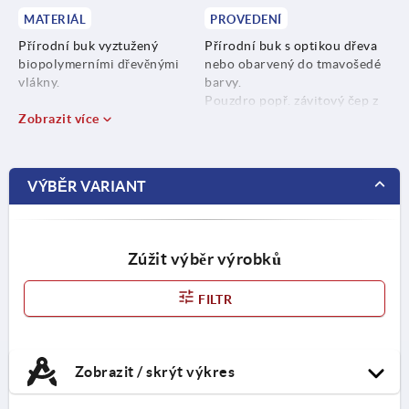
MATERIÁL
PROVEDENÍ
Přírodní buk vyztužený
Přírodní buk s optikou dřeva
biopolymerními dřevěnými
nebo obarvený do tmavošedé
vlákny.
barvy.
Pouzdro popř. závitový čep z
Biopolymer vyztužený umělými
Zobrazit více
nerezové oceli, bez povrchové
vlákny, tmavošedé.
úpravy.
Pouzdro popř. závitový čep z
VÝBĚR VARIANT
nerezové oceli 1.4305.
Zúžit výběr výrobků
FILTR
Zobrazit / skrýt výkres