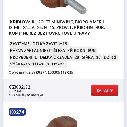
KŘÍDLOVÁ RUKOJEŤ MINIWING, BIOPOLYMERU
D=M05X15 A=28, H=15, PROV.:L, PŘÍRODNÍ BUK,
KOMP:NEREZ BEZ POVRCHOVÉ ÚPRAVY
ZÁVIT=M5
DÉLKA ZÁVITU=15
BARVA ZÁKLADNÍHO TĚLESA=PŘÍRODNÍ BUK
PROVEDENÍ=L
DÉLKA DRŽADLA=28
ŠÍŘKA=13
D2=12
VÝŠKA=15
H1=13,3
H2=2,3
Objednací číslo:
K0274.100005143X15
CZK32.32
DETAILY
bez DPH
plus náklady na dopravu
K0274