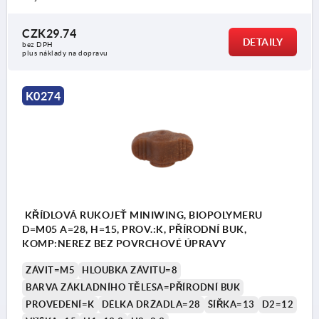
CZK29.74
DETAILY
bez DPH
plus náklady na dopravu
K0274
KŘÍDLOVÁ RUKOJEŤ MINIWING, BIOPOLYMERU
D=M05 A=28, H=15, PROV.:K, PŘÍRODNÍ BUK,
KOMP:NEREZ BEZ POVRCHOVÉ ÚPRAVY
ZÁVIT=M5
HLOUBKA ZÁVITU=8
BARVA ZÁKLADNÍHO TĚLESA=PŘÍRODNÍ BUK
PROVEDENÍ=K
DÉLKA DRŽADLA=28
ŠÍŘKA=13
D2=12