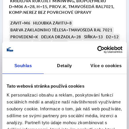
KŘÍDLOVÁ RUKOJEŤ MINIWING, BIOPOLYMERU
D=M06 A=28, H=15, PROV.:K, TMAVOŠEDÁ RAL7021,
KOMP:NEREZ BEZ POVRCHOVÉ ÚPRAVY
ZÁVIT=M6
HLOUBKA ZÁVITU=8
BARVA ZÁKLADNÍHO TĚLESA=TMAVOŠEDÁ RAL 7021
PROVEDENÍ=K
DÉLKA DRŽADLA=28
ŠÍŘKA=13
D2=12
VÝŠKA=15
H1=13,3
H2=2,3
Objednací číslo:
K0274.10000690
Souhlas
Detaily
Více o cookies
CZK29.74
DETAILY
bez DPH
plus náklady na dopravu
Tato webová stránka používá cookies
K0274
K personalizaci obsahu a reklam, poskytování funkcí
sociálních médií a analýze naší návštěvnosti využíváme
soubory cookie. Informace o tom, jak náš web používáte,
sdílíme se svými partnery pro sociální média, inzerci a
analýzy. Partneři tyto údaje mohou zkombinovat s