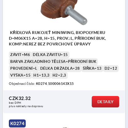
KŘÍDLOVÁ RUKOJEŤ MINIWING, BIOPOLYMERU
D=M06X15 A=28, H=15, PROV.:L, PŘÍRODNÍ BUK,
KOMP:NEREZ BEZ POVRCHOVÉ ÚPRAVY
ZÁVIT=M6
DÉLKA ZÁVITU=15
BARVA ZÁKLADNÍHO TĚLESA=PŘÍRODNÍ BUK
PROVEDENÍ=L
DÉLKA DRŽADLA=28
ŠÍŘKA=13
D2=12
VÝŠKA=15
H1=13,3
H2=2,3
Objednací číslo:
K0274.100006143X15
CZK32.32
DETAILY
bez DPH
plus náklady na dopravu
K0274