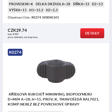
PROVEDENÍ=K
DÉLKA DRŽADLA=28
ŠÍŘKA=13
D2=12
VÝŠKA=15
H1=13,3
H2=2,3
Objednací číslo:
K0274.100006143
CZK29.74
DETAILY
bez DPH
plus náklady na dopravu
K0274
KŘÍDLOVÁ RUKOJEŤ MINIWING, BIOPOLYMERU
D=M04 A=28, H=15, PROV.:K, TMAVOŠEDÁ RAL7021,
KOMP:NEREZ BEZ POVRCHOVÉ ÚPRAVY