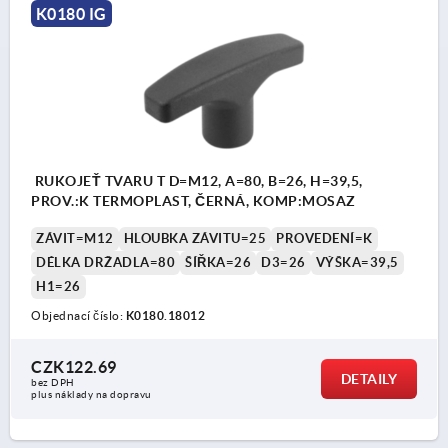
K0180 IG
RUKOJEŤ TVARU T D=M12, A=80, B=26, H=39,5,
PROV.:K TERMOPLAST, ČERNÁ, KOMP:MOSAZ
ZÁVIT=M12
HLOUBKA ZÁVITU=25
PROVEDENÍ=K
DÉLKA DRŽADLA=80
ŠÍŘKA=26
D3=26
VÝŠKA=39,5
H1=26
Objednací číslo:
K0180.18012
CZK122.69
DETAILY
bez DPH
plus náklady na dopravu