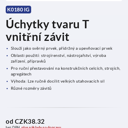
K0180 IG
Úchytky tvaru T
vnitřní závit
Slouží jako svěrný prvek, přídržný a upevňovací prvek
Oblasti použití: strojírenství, nástrojařství, výroba
zařízení, přípravků
Pro ruční přestavování na konstrukčních celcích, strojích,
agregátech
Výhoda: Lze ručně docílit velkých utahovacích sil
Různé rozměry závitů
od
CZK38.32
bez DPH
plus náklady na dopravu