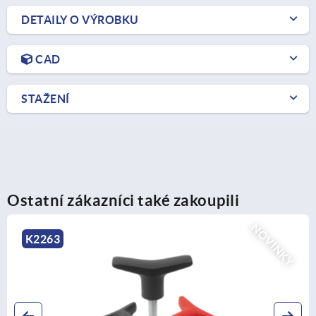
DETAILY O VÝROBKU
CAD
STAŽENÍ
Ostatní zákazníci také zakoupili
KY
NOVI
K2266