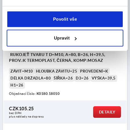
K0180 IG
Povolit vše
Upravit
RUKOJEŤ TVARU T D=M10, A=80, B=26, H=39,5,
PROV.:K TERMOPLAST, ČERNÁ, KOMP:MOSAZ
ZÁVIT=M10
HLOUBKA ZÁVITU=25
PROVEDENÍ=K
DÉLKA DRŽADLA=80
ŠÍŘKA=26
D3=26
VÝŠKA=39,5
H1=26
Objednací číslo:
K0180.18010
CZK105.25
DETAILY
bez DPH
plus náklady na dopravu