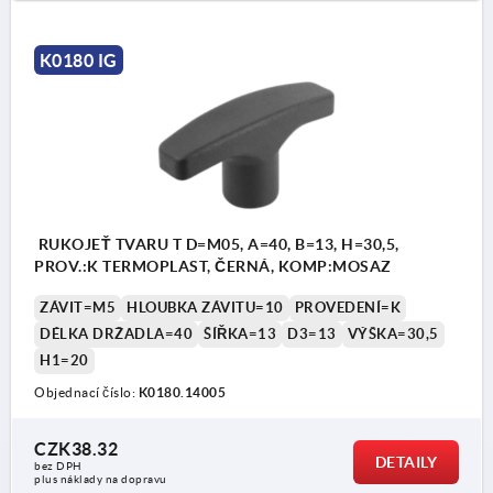
K0180 IG
RUKOJEŤ TVARU T D=M05, A=40, B=13, H=30,5,
PROV.:K TERMOPLAST, ČERNÁ, KOMP:MOSAZ
ZÁVIT=M5
HLOUBKA ZÁVITU=10
PROVEDENÍ=K
DÉLKA DRŽADLA=40
ŠÍŘKA=13
D3=13
VÝŠKA=30,5
H1=20
Objednací číslo:
K0180.14005
CZK38.32
DETAILY
bez DPH
plus náklady na dopravu