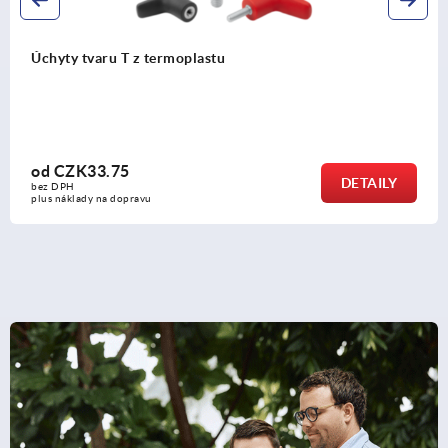
Úchyty tvaru T, antistatické
od
CZK68.07
DETAIL
bez DPH
plus náklady na dopravu