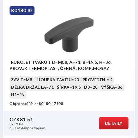
K0180 IG
RUKOJEŤ TVARU T D=M08, A=71, B=19,5, H=36,
PROV.:K TERMOPLAST, ČERNÁ, KOMP:MOSAZ
ZÁVIT=M8
HLOUBKA ZÁVITU=20
PROVEDENÍ=K
DÉLKA DRŽADLA=71
ŠÍŘKA=19,5
D3=20
VÝŠKA=36
H1=19
Objednací číslo:
K0180.17108
CZK81.51
DETAILY
bez DPH
plus náklady na dopravu