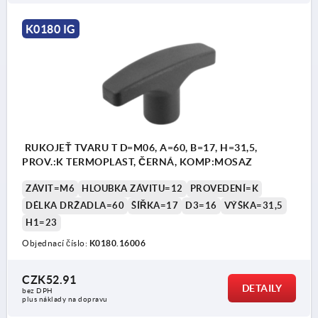
K0180 IG
RUKOJEŤ TVARU T D=M06, A=60, B=17, H=31,5,
PROV.:K TERMOPLAST, ČERNÁ, KOMP:MOSAZ
ZÁVIT=M6
HLOUBKA ZÁVITU=12
PROVEDENÍ=K
DÉLKA DRŽADLA=60
ŠÍŘKA=17
D3=16
VÝŠKA=31,5
H1=23
Objednací číslo:
K0180.16006
CZK52.91
DETAILY
bez DPH
plus náklady na dopravu