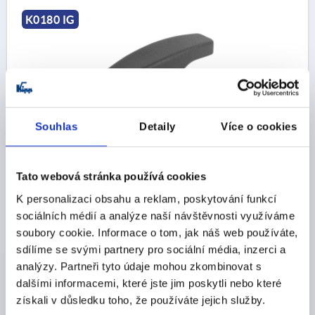
K0180 IG
Souhlas
Detaily
Více o cookies
RUKOJEŤ TVARU T D=M10, A=71, B=19,5, H=36,
PROV.:K TERMOPLAST, ČERNÁ, KOMP:MOSAZ
Tato webová stránka používá cookies
ZÁVIT=M10
HLOUBKA ZÁVITU=20
PROVEDENÍ=K
DÉLKA DRŽADLA=71
ŠÍŘKA=19,5
D3=20
VÝŠKA=36
K personalizaci obsahu a reklam, poskytování funkcí
H1=19
sociálních médií a analýze naší návštěvnosti využíváme
soubory cookie. Informace o tom, jak náš web používáte,
Objednací číslo:
K0180.17110
sdílíme se svými partnery pro sociální média, inzerci a
analýzy. Partneři tyto údaje mohou zkombinovat s
CZK90.09
DETAILY
bez DPH
dalšími informacemi, které jste jim poskytli nebo které
plus náklady na dopravu
získali v důsledku toho, že používáte jejich služby.