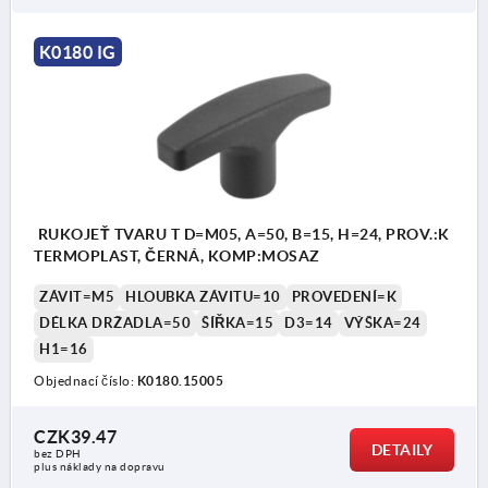
K0180 IG
RUKOJEŤ TVARU T D=M05, A=50, B=15, H=24, PROV.:K
TERMOPLAST, ČERNÁ, KOMP:MOSAZ
ZÁVIT=M5
HLOUBKA ZÁVITU=10
PROVEDENÍ=K
DÉLKA DRŽADLA=50
ŠÍŘKA=15
D3=14
VÝŠKA=24
H1=16
Objednací číslo:
K0180.15005
CZK39.47
DETAILY
bez DPH
plus náklady na dopravu