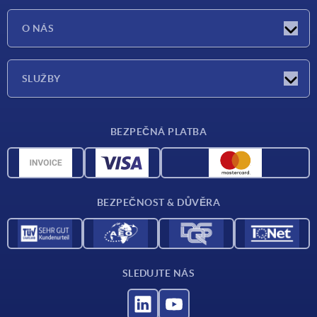
Aktuality
O NÁS
Veletrhy
O nás
SLUŽBY
Dodací podmínky
BEZPEČNÁ PLATBA
Přehled materiálů
CAD data
Kontakt
BEZPEČNOST & DŮVĚRA
SLEDUJTE NÁS