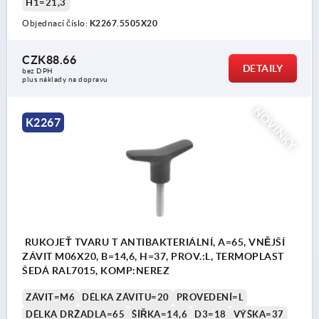
H1=21,3
Objednací číslo:
K2267.5505X20
CZK88.66
DETAILY
bez DPH
plus náklady na dopravu
NOVINKY
K2267
RUKOJEŤ TVARU T ANTIBAKTERIÁLNÍ, A=65, VNĚJŠÍ
ZÁVIT M06X20, B=14,6, H=37, PROV.:L, TERMOPLAST
ŠEDÁ RAL7015, KOMP:NEREZ
ZÁVIT=M6
DÉLKA ZÁVITU=20
PROVEDENÍ=L
DÉLKA DRŽADLA=65
ŠÍŘKA=14,6
D3=18
VÝŠKA=37