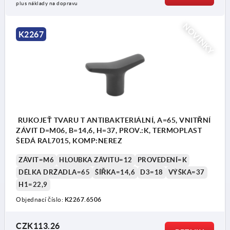
plus náklady na dopravu
NOVINKY
K2267
RUKOJEŤ TVARU T ANTIBAKTERIÁLNÍ, A=65, VNITŘNÍ
ZÁVIT D=M06, B=14,6, H=37, PROV.:K, TERMOPLAST
ŠEDÁ RAL7015, KOMP:NEREZ
ZÁVIT=M6
HLOUBKA ZÁVITU=12
PROVEDENÍ=K
DÉLKA DRŽADLA=65
ŠÍŘKA=14,6
D3=18
VÝŠKA=37
H1=22,9
Objednací číslo:
K2267.6506
CZK113.26