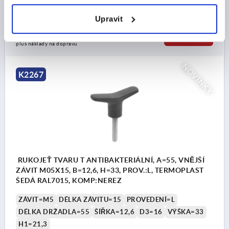
Objednací číslo:
K2267.8512
Upravit
CZK266.27
DETAILY
bez DPH
plus náklady na dopravu
NOVINKY
K2267
RUKOJEŤ TVARU T ANTIBAKTERIÁLNÍ, A=55, VNĚJŠÍ
ZÁVIT M05X15, B=12,6, H=33, PROV.:L, TERMOPLAST
ŠEDÁ RAL7015, KOMP:NEREZ
ZÁVIT=M5
DÉLKA ZÁVITU=15
PROVEDENÍ=L
DÉLKA DRŽADLA=55
ŠÍŘKA=12,6
D3=16
VÝŠKA=33
H1=21,3