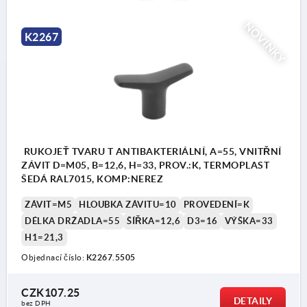
NOVINKY
K2267
RUKOJEŤ TVARU T ANTIBAKTERIÁLNÍ, A=55, VNITŘNÍ
ZÁVIT D=M05, B=12,6, H=33, PROV.:K, TERMOPLAST
ŠEDÁ RAL7015, KOMP:NEREZ
ZÁVIT=M5
HLOUBKA ZÁVITU=10
PROVEDENÍ=K
DÉLKA DRŽADLA=55
ŠÍŘKA=12,6
D3=16
VÝŠKA=33
H1=21,3
Objednací číslo:
K2267.5505
CZK107.25
DETAILY
bez DPH