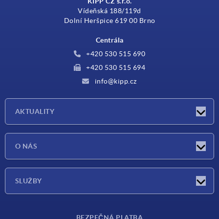
KIPP CZ s.r.o.
Vídeňská 188/119d
Dolní Heršpice 619 00 Brno
Centrála
+420 530 515 690
+420 530 515 694
info@kipp.cz
AKTUALITY
Aktuality
O NÁS
Veletrhy
O nás
SLUŽBY
Dodací podmínky
BEZPEČNÁ PLATBA