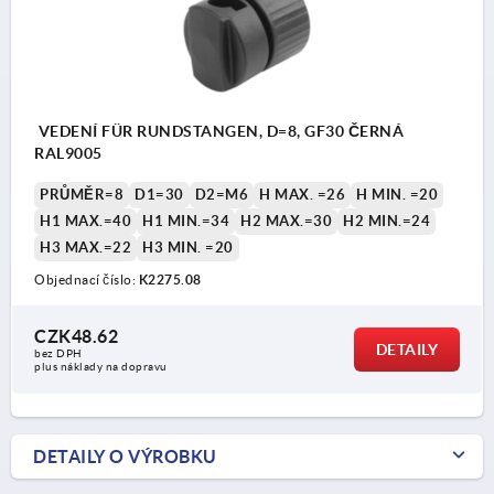
VEDENÍ FÜR RUNDSTANGEN, D=8, GF30 ČERNÁ
RAL9005
PRŮMĚR=8
D1=30
D2=M6
H MAX. =26
H MIN. =20
H1 MAX.=40
H1 MIN.=34
H2 MAX.=30
H2 MIN.=24
H3 MAX.=22
H3 MIN. =20
Objednací číslo:
K2275.08
CZK48.62
DETAILY
bez DPH
plus náklady na dopravu
DETAILY O VÝROBKU