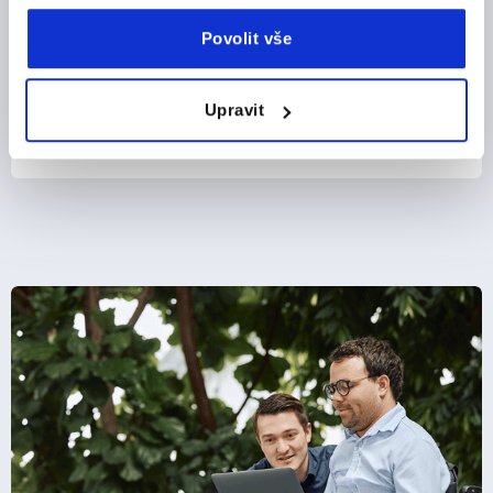
Povolit vše
Upravit
od
CZK374.09
DETAILY
bez DPH
plus náklady na dopravu