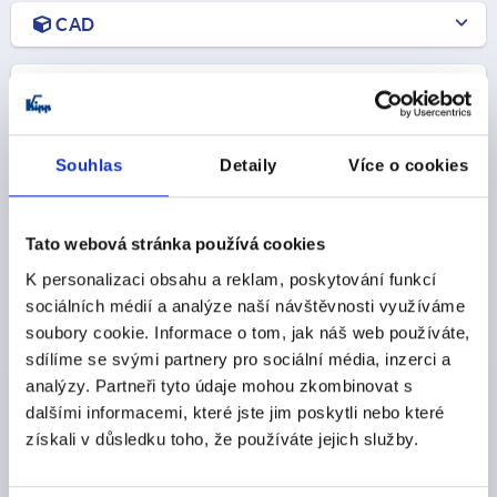
CAD
STAŽENÍ
Souhlas
Detaily
Více o cookies
Ostatní zákazníci také zakoupili
Tato webová stránka používá cookies
K personalizaci obsahu a reklam, poskytování funkcí
NOVINKY
sociálních médií a analýze naší návštěvnosti využíváme
K0485
soubory cookie. Informace o tom, jak náš web používáte,
sdílíme se svými partnery pro sociální média, inzerci a
analýzy. Partneři tyto údaje mohou zkombinovat s
dalšími informacemi, které jste jim poskytli nebo které
získali v důsledku toho, že používáte jejich služby.
, T-kus, s
Trubkové kloubové spojky z hliníku, s 