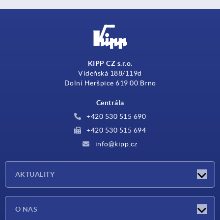
KIPP CZ s.r.o.
Vídeňská 188/119d
Dolní Heršpice 619 00 Brno
Centrála
+420 530 515 690
+420 530 515 694
info@kipp.cz
AKTUALITY
Aktuality
O NÁS
Veletrhy