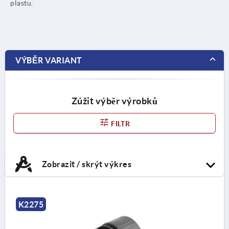
plastu.
VÝBĚR VARIANT
Zúžit výběr výrobků
FILTR
Zobrazit / skrýt výkres
K2275