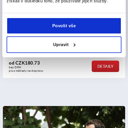
získali v důsledku toho, že používáte jejich služby.
Povolit vše
vé oceli, krátké
Aretační čepy z oceli nebo ner
kroužkem z nerezové oceli
Upravit
od
CZK126.67
DETAILY
bez DPH
plus náklady na dopravu