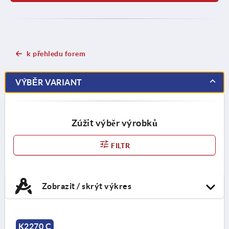
k přehledu forem
VÝBĚR VARIANT
Zúžit výběr výrobků
FILTR
Zobrazit / skrýt výkres
K2270 C