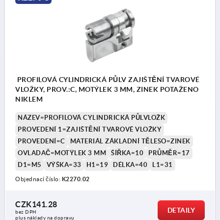
PROFILOVÁ CYLINDRICKÁ PŮLV ZAJIŠTĚNÍ TVAROVÉ
VLOŽKY, PROV.:C, MOTÝLEK 3 MM, ZINEK POTAŽENO
NIKLEM
NÁZEV=PROFILOVÁ CYLINDRICKÁ PŮLVLOŽK
PROVEDENÍ 1=ZAJIŠTĚNÍ TVAROVÉ VLOŽKY
PROVEDENÍ=C
MATERIÁL ZÁKLADNÍ TĚLESO=ZINEK
OVLADAČ=MOTÝLEK 3 MM
ŠÍŘKA=10
PRŮMĚR=17
D1=M5
VÝŠKA=33
H1=19
DÉLKA=40
L1=31
Objednací číslo:
K2270.02
CZK141.28
DETAILY
bez DPH
plus náklady na dopravu