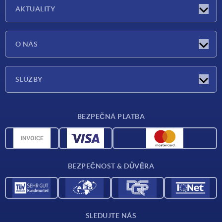
AKTUALITY
Aktuality
O NÁS
Veletrhy
O nás
SLUŽBY
Dodací podmínky
BEZPEČNÁ PLATBA
Přehled materiálů
CAD data
Kontakt
BEZPEČNOST & DŮVĚRA
SLEDUJTE NÁS