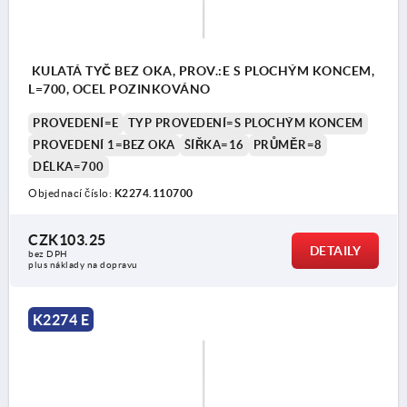
KULATÁ TYČ BEZ OKA, PROV.:E S PLOCHÝM KONCEM,
L=700, OCEL POZINKOVÁNO
PROVEDENÍ=E
TYP PROVEDENÍ=S PLOCHÝM KONCEM
PROVEDENÍ 1=BEZ OKA
ŠÍŘKA=16
PRŮMĚR=8
DÉLKA=700
Objednací číslo:
K2274.110700
CZK103.25
DETAILY
bez DPH
plus náklady na dopravu
K2274 E