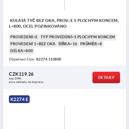
KULATÁ TYČ BEZ OKA, PROV.:E S PLOCHÝM KONCEM,
L=800, OCEL POZINKOVÁNO
PROVEDENÍ=E
TYP PROVEDENÍ=S PLOCHÝM KONCEM
PROVEDENÍ 1=BEZ OKA
ŠÍŘKA=16
PRŮMĚR=8
DÉLKA=800
Objednací číslo:
K2274.110800
CZK119.26
DETAILY
bez DPH
plus náklady na dopravu
K2274 E