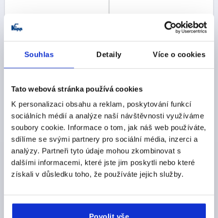
KULATÁ TYČ BEZ OKA, PROV.:E S PLOCHÝM KONCEM,
L=900, OCEL POZINKOVÁNO
Souhlas
Detaily
Více o cookies
PROVEDENÍ=E
TYP PROVEDENÍ=S PLOCHÝM KONCEM
PROVEDENÍ 1=BEZ OKA
ŠÍŘKA=16
PRŮMĚR=8
DÉLKA=900
Tato webová stránka používá cookies
Objednací číslo:
K2274.110900
K personalizaci obsahu a reklam, poskytování funkcí
sociálních médií a analýze naší návštěvnosti využíváme
CZK122.69
soubory cookie. Informace o tom, jak náš web používáte,
DETAILY
bez DPH
plus náklady na dopravu
sdílíme se svými partnery pro sociální média, inzerci a
analýzy. Partneři tyto údaje mohou zkombinovat s
dalšími informacemi, které jste jim poskytli nebo které
K2274 E
získali v důsledku toho, že používáte jejich služby.
Povolit vše