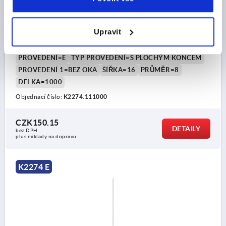
KULATÁ TYČ BEZ OKA, PROV.:E S PLOCHÝM KONCEM,
Upravit
L=1000, OCEL POZINKOVÁNO
PROVEDENÍ=E
TYP PROVEDENÍ=S PLOCHÝM KONCEM
PROVEDENÍ 1=BEZ OKA
ŠÍŘKA=16
PRŮMĚR=8
DÉLKA=1000
Objednací číslo:
K2274.111000
CZK150.15
DETAILY
bez DPH
plus náklady na dopravu
K2274 E