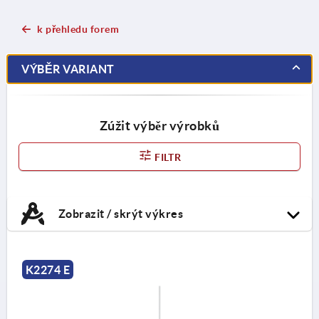
k přehledu forem
VÝBĚR VARIANT
Zúžit výběr výrobků
FILTR
Zobrazit / skrýt výkres
K2274 E