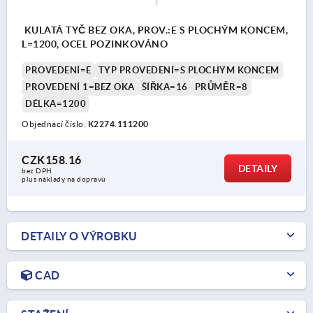
KULATÁ TYČ BEZ OKA, PROV.:E S PLOCHÝM KONCEM,
L=1200, OCEL POZINKOVÁNO
PROVEDENÍ=E
TYP PROVEDENÍ=S PLOCHÝM KONCEM
PROVEDENÍ 1=BEZ OKA
ŠÍŘKA=16
PRŮMĚR=8
DÉLKA=1200
Objednací číslo:
K2274.111200
CZK158.16
DETAILY
bez DPH
plus náklady na dopravu
DETAILY O VÝROBKU
CAD