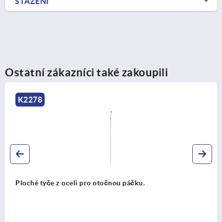
STAŽENÍ
Ostatní zákazníci také zakoupili
K2273
Pouzdra pro západky ze zinku