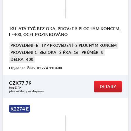
KULATÁ TYČ BEZ OKA, PROV.:E S PLOCHÝM KONCEM,
L=400, OCEL POZINKOVÁNO
PROVEDENÍ=E
TYP PROVEDENÍ=S PLOCHÝM KONCEM
PROVEDENÍ 1=BEZ OKA
ŠÍŘKA=16
PRŮMĚR=8
DÉLKA=400
Objednací číslo:
K2274.110400
CZK77.79
DETAILY
bez DPH
plus náklady na dopravu
K2274 E