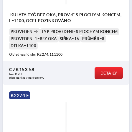
KULATÁ TYČ BEZ OKA, PROV.:E S PLOCHÝM KONCEM,
L=1100, OCEL POZINKOVÁNO
PROVEDENÍ=E
TYP PROVEDENÍ=S PLOCHÝM KONCEM
PROVEDENÍ 1=BEZ OKA
ŠÍŘKA=16
PRŮMĚR=8
DÉLKA=1100
Objednací číslo:
K2274.111100
CZK153.58
DETAILY
bez DPH
plus náklady na dopravu
K2274 E