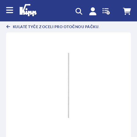
KULATÉ TYČE Z OCELI PRO OTOČNOU PÁČKU.