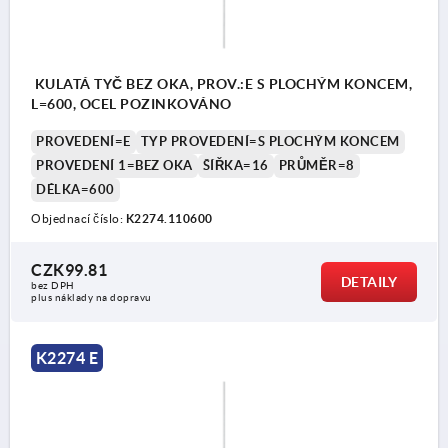
KULATÁ TYČ BEZ OKA, PROV.:E S PLOCHÝM KONCEM,
L=600, OCEL POZINKOVÁNO
PROVEDENÍ=E
TYP PROVEDENÍ=S PLOCHÝM KONCEM
PROVEDENÍ 1=BEZ OKA
ŠÍŘKA=16
PRŮMĚR=8
DÉLKA=600
Objednací číslo:
K2274.110600
CZK99.81
DETAILY
bez DPH
plus náklady na dopravu
K2274 E