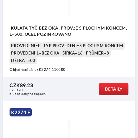
KULATÁ TYČ BEZ OKA, PROV.:E S PLOCHÝM KONCEM,
L=500, OCEL POZINKOVÁNO
PROVEDENÍ=E
TYP PROVEDENÍ=S PLOCHÝM KONCEM
PROVEDENÍ 1=BEZ OKA
ŠÍŘKA=16
PRŮMĚR=8
DÉLKA=500
Objednací číslo:
K2274.110500
CZK89.23
DETAILY
bez DPH
plus náklady na dopravu
K2274 E