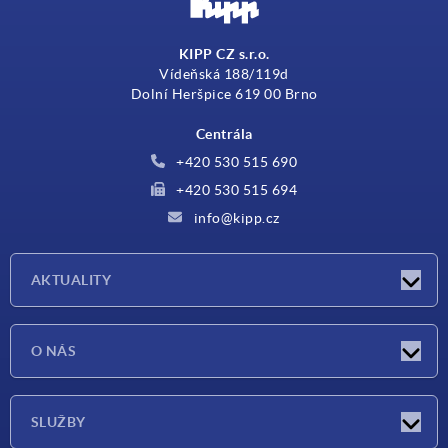
KIPP CZ s.r.o.
Vídeňská 188/119d
Dolní Heršpice 619 00 Brno
Centrála
+420 530 515 690
+420 530 515 694
info@kipp.cz
AKTUALITY
Aktuality
O NÁS
Veletrhy
O nás
SLUŽBY