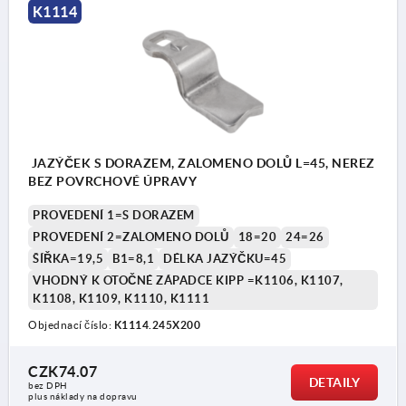
K1114
JAZÝČEK S DORAZEM, ZALOMENO DOLŮ L=45, NEREZ
BEZ POVRCHOVÉ ÚPRAVY
PROVEDENÍ 1=S DORAZEM
PROVEDENÍ 2=ZALOMENO DOLŮ
18=20
24=26
ŠÍŘKA=19,5
B1=8,1
DÉLKA JAZÝČKU=45
VHODNÝ K OTOČNÉ ZÁPADCE KIPP =K1106, K1107,
K1108, K1109, K1110, K1111
Objednací číslo:
K1114.245X200
CZK74.07
DETAILY
bez DPH
plus náklady na dopravu