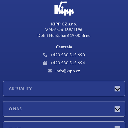
KIPP CZ s.r.o.
Vídeňská 188/119d
Dolní Heršpice 619 00 Brno
Centrála
+420 530 515 690
+420 530 515 694
info@kipp.cz
AKTUALITY
Aktuality
O NÁS
Veletrhy
O nás