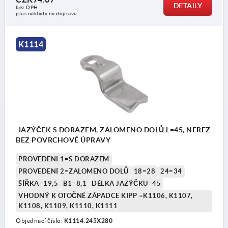
DETAILY
bez DPH
plus náklady na dopravu
K1114
JAZÝČEK S DORAZEM, ZALOMENO DOLŮ L=45, NEREZ
BEZ POVRCHOVÉ ÚPRAVY
PROVEDENÍ 1=S DORAZEM
PROVEDENÍ 2=ZALOMENO DOLŮ
18=28
24=34
ŠÍŘKA=19,5
B1=8,1
DÉLKA JAZÝČKU=45
VHODNÝ K OTOČNÉ ZÁPADCE KIPP =K1106, K1107,
K1108, K1109, K1110, K1111
Objednací číslo:
K1114.245X280