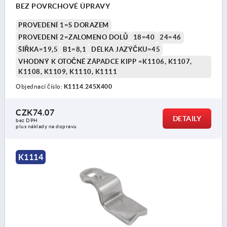
BEZ POVRCHOVÉ ÚPRAVY
PROVEDENÍ 1=S DORAZEM
PROVEDENÍ 2=ZALOMENO DOLŮ
18=40
24=46
ŠÍŘKA=19,5
B1=8,1
DÉLKA JAZÝČKU=45
VHODNÝ K OTOČNÉ ZÁPADCE KIPP =K1106, K1107,
K1108, K1109, K1110, K1111
Objednací číslo:
K1114.245X400
CZK74.07
DETAILY
bez DPH
plus náklady na dopravu
K1114