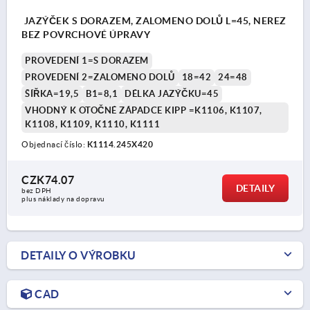
JAZÝČEK S DORAZEM, ZALOMENO DOLŮ L=45, NEREZ
BEZ POVRCHOVÉ ÚPRAVY
PROVEDENÍ 1=S DORAZEM
PROVEDENÍ 2=ZALOMENO DOLŮ
18=42
24=48
ŠÍŘKA=19,5
B1=8,1
DÉLKA JAZÝČKU=45
VHODNÝ K OTOČNÉ ZÁPADCE KIPP =K1106, K1107,
K1108, K1109, K1110, K1111
Objednací číslo:
K1114.245X420
CZK74.07
DETAILY
bez DPH
plus náklady na dopravu
DETAILY O VÝROBKU
CAD