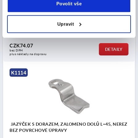
Povolit vše
ŠÍŘKA=19,5
B1=8,1
DÉLKA JAZÝČKU=45
VHODNÝ K OTOČNÉ ZÁPADCE KIPP =K1106, K1107,
K1108, K1109, K1110, K1111
Upravit
Objednací číslo:
K1114.245X360
CZK74.07
DETAILY
bez DPH
plus náklady na dopravu
K1114
JAZÝČEK S DORAZEM, ZALOMENO DOLŮ L=45, NEREZ
BEZ POVRCHOVÉ ÚPRAVY