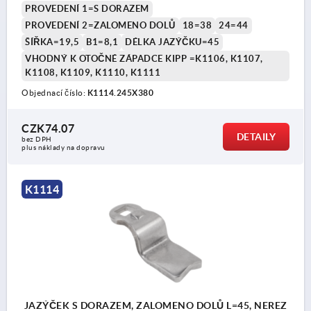
PROVEDENÍ 1=S DORAZEM
PROVEDENÍ 2=ZALOMENO DOLŮ
18=38
24=44
ŠÍŘKA=19,5
B1=8,1
DÉLKA JAZÝČKU=45
VHODNÝ K OTOČNÉ ZÁPADCE KIPP =K1106, K1107,
K1108, K1109, K1110, K1111
Objednací číslo:
K1114.245X380
CZK74.07
DETAILY
bez DPH
plus náklady na dopravu
K1114
JAZÝČEK S DORAZEM, ZALOMENO DOLŮ L=45, NEREZ