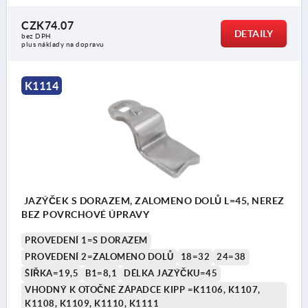
CZK74.07
DETAILY
bez DPH
plus náklady na dopravu
K1114
JAZÝČEK S DORAZEM, ZALOMENO DOLŮ L=45, NEREZ
BEZ POVRCHOVÉ ÚPRAVY
PROVEDENÍ 1=S DORAZEM
PROVEDENÍ 2=ZALOMENO DOLŮ
18=32
24=38
ŠÍŘKA=19,5
B1=8,1
DÉLKA JAZÝČKU=45
VHODNÝ K OTOČNÉ ZÁPADCE KIPP =K1106, K1107,
K1108, K1109, K1110, K1111