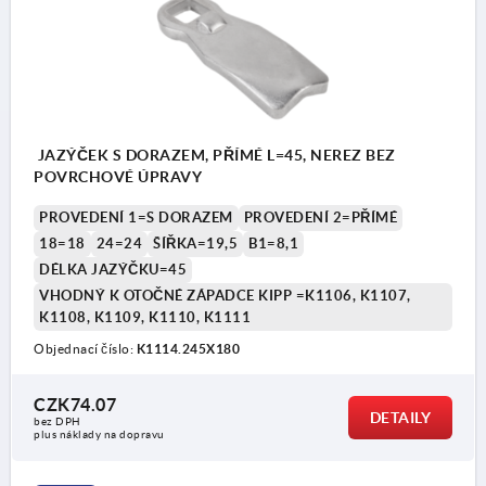
JAZÝČEK S DORAZEM, PŘÍMÉ L=45, NEREZ BEZ
POVRCHOVÉ ÚPRAVY
PROVEDENÍ 1=S DORAZEM
PROVEDENÍ 2=PŘÍMÉ
18=18
24=24
ŠÍŘKA=19,5
B1=8,1
DÉLKA JAZÝČKU=45
VHODNÝ K OTOČNÉ ZÁPADCE KIPP =K1106, K1107,
K1108, K1109, K1110, K1111
Objednací číslo:
K1114.245X180
CZK74.07
DETAILY
bez DPH
plus náklady na dopravu