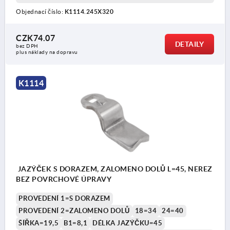
Objednací číslo:
K1114.245X320
CZK74.07
DETAILY
bez DPH
plus náklady na dopravu
K1114
JAZÝČEK S DORAZEM, ZALOMENO DOLŮ L=45, NEREZ
BEZ POVRCHOVÉ ÚPRAVY
PROVEDENÍ 1=S DORAZEM
PROVEDENÍ 2=ZALOMENO DOLŮ
18=34
24=40
ŠÍŘKA=19,5
B1=8,1
DÉLKA JAZÝČKU=45