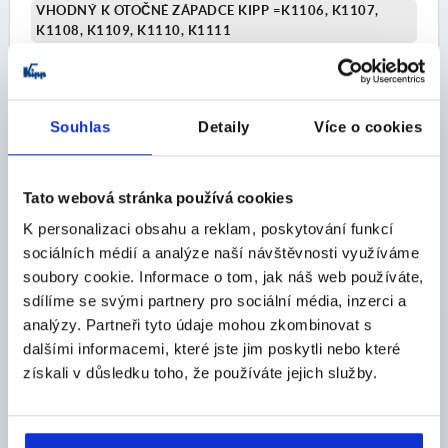
VHODNÝ K OTOČNÉ ZÁPADCE KIPP =K1106, K1107,
K1108, K1109, K1110, K1111
Objednací číslo:
K1114.245X340
CZK74.07
DETAILY
Souhlas
Detaily
Více o cookies
bez DPH
plus náklady na dopravu
Tato webová stránka používá cookies
K1114
K personalizaci obsahu a reklam, poskytování funkcí
sociálních médií a analýze naší návštěvnosti využíváme
soubory cookie. Informace o tom, jak náš web používáte,
sdílíme se svými partnery pro sociální média, inzerci a
analýzy. Partneři tyto údaje mohou zkombinovat s
dalšími informacemi, které jste jim poskytli nebo které
JAZÝČEK S DORAZEM, ZALOMENO DOLŮ L=45, NEREZ
získali v důsledku toho, že používáte jejich služby.
BEZ POVRCHOVÉ ÚPRAVY
PROVEDENÍ 1=S DORAZEM
PROVEDENÍ 2=ZALOMENO DOLŮ
18=36
24=42