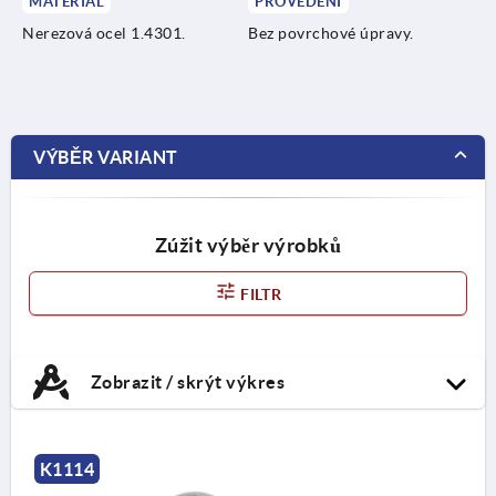
MATERIÁL
PROVEDENÍ
Nerezová ocel 1.4301.
Bez povrchové úpravy.
VÝBĚR VARIANT
Zúžit výběr výrobků
FILTR
Zobrazit / skrýt výkres
K1114