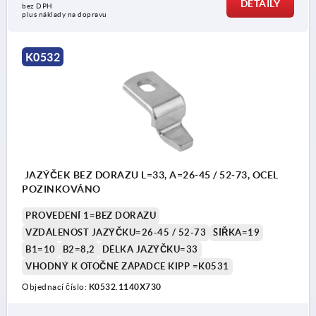
DETAILY
bez DPH
plus náklady na dopravu
K0532
JAZÝČEK BEZ DORAZU L=33, A=26-45 / 52-73, OCEL
POZINKOVÁNO
PROVEDENÍ 1=BEZ DORAZU
VZDÁLENOST JAZÝČKU=26-45 / 52-73
ŠÍŘKA=19
B1=10
B2=8,2
DÉLKA JAZÝČKU=33
VHODNÝ K OTOČNÉ ZÁPADCE KIPP =K0531
Objednací číslo:
K0532.1140X730