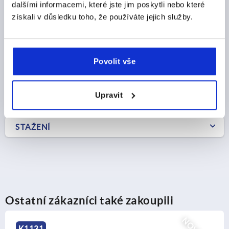
dalšími informacemi, které jste jim poskytli nebo které
CZK17.16
získali v důsledku toho, že používáte jejich služby.
DETAILY
bez DPH
plus náklady na dopravu
Povolit vše
DETAILY O VÝROBKU
Upravit
CAD
STAŽENÍ
Ostatní zákazníci také zakoupili
K0519