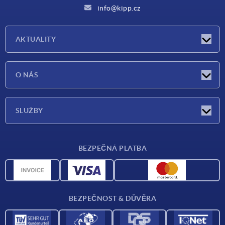
info@kipp.cz
AKTUALITY
Aktuality
O NÁS
Veletrhy
O nás
SLUŽBY
Dodací podmínky
BEZPEČNÁ PLATBA
Přehled materiálů
CAD data
Kontakt
BEZPEČNOST & DŮVĚRA