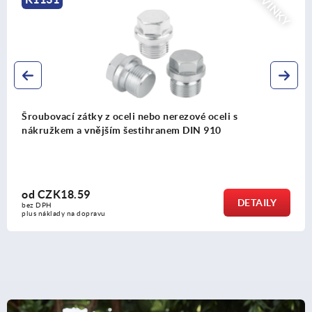
Západka pro otočné západky z oceli
od
CZK12.58
DETAILY
bez DPH
plus náklady na dopravu