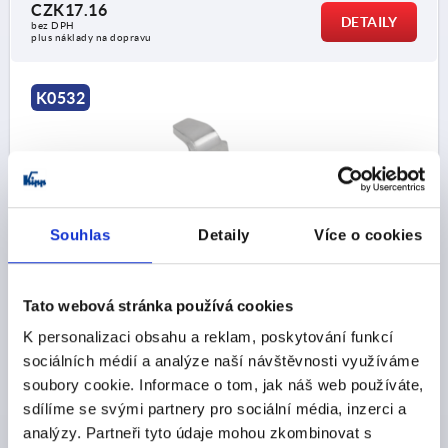
CZK17.16
DETAILY
bez DPH
plus náklady na dopravu
K0532
Souhlas
Detaily
Více o cookies
JAZÝČEK BEZ DORAZU L=33, A=12-32 / 68-86, OCEL
POZINKOVÁNO
Tato webová stránka používá cookies
PROVEDENÍ 1=BEZ DORAZU
K personalizaci obsahu a reklam, poskytování funkcí
VZDÁLENOST JAZÝČKU=12-32 / 68-86
ŠÍŘKA=19
sociálních médií a analýze naší návštěvnosti využíváme
B1=10
B2=8,2
DÉLKA JAZÝČKU=33
soubory cookie. Informace o tom, jak náš web používáte,
VHODNÝ K OTOČNÉ ZÁPADCE KIPP =K0531
sdílíme se svými partnery pro sociální média, inzerci a
Objednací číslo:
K0532.1275X860
analýzy. Partneři tyto údaje mohou zkombinovat s