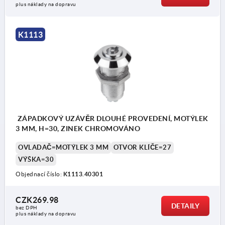
plus náklady na dopravu
Ovládání:
K1113
a) čtyřhran 8 mm
b) drážka
c) dvojitý zub 3 mm
d) trojhran 7 mm
ZÁPADKOVÝ UZÁVĚR DLOUHÉ PROVEDENÍ, MOTÝLEK
3 MM, H=30, ZINEK CHROMOVÁNO
OVLADAČ=MOTÝLEK 3 MM
OTVOR KLÍČE=27
VÝŠKA=30
Objednací číslo:
K1113.40301
CZK269.98
DETAILY
bez DPH
plus náklady na dopravu