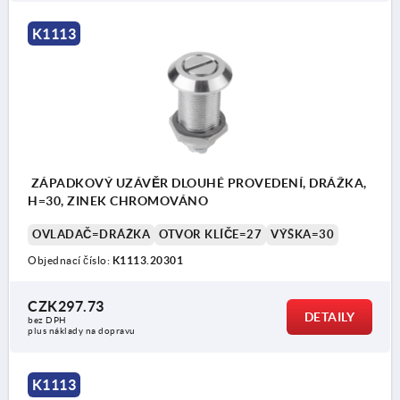
K1113
ZÁPADKOVÝ UZÁVĚR DLOUHÉ PROVEDENÍ, DRÁŽKA,
H=30, ZINEK CHROMOVÁNO
OVLADAČ=DRÁŽKA
OTVOR KLÍČE=27
VÝŠKA=30
Objednací číslo:
K1113.20301
CZK297.73
DETAILY
bez DPH
plus náklady na dopravu
K1113