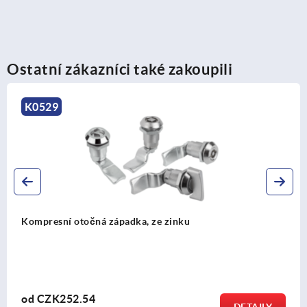
Ostatní zákazníci také zakoupili
K0271
Aretační zarážky
od
CZK319.46
DETAILY