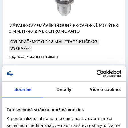
ZÁPADKOVÝ UZÁVĚR DLOUHÉ PROVEDENÍ, MOTÝLEK
3 MM, H=40, ZINEK CHROMOVÁNO
OVLADAČ=MOTÝLEK 3 MM
OTVOR KLÍČE=27
VÝŠKA=40
Objednací číslo:
K1113.40401
CZK269.98
DETAILY
bez DPH
plus náklady na dopravu
Souhlas
Detaily
Více o cookies
K1113
Tato webová stránka používá cookies
K personalizaci obsahu a reklam, poskytování funkcí
sociálních médií a analýze naší návštěvnosti využíváme