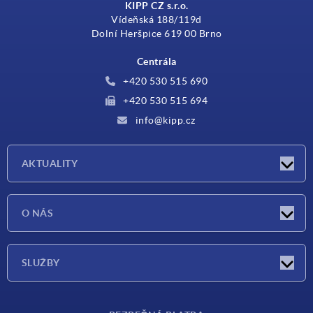
KIPP CZ s.r.o.
Vídeňská 188/119d
Dolní Heršpice 619 00 Brno
Centrála
+420 530 515 690
+420 530 515 694
info@kipp.cz
AKTUALITY
Aktuality
O NÁS
Veletrhy
O nás
SLUŽBY
Dodací podmínky