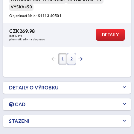
VÝŠKA=50
Objednací číslo:
K1113.40501
CZK269.98
DETAILY
bez DPH
plus náklady na dopravu
1
2
DETAILY O VÝROBKU
CAD
STAŽENÍ