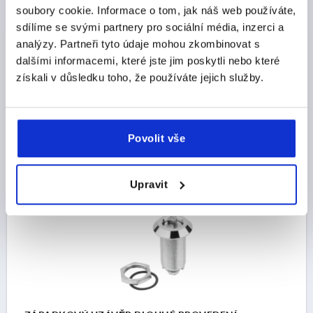
soubory cookie. Informace o tom, jak náš web používáte,
sdílíme se svými partnery pro sociální média, inzerci a
ZÁPADKOVÝ UZÁVĚR DLOUHÉ PROVEDENÍ, DRÁŽKA,
analýzy. Partneři tyto údaje mohou zkombinovat s
H=40, ZINEK CHROMOVÁNO
dalšími informacemi, které jste jim poskytli nebo které
získali v důsledku toho, že používáte jejich služby.
OVLADAČ=DRÁŽKA
OTVOR KLÍČE=27
VÝŠKA=40
Objednací číslo:
K1113.20401
CZK297.73
Povolit vše
DETAILY
bez DPH
plus náklady na dopravu
Upravit
K1113