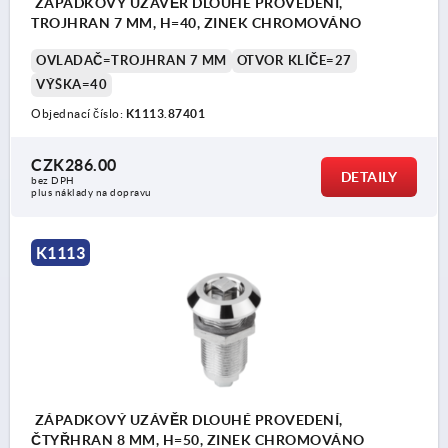
ZÁPADKOVÝ UZÁVĚR DLOUHÉ PROVEDENÍ,
TROJHRAN 7 MM, H=40, ZINEK CHROMOVÁNO
OVLADAČ=TROJHRAN 7 MM
OTVOR KLÍČE=27
VÝŠKA=40
Objednací číslo:
K1113.87401
CZK286.00
DETAILY
bez DPH
plus náklady na dopravu
K1113
ZÁPADKOVÝ UZÁVĚR DLOUHÉ PROVEDENÍ,
ČTYŘHRAN 8 MM, H=50, ZINEK CHROMOVÁNO