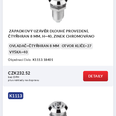
ZÁPADKOVÝ UZÁVĚR DLOUHÉ PROVEDENÍ,
ČTYŘHRAN 8 MM, H=40, ZINEK CHROMOVÁNO
OVLADAČ=ČTYŘHRAN 8 MM
OTVOR KLÍČE=27
VÝŠKA=40
Objednací číslo:
K1113.18401
CZK232.52
DETAILY
bez DPH
plus náklady na dopravu
K1113