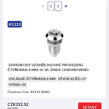
1
2
K1113
ZÁPADKOVÝ UZÁVĚR DLOUHÉ PROVEDENÍ,
ČTYŘHRAN 8 MM, H=30, ZINEK CHROMOVÁNO
OVLADAČ=ČTYŘHRAN 8 MM
OTVOR KLÍČE=27
VÝŠKA=30
Objednací číslo:
K1113.18301
CZK232.52
DETAILY
bez DPH