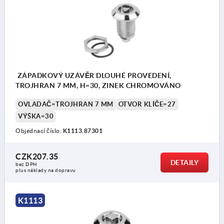
ZÁPADKOVÝ UZÁVĚR DLOUHÉ PROVEDENÍ,
TROJHRAN 7 MM, H=30, ZINEK CHROMOVÁNO
OVLADAČ=TROJHRAN 7 MM
OTVOR KLÍČE=27
VÝŠKA=30
Objednací číslo:
K1113.87301
CZK207.35
DETAILY
bez DPH
plus náklady na dopravu
K1113