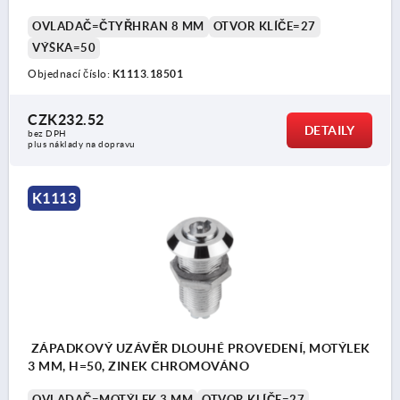
OVLADAČ=ČTYŘHRAN 8 MM
OTVOR KLÍČE=27
VÝŠKA=50
Objednací číslo:
K1113.18501
CZK232.52
DETAILY
bez DPH
plus náklady na dopravu
K1113
ZÁPADKOVÝ UZÁVĚR DLOUHÉ PROVEDENÍ, MOTÝLEK
3 MM, H=50, ZINEK CHROMOVÁNO
OVLADAČ=MOTÝLEK 3 MM
OTVOR KLÍČE=27