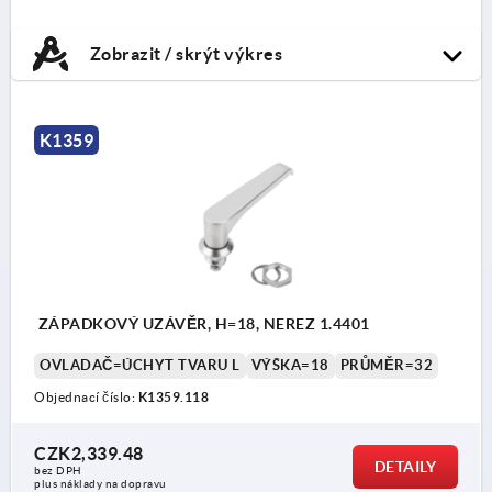
Zobrazit / skrýt výkres
K1359
ZÁPADKOVÝ UZÁVĚR, H=18, NEREZ 1.4401
OVLADAČ=ÚCHYT TVARU L
VÝŠKA=18
PRŮMĚR=32
Objednací číslo:
K1359.118
CZK2,339.48
DETAILY
bez DPH
plus náklady na dopravu