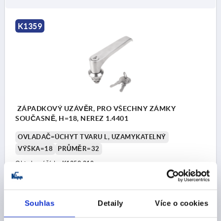
K1359
ZÁPADKOVÝ UZÁVĚR, PRO VŠECHNY ZÁMKY
SOUČASNĚ, H=18, NEREZ 1.4401
OVLADAČ=ÚCHYT TVARU L, UZAMYKATELNÝ
VÝŠKA=18
PRŮMĚR=32
Objednací číslo:
K1359.218
CZK2,583.72
DETAILY
bez DPH
Souhlas
Detaily
Více o cookies
plus náklady na dopravu