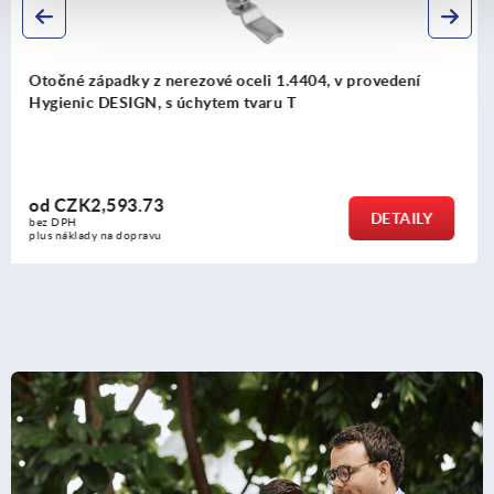
ní
Otočné západky s úchytem tvaru L, ze zinku, prů
pouzdra 32 mm
od
CZK218.79
ILY
DET
bez DPH
plus náklady na dopravu