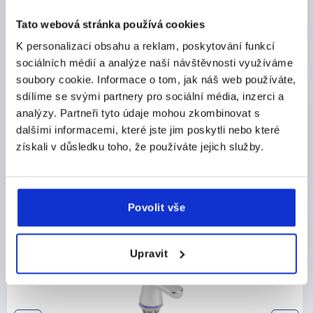
Tato webová stránka používá cookies
DETAILY O VÝROBKU
K personalizaci obsahu a reklam, poskytování funkcí
sociálních médií a analýze naší návštěvnosti využíváme
CAD
soubory cookie. Informace o tom, jak náš web používáte,
sdílíme se svými partnery pro sociální média, inzerci a
STAŽENÍ
analýzy. Partneři tyto údaje mohou zkombinovat s
dalšími informacemi, které jste jim poskytli nebo které
získali v důsledku toho, že používáte jejich služby.
Ostatní zákazníci také zakoupili
Povolit vše
K2412
Upravit