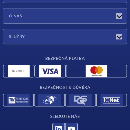
Aktuality
O NÁS
Veletrhy
O nás
SLUŽBY
Dodací podmínky
BEZPEČNÁ PLATBA
Přehled materiálů
CAD data
Kontakt
BEZPEČNOST & DŮVĚRA
SLEDUJTE NÁS